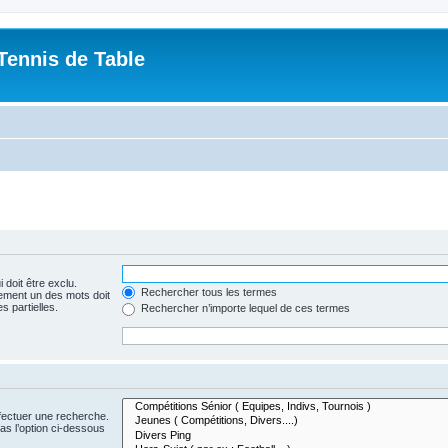
Tennis de Table
 doit être exclu.
Rechercher tous les termes
ement un des mots doit
s partielles.
Rechercher n’importe lequel de ces termes
fectuer une recherche.
s l’option ci-dessous