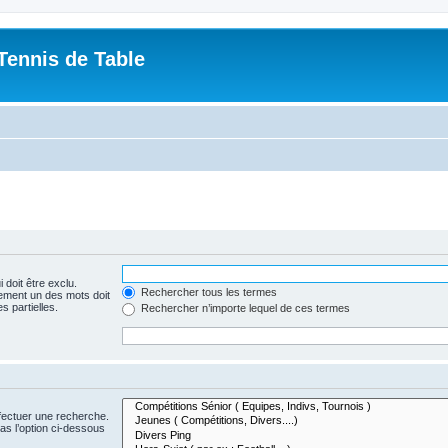
Tennis de Table
 doit être exclu.
Rechercher tous les termes
ement un des mots doit
s partielles.
Rechercher n’importe lequel de ces termes
fectuer une recherche.
s l’option ci-dessous