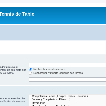
Tennis de Table
 doit être exclu.
Rechercher tous les termes
ement un des mots doit
s partielles.
Rechercher n’importe lequel de ces termes
fectuer une recherche.
s l’option ci-dessous