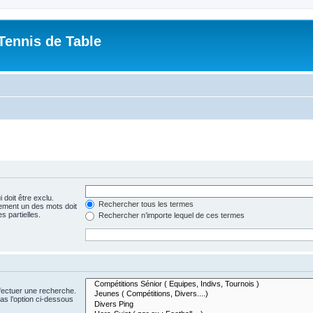
Tennis de Table
 doit être exclu.
Rechercher tous les termes
ement un des mots doit
s partielles.
Rechercher n’importe lequel de ces termes
fectuer une recherche.
s l’option ci-dessous