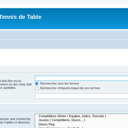
Tennis de Table
 doit être exclu.
Rechercher tous les termes
ement un des mots doit
s partielles.
Rechercher n’importe lequel de ces termes
fectuer une recherche.
s l’option ci-dessous