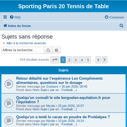
Sporting Paris 20 Tennis de Table
FAQ
Connexion
R
Index du forum
e
Sujets sans réponse
c
Aller à la recherche avancée
h
Rechercher
Recherche avancée
e
Page
1
sur
9
1
2
3
4
5
9
Suivante
414 résultats trouvés
r
…
c
Sujets
h
Retour détaillé sur l'expérience Les Compliments
e
alimentaires, questions sur le dosage
Dernier message par
Gustave
«
30 juin 2026, 09:45
r
Posté dans
Hors-Sujet ( par ex : Football....)
Quelqu'un connaît le site kerguelen-equitation.fr pour
l'équitation ?
Dernier message par
Nicola
«
25 juin 2026, 10:57
Posté dans
Hors-Sujet ( par ex : Football....)
Quelqu'un a testé le cacao en poudre de Protéalpes ?
Dernier message par
Nicola
«
10 juin 2026, 14:24
Posté dans
Hors-Sujet ( par ex : Football....)