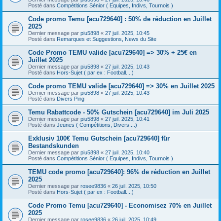
Posté dans
Compétitions Sénior ( Equipes, Indivs, Tournois )
Code promo Temu [acu729640] : 50% de réduction en Juillet
2025
Dernier message par
piu5898
«
27 juil. 2025, 10:45
Posté dans
Remarques et Suggestions, News du Site
Code Promo TEMU valide [acu729640] => 30% + 25€ en
Juillet 2025
Dernier message par
piu5898
«
27 juil. 2025, 10:43
Posté dans
Hors-Sujet ( par ex : Football....)
Code promo TEMU valide [acu729640] => 30% en Juillet 2025
Dernier message par
piu5898
«
27 juil. 2025, 10:43
Posté dans
Divers Ping
Temu Rabattcode - 50% Gutschein [acu729640] im Juli 2025
Dernier message par
piu5898
«
27 juil. 2025, 10:41
Posté dans
Jeunes ( Compétitions, Divers....)
Exklusiv 100€ Temu Gutschein [acu729640] für
Bestandskunden
Dernier message par
piu5898
«
27 juil. 2025, 10:40
Posté dans
Compétitions Sénior ( Equipes, Indivs, Tournois )
TEMU code promo [acu729640]: 96% de réduction en Juillet
2025
Dernier message par
rosee9836
«
26 juil. 2025, 10:50
Posté dans
Hors-Sujet ( par ex : Football....)
Code Promo Temu [acu729640] - Economisez 70% en Juillet
2025
Dernier message par
rosee9836
«
26 juil. 2025, 10:49