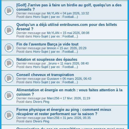
[Golf] J'arrive pas à faire un birdie au golf, quelqu'un a des
conseils ?
Dernier message par
McYLAN
«
04 juin 2026, 10:32
Posté dans
Hors-Sujet ( par ex : Football....)
Quelqu'un a déjà utilisé entribunes.com pour des billets
Arsenal ?
Dernier message par
McYLAN
«
15 mai 2026, 08:08
Posté dans
Hors-Sujet ( par ex : Football....)
Fin de l'aventure Barça je vide tout
Dernier message par
timnon
«
15 avr. 2026, 20:29
Posté dans
Hors-Sujet ( par ex : Football....)
Natation et souplesse des épaules
Dernier message par
_bruno
«
11 mars 2026, 08:40
Posté dans
Hors-Sujet ( par ex : Football....)
Conseil cheveux et transpiration
Dernier message par
Gustave
«
06 mars 2026, 06:43
Posté dans
Hors-Sujet ( par ex : Football....)
Alimentation et énergie en match : vous faites attention à la
cuisson ?
Dernier message par
Marc256
«
17 févr. 2026, 11:19
Posté dans
Divers Ping
Forme physique et énergie au ping : comment mieux
récupérer et rester performant sur la saison ?
Dernier message par
Marc256
«
31 janv. 2026, 05:35
Posté dans
Divers Ping