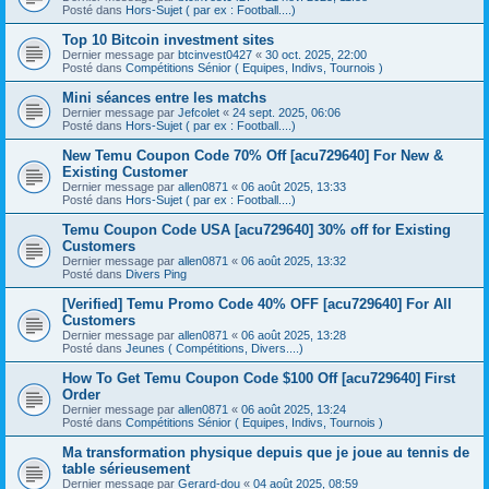
Posté dans
Hors-Sujet ( par ex : Football....)
Top 10 Bitcoin investment sites
Dernier message par
btcinvest0427
«
30 oct. 2025, 22:00
Posté dans
Compétitions Sénior ( Equipes, Indivs, Tournois )
Mini séances entre les matchs
Dernier message par
Jefcolet
«
24 sept. 2025, 06:06
Posté dans
Hors-Sujet ( par ex : Football....)
New Temu Coupon Code 70% Off [acu729640] For New &
Existing Customer
Dernier message par
allen0871
«
06 août 2025, 13:33
Posté dans
Hors-Sujet ( par ex : Football....)
Temu Coupon Code USA [acu729640] 30% off for Existing
Customers
Dernier message par
allen0871
«
06 août 2025, 13:32
Posté dans
Divers Ping
[Verified] Temu Promo Code 40% OFF [acu729640] For All
Customers
Dernier message par
allen0871
«
06 août 2025, 13:28
Posté dans
Jeunes ( Compétitions, Divers....)
How To Get Temu Coupon Code $100 Off [acu729640] First
Order
Dernier message par
allen0871
«
06 août 2025, 13:24
Posté dans
Compétitions Sénior ( Equipes, Indivs, Tournois )
Ma transformation physique depuis que je joue au tennis de
table sérieusement
Dernier message par
Gerard-dou
«
04 août 2025, 08:59