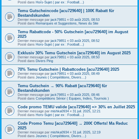
Posté dans
Hors-Sujet ( par ex : Football....)
Temu Gutscheincode [acu729640] | 100€ Rabatt für
Bestandskunden
Dernier message par
jack79851
«
03 août 2025, 08:53
Posté dans
Remarques et Suggestions, News du Site
Temu Rabattcode - 50% Gutschein [acu729640] im August
2025
Dernier message par
jack79851
«
03 août 2025, 08:52
Posté dans
Hors-Sujet ( par ex : Football....)
Exklusiv 30% Temu Gutschein [acu729640] im August 2025
Dernier message par
jack79851
«
03 août 2025, 08:50
Posté dans
Divers Ping
70% Temu Gutschein | Rabattcodes [acu729640] 2025
Dernier message par
jack79851
«
03 août 2025, 08:49
Posté dans
Jeunes ( Compétitions, Divers....)
Temu Gutschein → 90% Rabatt [acu729640] für
Bestandskunden
Dernier message par
jack79851
«
03 août 2025, 08:46
Posté dans
Compétitions Sénior ( Equipes, Indivs, Tournois )
Code promo TEMU valide [acu729640] => 30% en Juillet 2025
Dernier message par
mishka0934
«
31 juil. 2025, 12:21
Posté dans
Hors-Sujet ( par ex : Football....)
Code Promo Temu [acu729640] → 200€ Offerts! Ma Reduc
2025
Dernier message par
mishka0934
«
31 juil. 2025, 12:19
Posté dans
Jeunes ( Compétitions, Divers....)