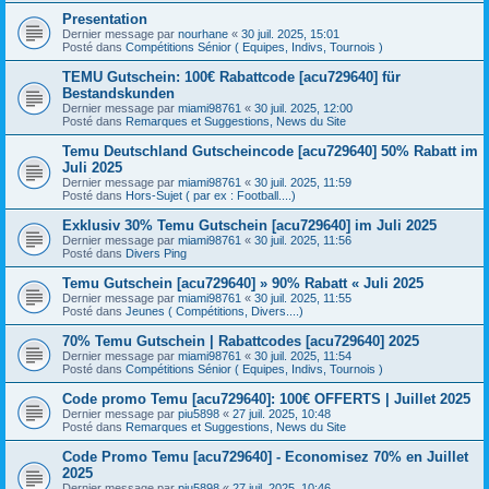
Presentation
Dernier message par
nourhane
«
30 juil. 2025, 15:01
Posté dans
Compétitions Sénior ( Equipes, Indivs, Tournois )
TEMU Gutschein: 100€ Rabattcode [acu729640] für
Bestandskunden
Dernier message par
miami98761
«
30 juil. 2025, 12:00
Posté dans
Remarques et Suggestions, News du Site
Temu Deutschland Gutscheincode [acu729640] 50% Rabatt im
Juli 2025
Dernier message par
miami98761
«
30 juil. 2025, 11:59
Posté dans
Hors-Sujet ( par ex : Football....)
Exklusiv 30% Temu Gutschein [acu729640] im Juli 2025
Dernier message par
miami98761
«
30 juil. 2025, 11:56
Posté dans
Divers Ping
Temu Gutschein [acu729640] » 90% Rabatt « Juli 2025
Dernier message par
miami98761
«
30 juil. 2025, 11:55
Posté dans
Jeunes ( Compétitions, Divers....)
70% Temu Gutschein | Rabattcodes [acu729640] 2025
Dernier message par
miami98761
«
30 juil. 2025, 11:54
Posté dans
Compétitions Sénior ( Equipes, Indivs, Tournois )
Code promo Temu [acu729640]: 100€ OFFERTS | Juillet 2025
Dernier message par
piu5898
«
27 juil. 2025, 10:48
Posté dans
Remarques et Suggestions, News du Site
Code Promo Temu [acu729640] - Economisez 70% en Juillet
2025
Dernier message par
piu5898
«
27 juil. 2025, 10:46