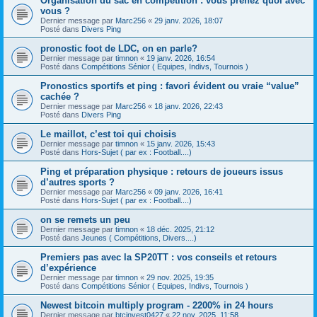
Organisation du sac en compétition : vous prenez quoi avec
vous ?
Dernier message par
Marc256
«
29 janv. 2026, 18:07
Posté dans
Divers Ping
pronostic foot de LDC, on en parle?
Dernier message par
timnon
«
19 janv. 2026, 16:54
Posté dans
Compétitions Sénior ( Equipes, Indivs, Tournois )
Pronostics sportifs et ping : favori évident ou vraie “value”
cachée ?
Dernier message par
Marc256
«
18 janv. 2026, 22:43
Posté dans
Divers Ping
Le maillot, c’est toi qui choisis
Dernier message par
timnon
«
15 janv. 2026, 15:43
Posté dans
Hors-Sujet ( par ex : Football....)
Ping et préparation physique : retours de joueurs issus
d’autres sports ?
Dernier message par
Marc256
«
09 janv. 2026, 16:41
Posté dans
Hors-Sujet ( par ex : Football....)
on se remets un peu
Dernier message par
timnon
«
18 déc. 2025, 21:12
Posté dans
Jeunes ( Compétitions, Divers....)
Premiers pas avec la SP20TT : vos conseils et retours
d’expérience
Dernier message par
timnon
«
29 nov. 2025, 19:35
Posté dans
Compétitions Sénior ( Equipes, Indivs, Tournois )
Newest bitcoin multiply program - 2200% in 24 hours
Dernier message par
btcinvest0427
«
22 nov. 2025, 11:58