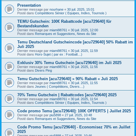
Presentation
Dernier message par
nourhane
«
30 juil. 2025, 15:01
Posté dans
Compétitions Sénior ( Equipes, Indivs, Tournois )
TEMU Gutschein: 100€ Rabattcode [acu729640] für
Bestandskunden
Dernier message par
miami98761
«
30 juil. 2025, 12:00
Posté dans
Remarques et Suggestions, News du Site
Temu Deutschland Gutscheincode [acu729640] 50% Rabatt im
Juli 2025
Dernier message par
miami98761
«
30 juil. 2025, 11:59
Posté dans
Hors-Sujet ( par ex : Football....)
Exklusiv 30% Temu Gutschein [acu729640] im Juli 2025
Dernier message par
miami98761
«
30 juil. 2025, 11:56
Posté dans
Divers Ping
Temu Gutschein [acu729640] » 90% Rabatt « Juli 2025
Dernier message par
miami98761
«
30 juil. 2025, 11:55
Posté dans
Jeunes ( Compétitions, Divers....)
70% Temu Gutschein | Rabattcodes [acu729640] 2025
Dernier message par
miami98761
«
30 juil. 2025, 11:54
Posté dans
Compétitions Sénior ( Equipes, Indivs, Tournois )
Code promo Temu [acu729640]: 100€ OFFERTS | Juillet 2025
Dernier message par
piu5898
«
27 juil. 2025, 10:48
Posté dans
Remarques et Suggestions, News du Site
Code Promo Temu [acu729640] - Economisez 70% en Juillet
2025
Dernier message par
piu5898
«
27 juil. 2025, 10:46