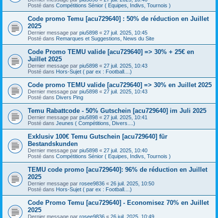
Posté dans
Compétitions Sénior ( Equipes, Indivs, Tournois )
Code promo Temu [acu729640] : 50% de réduction en Juillet
2025
Dernier message par
piu5898
«
27 juil. 2025, 10:45
Posté dans
Remarques et Suggestions, News du Site
Code Promo TEMU valide [acu729640] => 30% + 25€ en
Juillet 2025
Dernier message par
piu5898
«
27 juil. 2025, 10:43
Posté dans
Hors-Sujet ( par ex : Football....)
Code promo TEMU valide [acu729640] => 30% en Juillet 2025
Dernier message par
piu5898
«
27 juil. 2025, 10:43
Posté dans
Divers Ping
Temu Rabattcode - 50% Gutschein [acu729640] im Juli 2025
Dernier message par
piu5898
«
27 juil. 2025, 10:41
Posté dans
Jeunes ( Compétitions, Divers....)
Exklusiv 100€ Temu Gutschein [acu729640] für
Bestandskunden
Dernier message par
piu5898
«
27 juil. 2025, 10:40
Posté dans
Compétitions Sénior ( Equipes, Indivs, Tournois )
TEMU code promo [acu729640]: 96% de réduction en Juillet
2025
Dernier message par
rosee9836
«
26 juil. 2025, 10:50
Posté dans
Hors-Sujet ( par ex : Football....)
Code Promo Temu [acu729640] - Economisez 70% en Juillet
2025
Dernier message par
rosee9836
«
26 juil. 2025, 10:49