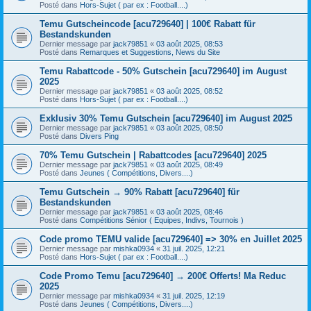
Posté dans
Hors-Sujet ( par ex : Football....)
Temu Gutscheincode [acu729640] | 100€ Rabatt für
Bestandskunden
Dernier message par
jack79851
«
03 août 2025, 08:53
Posté dans
Remarques et Suggestions, News du Site
Temu Rabattcode - 50% Gutschein [acu729640] im August
2025
Dernier message par
jack79851
«
03 août 2025, 08:52
Posté dans
Hors-Sujet ( par ex : Football....)
Exklusiv 30% Temu Gutschein [acu729640] im August 2025
Dernier message par
jack79851
«
03 août 2025, 08:50
Posté dans
Divers Ping
70% Temu Gutschein | Rabattcodes [acu729640] 2025
Dernier message par
jack79851
«
03 août 2025, 08:49
Posté dans
Jeunes ( Compétitions, Divers....)
Temu Gutschein → 90% Rabatt [acu729640] für
Bestandskunden
Dernier message par
jack79851
«
03 août 2025, 08:46
Posté dans
Compétitions Sénior ( Equipes, Indivs, Tournois )
Code promo TEMU valide [acu729640] => 30% en Juillet 2025
Dernier message par
mishka0934
«
31 juil. 2025, 12:21
Posté dans
Hors-Sujet ( par ex : Football....)
Code Promo Temu [acu729640] → 200€ Offerts! Ma Reduc
2025
Dernier message par
mishka0934
«
31 juil. 2025, 12:19
Posté dans
Jeunes ( Compétitions, Divers....)