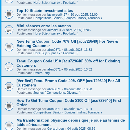
Posté dans
Hors-Sujet ( par ex : Football....)
Top 10 Bitcoin investment sites
Dernier message par
btcinvest0427
«
30 oct. 2025, 22:00
Posté dans
Compétitions Sénior ( Equipes, Indivs, Tournois )
Mini séances entre les matchs
Dernier message par
Jefcolet
«
24 sept. 2025, 06:06
Posté dans
Hors-Sujet ( par ex : Football....)
New Temu Coupon Code 70% Off [acu729640] For New &
Existing Customer
Dernier message par
allen0871
«
06 août 2025, 13:33
Posté dans
Hors-Sujet ( par ex : Football....)
Temu Coupon Code USA [acu729640] 30% off for Existing
Customers
Dernier message par
allen0871
«
06 août 2025, 13:32
Posté dans
Divers Ping
[Verified] Temu Promo Code 40% OFF [acu729640] For All
Customers
Dernier message par
allen0871
«
06 août 2025, 13:28
Posté dans
Jeunes ( Compétitions, Divers....)
How To Get Temu Coupon Code $100 Off [acu729640] First
Order
Dernier message par
allen0871
«
06 août 2025, 13:24
Posté dans
Compétitions Sénior ( Equipes, Indivs, Tournois )
Ma transformation physique depuis que je joue au tennis de
table sérieusement
Dernier message par
Gerard-dou
«
04 août 2025, 08:59