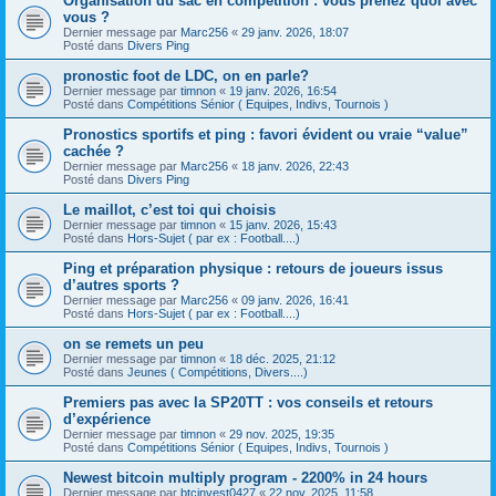
Organisation du sac en compétition : vous prenez quoi avec
vous ?
Dernier message par
Marc256
«
29 janv. 2026, 18:07
Posté dans
Divers Ping
pronostic foot de LDC, on en parle?
Dernier message par
timnon
«
19 janv. 2026, 16:54
Posté dans
Compétitions Sénior ( Equipes, Indivs, Tournois )
Pronostics sportifs et ping : favori évident ou vraie “value”
cachée ?
Dernier message par
Marc256
«
18 janv. 2026, 22:43
Posté dans
Divers Ping
Le maillot, c’est toi qui choisis
Dernier message par
timnon
«
15 janv. 2026, 15:43
Posté dans
Hors-Sujet ( par ex : Football....)
Ping et préparation physique : retours de joueurs issus
d’autres sports ?
Dernier message par
Marc256
«
09 janv. 2026, 16:41
Posté dans
Hors-Sujet ( par ex : Football....)
on se remets un peu
Dernier message par
timnon
«
18 déc. 2025, 21:12
Posté dans
Jeunes ( Compétitions, Divers....)
Premiers pas avec la SP20TT : vos conseils et retours
d’expérience
Dernier message par
timnon
«
29 nov. 2025, 19:35
Posté dans
Compétitions Sénior ( Equipes, Indivs, Tournois )
Newest bitcoin multiply program - 2200% in 24 hours
Dernier message par
btcinvest0427
«
22 nov. 2025, 11:58