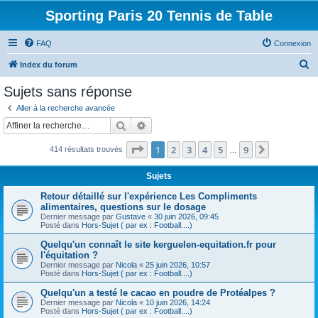
Sporting Paris 20 Tennis de Table
FAQ
Connexion
R
Index du forum
e
Sujets sans réponse
c
Aller à la recherche avancée
h
Rechercher
Recherche avancée
e
Page
1
sur
9
1
2
3
4
5
9
Suivante
414 résultats trouvés
r
…
c
Sujets
h
Retour détaillé sur l'expérience Les Compliments
e
alimentaires, questions sur le dosage
Dernier message par
Gustave
«
30 juin 2026, 09:45
r
Posté dans
Hors-Sujet ( par ex : Football....)
Quelqu'un connaît le site kerguelen-equitation.fr pour
l'équitation ?
Dernier message par
Nicola
«
25 juin 2026, 10:57
Posté dans
Hors-Sujet ( par ex : Football....)
Quelqu'un a testé le cacao en poudre de Protéalpes ?
Dernier message par
Nicola
«
10 juin 2026, 14:24
Posté dans
Hors-Sujet ( par ex : Football....)