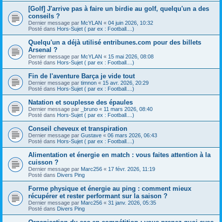
[Golf] J'arrive pas à faire un birdie au golf, quelqu'un a des
conseils ?
Dernier message par
McYLAN
«
04 juin 2026, 10:32
Posté dans
Hors-Sujet ( par ex : Football....)
Quelqu'un a déjà utilisé entribunes.com pour des billets
Arsenal ?
Dernier message par
McYLAN
«
15 mai 2026, 08:08
Posté dans
Hors-Sujet ( par ex : Football....)
Fin de l'aventure Barça je vide tout
Dernier message par
timnon
«
15 avr. 2026, 20:29
Posté dans
Hors-Sujet ( par ex : Football....)
Natation et souplesse des épaules
Dernier message par
_bruno
«
11 mars 2026, 08:40
Posté dans
Hors-Sujet ( par ex : Football....)
Conseil cheveux et transpiration
Dernier message par
Gustave
«
06 mars 2026, 06:43
Posté dans
Hors-Sujet ( par ex : Football....)
Alimentation et énergie en match : vous faites attention à la
cuisson ?
Dernier message par
Marc256
«
17 févr. 2026, 11:19
Posté dans
Divers Ping
Forme physique et énergie au ping : comment mieux
récupérer et rester performant sur la saison ?
Dernier message par
Marc256
«
31 janv. 2026, 05:35
Posté dans
Divers Ping