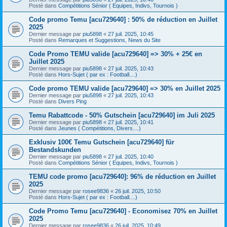
Posté dans
Compétitions Sénior ( Equipes, Indivs, Tournois )
Code promo Temu [acu729640] : 50% de réduction en Juillet
2025
Dernier message par
piu5898
«
27 juil. 2025, 10:45
Posté dans
Remarques et Suggestions, News du Site
Code Promo TEMU valide [acu729640] => 30% + 25€ en
Juillet 2025
Dernier message par
piu5898
«
27 juil. 2025, 10:43
Posté dans
Hors-Sujet ( par ex : Football....)
Code promo TEMU valide [acu729640] => 30% en Juillet 2025
Dernier message par
piu5898
«
27 juil. 2025, 10:43
Posté dans
Divers Ping
Temu Rabattcode - 50% Gutschein [acu729640] im Juli 2025
Dernier message par
piu5898
«
27 juil. 2025, 10:41
Posté dans
Jeunes ( Compétitions, Divers....)
Exklusiv 100€ Temu Gutschein [acu729640] für
Bestandskunden
Dernier message par
piu5898
«
27 juil. 2025, 10:40
Posté dans
Compétitions Sénior ( Equipes, Indivs, Tournois )
TEMU code promo [acu729640]: 96% de réduction en Juillet
2025
Dernier message par
rosee9836
«
26 juil. 2025, 10:50
Posté dans
Hors-Sujet ( par ex : Football....)
Code Promo Temu [acu729640] - Economisez 70% en Juillet
2025
Dernier message par
rosee9836
«
26 juil. 2025, 10:49