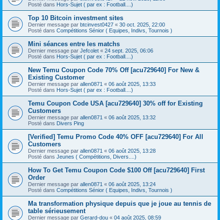
Posté dans
Hors-Sujet ( par ex : Football....)
Top 10 Bitcoin investment sites
Dernier message par
btcinvest0427
«
30 oct. 2025, 22:00
Posté dans
Compétitions Sénior ( Equipes, Indivs, Tournois )
Mini séances entre les matchs
Dernier message par
Jefcolet
«
24 sept. 2025, 06:06
Posté dans
Hors-Sujet ( par ex : Football....)
New Temu Coupon Code 70% Off [acu729640] For New &
Existing Customer
Dernier message par
allen0871
«
06 août 2025, 13:33
Posté dans
Hors-Sujet ( par ex : Football....)
Temu Coupon Code USA [acu729640] 30% off for Existing
Customers
Dernier message par
allen0871
«
06 août 2025, 13:32
Posté dans
Divers Ping
[Verified] Temu Promo Code 40% OFF [acu729640] For All
Customers
Dernier message par
allen0871
«
06 août 2025, 13:28
Posté dans
Jeunes ( Compétitions, Divers....)
How To Get Temu Coupon Code $100 Off [acu729640] First
Order
Dernier message par
allen0871
«
06 août 2025, 13:24
Posté dans
Compétitions Sénior ( Equipes, Indivs, Tournois )
Ma transformation physique depuis que je joue au tennis de
table sérieusement
Dernier message par
Gerard-dou
«
04 août 2025, 08:59