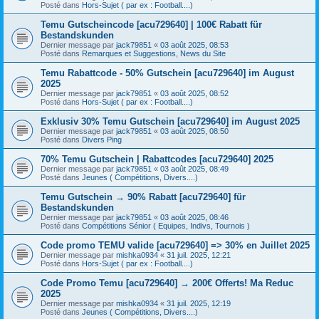
Posté dans
Hors-Sujet ( par ex : Football....)
Temu Gutscheincode [acu729640] | 100€ Rabatt für
Bestandskunden
Dernier message par
jack79851
«
03 août 2025, 08:53
Posté dans
Remarques et Suggestions, News du Site
Temu Rabattcode - 50% Gutschein [acu729640] im August
2025
Dernier message par
jack79851
«
03 août 2025, 08:52
Posté dans
Hors-Sujet ( par ex : Football....)
Exklusiv 30% Temu Gutschein [acu729640] im August 2025
Dernier message par
jack79851
«
03 août 2025, 08:50
Posté dans
Divers Ping
70% Temu Gutschein | Rabattcodes [acu729640] 2025
Dernier message par
jack79851
«
03 août 2025, 08:49
Posté dans
Jeunes ( Compétitions, Divers....)
Temu Gutschein → 90% Rabatt [acu729640] für
Bestandskunden
Dernier message par
jack79851
«
03 août 2025, 08:46
Posté dans
Compétitions Sénior ( Equipes, Indivs, Tournois )
Code promo TEMU valide [acu729640] => 30% en Juillet 2025
Dernier message par
mishka0934
«
31 juil. 2025, 12:21
Posté dans
Hors-Sujet ( par ex : Football....)
Code Promo Temu [acu729640] → 200€ Offerts! Ma Reduc
2025
Dernier message par
mishka0934
«
31 juil. 2025, 12:19
Posté dans
Jeunes ( Compétitions, Divers....)