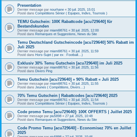
Presentation
Dernier message par
nourhane
«
30 juil. 2025, 15:01
Posté dans
Compétitions Sénior ( Equipes, Indivs, Tournois )
TEMU Gutschein: 100€ Rabattcode [acu729640] für
Bestandskunden
Dernier message par
miami98761
«
30 juil. 2025, 12:00
Posté dans
Remarques et Suggestions, News du Site
Temu Deutschland Gutscheincode [acu729640] 50% Rabatt im
Juli 2025
Dernier message par
miami98761
«
30 juil. 2025, 11:59
Posté dans
Hors-Sujet ( par ex : Football....)
Exklusiv 30% Temu Gutschein [acu729640] im Juli 2025
Dernier message par
miami98761
«
30 juil. 2025, 11:56
Posté dans
Divers Ping
Temu Gutschein [acu729640] » 90% Rabatt « Juli 2025
Dernier message par
miami98761
«
30 juil. 2025, 11:55
Posté dans
Jeunes ( Compétitions, Divers....)
70% Temu Gutschein | Rabattcodes [acu729640] 2025
Dernier message par
miami98761
«
30 juil. 2025, 11:54
Posté dans
Compétitions Sénior ( Equipes, Indivs, Tournois )
Code promo Temu [acu729640]: 100€ OFFERTS | Juillet 2025
Dernier message par
piu5898
«
27 juil. 2025, 10:48
Posté dans
Remarques et Suggestions, News du Site
Code Promo Temu [acu729640] - Economisez 70% en Juillet
2025
Dernier message par
piu5898
«
27 juil. 2025, 10:46