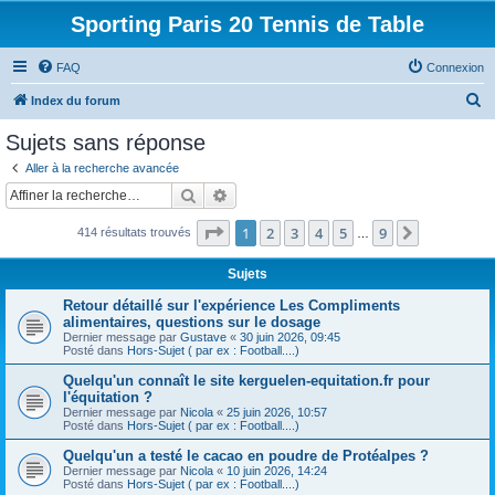
Sporting Paris 20 Tennis de Table
FAQ
Connexion
R
Index du forum
e
Sujets sans réponse
c
Aller à la recherche avancée
h
Rechercher
Recherche avancée
e
Page
1
sur
9
1
2
3
4
5
9
Suivante
414 résultats trouvés
r
…
c
Sujets
h
Retour détaillé sur l'expérience Les Compliments
e
alimentaires, questions sur le dosage
Dernier message par
Gustave
«
30 juin 2026, 09:45
r
Posté dans
Hors-Sujet ( par ex : Football....)
Quelqu'un connaît le site kerguelen-equitation.fr pour
l'équitation ?
Dernier message par
Nicola
«
25 juin 2026, 10:57
Posté dans
Hors-Sujet ( par ex : Football....)
Quelqu'un a testé le cacao en poudre de Protéalpes ?
Dernier message par
Nicola
«
10 juin 2026, 14:24
Posté dans
Hors-Sujet ( par ex : Football....)