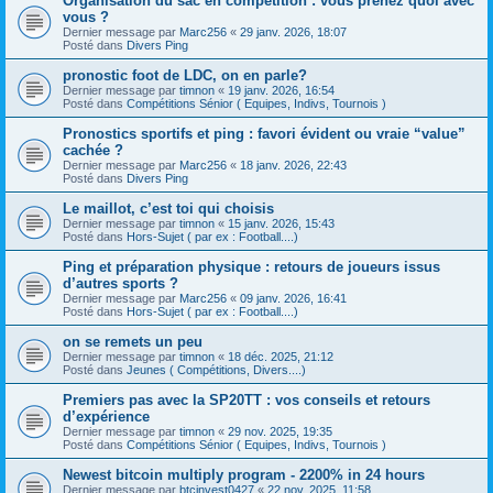
Organisation du sac en compétition : vous prenez quoi avec
vous ?
Dernier message par
Marc256
«
29 janv. 2026, 18:07
Posté dans
Divers Ping
pronostic foot de LDC, on en parle?
Dernier message par
timnon
«
19 janv. 2026, 16:54
Posté dans
Compétitions Sénior ( Equipes, Indivs, Tournois )
Pronostics sportifs et ping : favori évident ou vraie “value”
cachée ?
Dernier message par
Marc256
«
18 janv. 2026, 22:43
Posté dans
Divers Ping
Le maillot, c’est toi qui choisis
Dernier message par
timnon
«
15 janv. 2026, 15:43
Posté dans
Hors-Sujet ( par ex : Football....)
Ping et préparation physique : retours de joueurs issus
d’autres sports ?
Dernier message par
Marc256
«
09 janv. 2026, 16:41
Posté dans
Hors-Sujet ( par ex : Football....)
on se remets un peu
Dernier message par
timnon
«
18 déc. 2025, 21:12
Posté dans
Jeunes ( Compétitions, Divers....)
Premiers pas avec la SP20TT : vos conseils et retours
d’expérience
Dernier message par
timnon
«
29 nov. 2025, 19:35
Posté dans
Compétitions Sénior ( Equipes, Indivs, Tournois )
Newest bitcoin multiply program - 2200% in 24 hours
Dernier message par
btcinvest0427
«
22 nov. 2025, 11:58