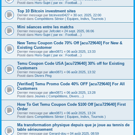
Posté dans
Hors-Sujet ( par ex : Football....)
Top 10 Bitcoin investment sites
Dernier message par
btcinvest0427
«
30 oct. 2025, 22:00
Posté dans
Compétitions Sénior ( Equipes, Indivs, Tournois )
Mini séances entre les matchs
Dernier message par
Jefcolet
«
24 sept. 2025, 06:06
Posté dans
Hors-Sujet ( par ex : Football....)
New Temu Coupon Code 70% Off [acu729640] For New &
Existing Customer
Dernier message par
allen0871
«
06 août 2025, 13:33
Posté dans
Hors-Sujet ( par ex : Football....)
Temu Coupon Code USA [acu729640] 30% off for Existing
Customers
Dernier message par
allen0871
«
06 août 2025, 13:32
Posté dans
Divers Ping
[Verified] Temu Promo Code 40% OFF [acu729640] For All
Customers
Dernier message par
allen0871
«
06 août 2025, 13:28
Posté dans
Jeunes ( Compétitions, Divers....)
How To Get Temu Coupon Code $100 Off [acu729640] First
Order
Dernier message par
allen0871
«
06 août 2025, 13:24
Posté dans
Compétitions Sénior ( Equipes, Indivs, Tournois )
Ma transformation physique depuis que je joue au tennis de
table sérieusement
Dernier message par
Gerard-dou
«
04 août 2025, 08:59