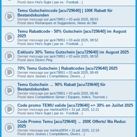
Posté dans
Hors-Sujet ( par ex : Football....)
Temu Gutscheincode [acu729640] | 100€ Rabatt für
Bestandskunden
Dernier message par
jack79851
«
03 août 2025, 08:53
Posté dans
Remarques et Suggestions, News du Site
Temu Rabattcode - 50% Gutschein [acu729640] im August
2025
Dernier message par
jack79851
«
03 août 2025, 08:52
Posté dans
Hors-Sujet ( par ex : Football....)
Exklusiv 30% Temu Gutschein [acu729640] im August 2025
Dernier message par
jack79851
«
03 août 2025, 08:50
Posté dans
Divers Ping
70% Temu Gutschein | Rabattcodes [acu729640] 2025
Dernier message par
jack79851
«
03 août 2025, 08:49
Posté dans
Jeunes ( Compétitions, Divers....)
Temu Gutschein → 90% Rabatt [acu729640] für
Bestandskunden
Dernier message par
jack79851
«
03 août 2025, 08:46
Posté dans
Compétitions Sénior ( Equipes, Indivs, Tournois )
Code promo TEMU valide [acu729640] => 30% en Juillet 2025
Dernier message par
mishka0934
«
31 juil. 2025, 12:21
Posté dans
Hors-Sujet ( par ex : Football....)
Code Promo Temu [acu729640] → 200€ Offerts! Ma Reduc
2025
Dernier message par
mishka0934
«
31 juil. 2025, 12:19
Posté dans
Jeunes ( Compétitions, Divers....)