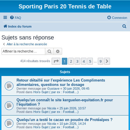
Sporting Paris 20 Tennis de Table
FAQ
Connexion
R
Index du forum
e
Sujets sans réponse
c
Aller à la recherche avancée
h
Rechercher
Recherche avancée
e
Page
1
sur
9
1
2
3
4
5
9
Suivante
414 résultats trouvés
r
…
c
Sujets
h
Retour détaillé sur l'expérience Les Compliments
e
alimentaires, questions sur le dosage
Dernier message par
Gustave
«
30 juin 2026, 09:45
r
Posté dans
Hors-Sujet ( par ex : Football....)
Quelqu'un connaît le site kerguelen-equitation.fr pour
l'équitation ?
Dernier message par
Nicola
«
25 juin 2026, 10:57
Posté dans
Hors-Sujet ( par ex : Football....)
Quelqu'un a testé le cacao en poudre de Protéalpes ?
Dernier message par
Nicola
«
10 juin 2026, 14:24
Posté dans
Hors-Sujet ( par ex : Football....)