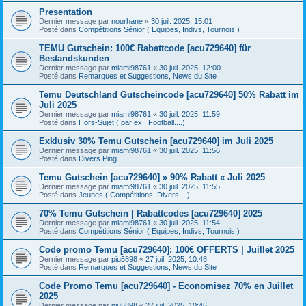
Presentation
Dernier message par
nourhane
«
30 juil. 2025, 15:01
Posté dans
Compétitions Sénior ( Equipes, Indivs, Tournois )
TEMU Gutschein: 100€ Rabattcode [acu729640] für
Bestandskunden
Dernier message par
miami98761
«
30 juil. 2025, 12:00
Posté dans
Remarques et Suggestions, News du Site
Temu Deutschland Gutscheincode [acu729640] 50% Rabatt im
Juli 2025
Dernier message par
miami98761
«
30 juil. 2025, 11:59
Posté dans
Hors-Sujet ( par ex : Football....)
Exklusiv 30% Temu Gutschein [acu729640] im Juli 2025
Dernier message par
miami98761
«
30 juil. 2025, 11:56
Posté dans
Divers Ping
Temu Gutschein [acu729640] » 90% Rabatt « Juli 2025
Dernier message par
miami98761
«
30 juil. 2025, 11:55
Posté dans
Jeunes ( Compétitions, Divers....)
70% Temu Gutschein | Rabattcodes [acu729640] 2025
Dernier message par
miami98761
«
30 juil. 2025, 11:54
Posté dans
Compétitions Sénior ( Equipes, Indivs, Tournois )
Code promo Temu [acu729640]: 100€ OFFERTS | Juillet 2025
Dernier message par
piu5898
«
27 juil. 2025, 10:48
Posté dans
Remarques et Suggestions, News du Site
Code Promo Temu [acu729640] - Economisez 70% en Juillet
2025
Dernier message par
piu5898
«
27 juil. 2025, 10:46