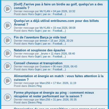
[Golf] J'arrive pas à faire un birdie au golf, quelqu'un a des
conseils ?
Dernier message par
McYLAN
«
04 juin 2026, 10:32
Posté dans
Hors-Sujet ( par ex : Football....)
Quelqu'un a déjà utilisé entribunes.com pour des billets
Arsenal ?
Dernier message par
McYLAN
«
15 mai 2026, 08:08
Posté dans
Hors-Sujet ( par ex : Football....)
Fin de l'aventure Barça je vide tout
Dernier message par
timnon
«
15 avr. 2026, 20:29
Posté dans
Hors-Sujet ( par ex : Football....)
Natation et souplesse des épaules
Dernier message par
_bruno
«
11 mars 2026, 08:40
Posté dans
Hors-Sujet ( par ex : Football....)
Conseil cheveux et transpiration
Dernier message par
Gustave
«
06 mars 2026, 06:43
Posté dans
Hors-Sujet ( par ex : Football....)
Alimentation et énergie en match : vous faites attention à la
cuisson ?
Dernier message par
Marc256
«
17 févr. 2026, 11:19
Posté dans
Divers Ping
Forme physique et énergie au ping : comment mieux
récupérer et rester performant sur la saison ?
Dernier message par
Marc256
«
31 janv. 2026, 05:35
Posté dans
Divers Ping