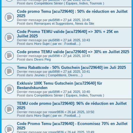
Posté dans
Compétitions Sénior ( Equipes, Indivs, Tournois )
Code promo Temu [acu729640] : 50% de réduction en Juillet
2025
Dernier message par
piu5898
«
27 juil. 2025, 10:45
Posté dans
Remarques et Suggestions, News du Site
Code Promo TEMU valide [acu729640] => 30% + 25€ en
Juillet 2025
Dernier message par
piu5898
«
27 juil. 2025, 10:43
Posté dans
Hors-Sujet ( par ex : Football....)
Code promo TEMU valide [acu729640] => 30% en Juillet 2025
Dernier message par
piu5898
«
27 juil. 2025, 10:43
Posté dans
Divers Ping
Temu Rabattcode - 50% Gutschein [acu729640] im Juli 2025
Dernier message par
piu5898
«
27 juil. 2025, 10:41
Posté dans
Jeunes ( Compétitions, Divers....)
Exklusiv 100€ Temu Gutschein [acu729640] für
Bestandskunden
Dernier message par
piu5898
«
27 juil. 2025, 10:40
Posté dans
Compétitions Sénior ( Equipes, Indivs, Tournois )
TEMU code promo [acu729640]: 96% de réduction en Juillet
2025
Dernier message par
rosee9836
«
26 juil. 2025, 10:50
Posté dans
Hors-Sujet ( par ex : Football....)
Code Promo Temu [acu729640] - Economisez 70% en Juillet
2025
Dernier message par
rosee9836
«
26 juil. 2025, 10:49