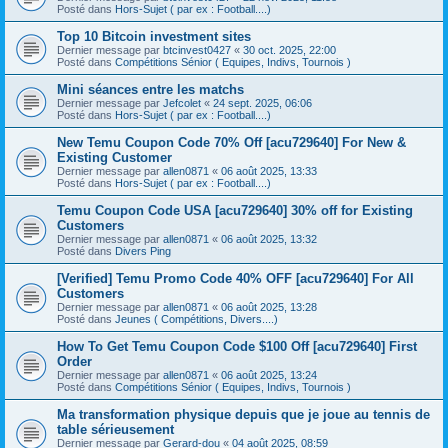
Posté dans
Hors-Sujet ( par ex : Football....)
Top 10 Bitcoin investment sites
Dernier message par
btcinvest0427
«
30 oct. 2025, 22:00
Posté dans
Compétitions Sénior ( Equipes, Indivs, Tournois )
Mini séances entre les matchs
Dernier message par
Jefcolet
«
24 sept. 2025, 06:06
Posté dans
Hors-Sujet ( par ex : Football....)
New Temu Coupon Code 70% Off [acu729640] For New &
Existing Customer
Dernier message par
allen0871
«
06 août 2025, 13:33
Posté dans
Hors-Sujet ( par ex : Football....)
Temu Coupon Code USA [acu729640] 30% off for Existing
Customers
Dernier message par
allen0871
«
06 août 2025, 13:32
Posté dans
Divers Ping
[Verified] Temu Promo Code 40% OFF [acu729640] For All
Customers
Dernier message par
allen0871
«
06 août 2025, 13:28
Posté dans
Jeunes ( Compétitions, Divers....)
How To Get Temu Coupon Code $100 Off [acu729640] First
Order
Dernier message par
allen0871
«
06 août 2025, 13:24
Posté dans
Compétitions Sénior ( Equipes, Indivs, Tournois )
Ma transformation physique depuis que je joue au tennis de
table sérieusement
Dernier message par
Gerard-dou
«
04 août 2025, 08:59