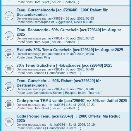
Posté dans
Hors-Sujet ( par ex : Football....)
Temu Gutscheincode [acu729640] | 100€ Rabatt für
Bestandskunden
Dernier message par
jack79851
«
03 août 2025, 08:53
Posté dans
Remarques et Suggestions, News du Site
Temu Rabattcode - 50% Gutschein [acu729640] im August
2025
Dernier message par
jack79851
«
03 août 2025, 08:52
Posté dans
Hors-Sujet ( par ex : Football....)
Exklusiv 30% Temu Gutschein [acu729640] im August 2025
Dernier message par
jack79851
«
03 août 2025, 08:50
Posté dans
Divers Ping
70% Temu Gutschein | Rabattcodes [acu729640] 2025
Dernier message par
jack79851
«
03 août 2025, 08:49
Posté dans
Jeunes ( Compétitions, Divers....)
Temu Gutschein → 90% Rabatt [acu729640] für
Bestandskunden
Dernier message par
jack79851
«
03 août 2025, 08:46
Posté dans
Compétitions Sénior ( Equipes, Indivs, Tournois )
Code promo TEMU valide [acu729640] => 30% en Juillet 2025
Dernier message par
mishka0934
«
31 juil. 2025, 12:21
Posté dans
Hors-Sujet ( par ex : Football....)
Code Promo Temu [acu729640] → 200€ Offerts! Ma Reduc
2025
Dernier message par
mishka0934
«
31 juil. 2025, 12:19
Posté dans
Jeunes ( Compétitions, Divers....)