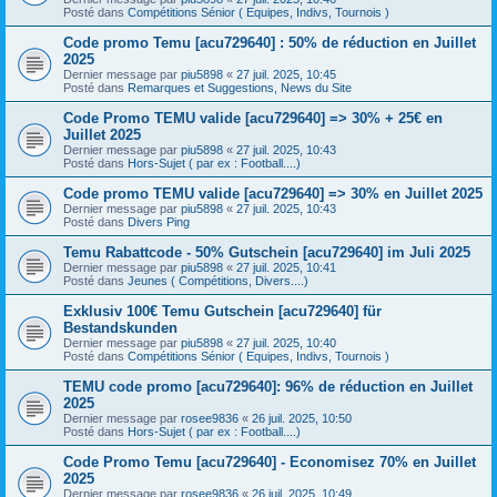
Posté dans
Compétitions Sénior ( Equipes, Indivs, Tournois )
Code promo Temu [acu729640] : 50% de réduction en Juillet
2025
Dernier message par
piu5898
«
27 juil. 2025, 10:45
Posté dans
Remarques et Suggestions, News du Site
Code Promo TEMU valide [acu729640] => 30% + 25€ en
Juillet 2025
Dernier message par
piu5898
«
27 juil. 2025, 10:43
Posté dans
Hors-Sujet ( par ex : Football....)
Code promo TEMU valide [acu729640] => 30% en Juillet 2025
Dernier message par
piu5898
«
27 juil. 2025, 10:43
Posté dans
Divers Ping
Temu Rabattcode - 50% Gutschein [acu729640] im Juli 2025
Dernier message par
piu5898
«
27 juil. 2025, 10:41
Posté dans
Jeunes ( Compétitions, Divers....)
Exklusiv 100€ Temu Gutschein [acu729640] für
Bestandskunden
Dernier message par
piu5898
«
27 juil. 2025, 10:40
Posté dans
Compétitions Sénior ( Equipes, Indivs, Tournois )
TEMU code promo [acu729640]: 96% de réduction en Juillet
2025
Dernier message par
rosee9836
«
26 juil. 2025, 10:50
Posté dans
Hors-Sujet ( par ex : Football....)
Code Promo Temu [acu729640] - Economisez 70% en Juillet
2025
Dernier message par
rosee9836
«
26 juil. 2025, 10:49