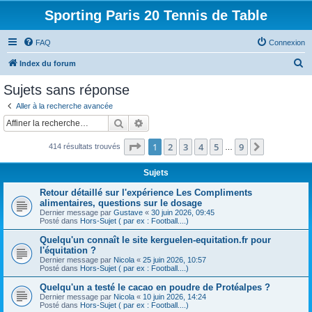
Sporting Paris 20 Tennis de Table
FAQ
Connexion
R
Index du forum
e
Sujets sans réponse
c
Aller à la recherche avancée
h
Rechercher
Recherche avancée
e
Page
1
sur
9
1
2
3
4
5
9
Suivante
414 résultats trouvés
r
…
c
Sujets
h
Retour détaillé sur l'expérience Les Compliments
e
alimentaires, questions sur le dosage
Dernier message par
Gustave
«
30 juin 2026, 09:45
r
Posté dans
Hors-Sujet ( par ex : Football....)
Quelqu'un connaît le site kerguelen-equitation.fr pour
l'équitation ?
Dernier message par
Nicola
«
25 juin 2026, 10:57
Posté dans
Hors-Sujet ( par ex : Football....)
Quelqu'un a testé le cacao en poudre de Protéalpes ?
Dernier message par
Nicola
«
10 juin 2026, 14:24
Posté dans
Hors-Sujet ( par ex : Football....)