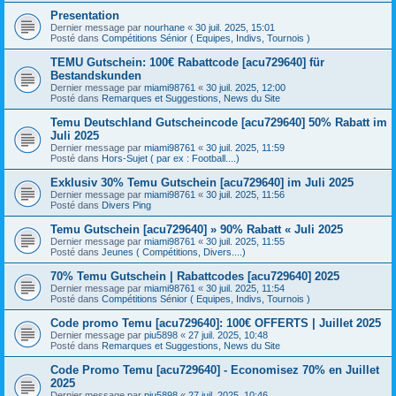
Presentation
Dernier message par
nourhane
«
30 juil. 2025, 15:01
Posté dans
Compétitions Sénior ( Equipes, Indivs, Tournois )
TEMU Gutschein: 100€ Rabattcode [acu729640] für
Bestandskunden
Dernier message par
miami98761
«
30 juil. 2025, 12:00
Posté dans
Remarques et Suggestions, News du Site
Temu Deutschland Gutscheincode [acu729640] 50% Rabatt im
Juli 2025
Dernier message par
miami98761
«
30 juil. 2025, 11:59
Posté dans
Hors-Sujet ( par ex : Football....)
Exklusiv 30% Temu Gutschein [acu729640] im Juli 2025
Dernier message par
miami98761
«
30 juil. 2025, 11:56
Posté dans
Divers Ping
Temu Gutschein [acu729640] » 90% Rabatt « Juli 2025
Dernier message par
miami98761
«
30 juil. 2025, 11:55
Posté dans
Jeunes ( Compétitions, Divers....)
70% Temu Gutschein | Rabattcodes [acu729640] 2025
Dernier message par
miami98761
«
30 juil. 2025, 11:54
Posté dans
Compétitions Sénior ( Equipes, Indivs, Tournois )
Code promo Temu [acu729640]: 100€ OFFERTS | Juillet 2025
Dernier message par
piu5898
«
27 juil. 2025, 10:48
Posté dans
Remarques et Suggestions, News du Site
Code Promo Temu [acu729640] - Economisez 70% en Juillet
2025
Dernier message par
piu5898
«
27 juil. 2025, 10:46