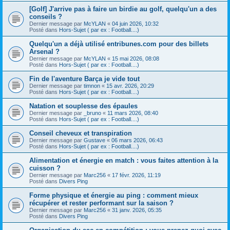
[Golf] J'arrive pas à faire un birdie au golf, quelqu'un a des
conseils ?
Dernier message par
McYLAN
«
04 juin 2026, 10:32
Posté dans
Hors-Sujet ( par ex : Football....)
Quelqu'un a déjà utilisé entribunes.com pour des billets
Arsenal ?
Dernier message par
McYLAN
«
15 mai 2026, 08:08
Posté dans
Hors-Sujet ( par ex : Football....)
Fin de l'aventure Barça je vide tout
Dernier message par
timnon
«
15 avr. 2026, 20:29
Posté dans
Hors-Sujet ( par ex : Football....)
Natation et souplesse des épaules
Dernier message par
_bruno
«
11 mars 2026, 08:40
Posté dans
Hors-Sujet ( par ex : Football....)
Conseil cheveux et transpiration
Dernier message par
Gustave
«
06 mars 2026, 06:43
Posté dans
Hors-Sujet ( par ex : Football....)
Alimentation et énergie en match : vous faites attention à la
cuisson ?
Dernier message par
Marc256
«
17 févr. 2026, 11:19
Posté dans
Divers Ping
Forme physique et énergie au ping : comment mieux
récupérer et rester performant sur la saison ?
Dernier message par
Marc256
«
31 janv. 2026, 05:35
Posté dans
Divers Ping