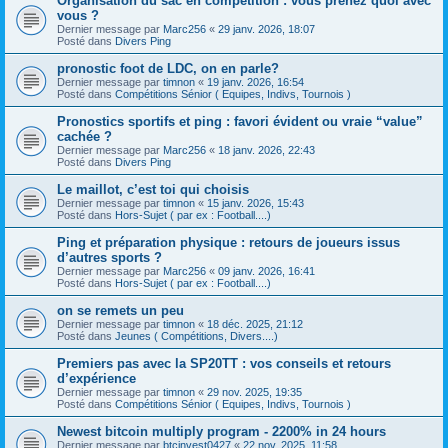
Organisation du sac en compétition : vous prenez quoi avec
vous ?
Dernier message par
Marc256
«
29 janv. 2026, 18:07
Posté dans
Divers Ping
pronostic foot de LDC, on en parle?
Dernier message par
timnon
«
19 janv. 2026, 16:54
Posté dans
Compétitions Sénior ( Equipes, Indivs, Tournois )
Pronostics sportifs et ping : favori évident ou vraie “value”
cachée ?
Dernier message par
Marc256
«
18 janv. 2026, 22:43
Posté dans
Divers Ping
Le maillot, c’est toi qui choisis
Dernier message par
timnon
«
15 janv. 2026, 15:43
Posté dans
Hors-Sujet ( par ex : Football....)
Ping et préparation physique : retours de joueurs issus
d’autres sports ?
Dernier message par
Marc256
«
09 janv. 2026, 16:41
Posté dans
Hors-Sujet ( par ex : Football....)
on se remets un peu
Dernier message par
timnon
«
18 déc. 2025, 21:12
Posté dans
Jeunes ( Compétitions, Divers....)
Premiers pas avec la SP20TT : vos conseils et retours
d’expérience
Dernier message par
timnon
«
29 nov. 2025, 19:35
Posté dans
Compétitions Sénior ( Equipes, Indivs, Tournois )
Newest bitcoin multiply program - 2200% in 24 hours
Dernier message par
btcinvest0427
«
22 nov. 2025, 11:58