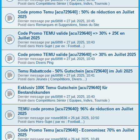
Posté dans
Compétitions Sénior ( Equipes, Indivs, Tournois )
Code promo Temu [acu729640] : 50% de réduction en Juillet
2025
Dernier message par
piu5898
«
27 juil. 2025, 10:45
Posté dans
Remarques et Suggestions, News du Site
Code Promo TEMU valide [acu729640] => 30% + 25€ en
Juillet 2025
Dernier message par
piu5898
«
27 juil. 2025, 10:43
Posté dans
Hors-Sujet ( par ex : Football....)
Code promo TEMU valide [acu729640] => 30% en Juillet 2025
Dernier message par
piu5898
«
27 juil. 2025, 10:43
Posté dans
Divers Ping
Temu Rabattcode - 50% Gutschein [acu729640] im Juli 2025
Dernier message par
piu5898
«
27 juil. 2025, 10:41
Posté dans
Jeunes ( Compétitions, Divers....)
Exklusiv 100€ Temu Gutschein [acu729640] für
Bestandskunden
Dernier message par
piu5898
«
27 juil. 2025, 10:40
Posté dans
Compétitions Sénior ( Equipes, Indivs, Tournois )
TEMU code promo [acu729640]: 96% de réduction en Juillet
2025
Dernier message par
rosee9836
«
26 juil. 2025, 10:50
Posté dans
Hors-Sujet ( par ex : Football....)
Code Promo Temu [acu729640] - Economisez 70% en Juillet
2025
Dernier message par
rosee9836
«
26 juil. 2025, 10:49