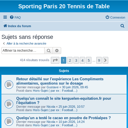
Sporting Paris 20 Tennis de Table
FAQ
Connexion
R
Index du forum
e
Sujets sans réponse
c
Aller à la recherche avancée
h
Rechercher
Recherche avancée
e
Page
1
sur
9
1
2
3
4
5
9
Suivante
414 résultats trouvés
r
…
c
Sujets
h
Retour détaillé sur l'expérience Les Compliments
e
alimentaires, questions sur le dosage
Dernier message par
Gustave
«
30 juin 2026, 09:45
r
Posté dans
Hors-Sujet ( par ex : Football....)
Quelqu'un connaît le site kerguelen-equitation.fr pour
l'équitation ?
Dernier message par
Nicola
«
25 juin 2026, 10:57
Posté dans
Hors-Sujet ( par ex : Football....)
Quelqu'un a testé le cacao en poudre de Protéalpes ?
Dernier message par
Nicola
«
10 juin 2026, 14:24
Posté dans
Hors-Sujet ( par ex : Football....)