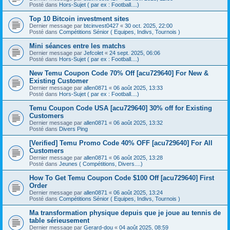
Posté dans
Hors-Sujet ( par ex : Football....)
Top 10 Bitcoin investment sites
Dernier message par
btcinvest0427
«
30 oct. 2025, 22:00
Posté dans
Compétitions Sénior ( Equipes, Indivs, Tournois )
Mini séances entre les matchs
Dernier message par
Jefcolet
«
24 sept. 2025, 06:06
Posté dans
Hors-Sujet ( par ex : Football....)
New Temu Coupon Code 70% Off [acu729640] For New &
Existing Customer
Dernier message par
allen0871
«
06 août 2025, 13:33
Posté dans
Hors-Sujet ( par ex : Football....)
Temu Coupon Code USA [acu729640] 30% off for Existing
Customers
Dernier message par
allen0871
«
06 août 2025, 13:32
Posté dans
Divers Ping
[Verified] Temu Promo Code 40% OFF [acu729640] For All
Customers
Dernier message par
allen0871
«
06 août 2025, 13:28
Posté dans
Jeunes ( Compétitions, Divers....)
How To Get Temu Coupon Code $100 Off [acu729640] First
Order
Dernier message par
allen0871
«
06 août 2025, 13:24
Posté dans
Compétitions Sénior ( Equipes, Indivs, Tournois )
Ma transformation physique depuis que je joue au tennis de
table sérieusement
Dernier message par
Gerard-dou
«
04 août 2025, 08:59