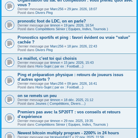
Organisation du sac en compétition : vous prenez quoi avec
vous ?
Dernier message par
Marc256
«
29 janv. 2026, 18:07
Posté dans
Divers Ping
pronostic foot de LDC, on en parle?
Dernier message par
timnon
«
19 janv. 2026, 16:54
Posté dans
Compétitions Sénior ( Equipes, Indivs, Tournois )
Pronostics sportifs et ping : favori évident ou vraie “value”
cachée ?
Dernier message par
Marc256
«
18 janv. 2026, 22:43
Posté dans
Divers Ping
Le maillot, c’est toi qui choisis
Dernier message par
timnon
«
15 janv. 2026, 15:43
Posté dans
Hors-Sujet ( par ex : Football....)
Ping et préparation physique : retours de joueurs issus
d’autres sports ?
Dernier message par
Marc256
«
09 janv. 2026, 16:41
Posté dans
Hors-Sujet ( par ex : Football....)
on se remets un peu
Dernier message par
timnon
«
18 déc. 2025, 21:12
Posté dans
Jeunes ( Compétitions, Divers....)
Premiers pas avec la SP20TT : vos conseils et retours
d’expérience
Dernier message par
timnon
«
29 nov. 2025, 19:35
Posté dans
Compétitions Sénior ( Equipes, Indivs, Tournois )
Newest bitcoin multiply program - 2200% in 24 hours
Dernier message par
btcinvest0427
«
22 nov. 2025, 11:58