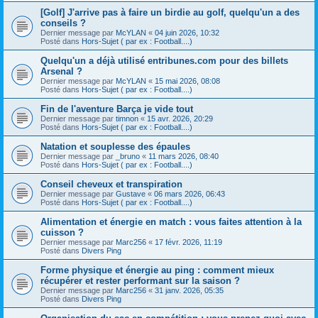
[Golf] J'arrive pas à faire un birdie au golf, quelqu'un a des
conseils ?
Dernier message par
McYLAN
«
04 juin 2026, 10:32
Posté dans
Hors-Sujet ( par ex : Football....)
Quelqu'un a déjà utilisé entribunes.com pour des billets
Arsenal ?
Dernier message par
McYLAN
«
15 mai 2026, 08:08
Posté dans
Hors-Sujet ( par ex : Football....)
Fin de l'aventure Barça je vide tout
Dernier message par
timnon
«
15 avr. 2026, 20:29
Posté dans
Hors-Sujet ( par ex : Football....)
Natation et souplesse des épaules
Dernier message par
_bruno
«
11 mars 2026, 08:40
Posté dans
Hors-Sujet ( par ex : Football....)
Conseil cheveux et transpiration
Dernier message par
Gustave
«
06 mars 2026, 06:43
Posté dans
Hors-Sujet ( par ex : Football....)
Alimentation et énergie en match : vous faites attention à la
cuisson ?
Dernier message par
Marc256
«
17 févr. 2026, 11:19
Posté dans
Divers Ping
Forme physique et énergie au ping : comment mieux
récupérer et rester performant sur la saison ?
Dernier message par
Marc256
«
31 janv. 2026, 05:35
Posté dans
Divers Ping