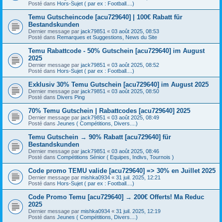
Posté dans
Hors-Sujet ( par ex : Football....)
Temu Gutscheincode [acu729640] | 100€ Rabatt für
Bestandskunden
Dernier message par
jack79851
«
03 août 2025, 08:53
Posté dans
Remarques et Suggestions, News du Site
Temu Rabattcode - 50% Gutschein [acu729640] im August
2025
Dernier message par
jack79851
«
03 août 2025, 08:52
Posté dans
Hors-Sujet ( par ex : Football....)
Exklusiv 30% Temu Gutschein [acu729640] im August 2025
Dernier message par
jack79851
«
03 août 2025, 08:50
Posté dans
Divers Ping
70% Temu Gutschein | Rabattcodes [acu729640] 2025
Dernier message par
jack79851
«
03 août 2025, 08:49
Posté dans
Jeunes ( Compétitions, Divers....)
Temu Gutschein → 90% Rabatt [acu729640] für
Bestandskunden
Dernier message par
jack79851
«
03 août 2025, 08:46
Posté dans
Compétitions Sénior ( Equipes, Indivs, Tournois )
Code promo TEMU valide [acu729640] => 30% en Juillet 2025
Dernier message par
mishka0934
«
31 juil. 2025, 12:21
Posté dans
Hors-Sujet ( par ex : Football....)
Code Promo Temu [acu729640] → 200€ Offerts! Ma Reduc
2025
Dernier message par
mishka0934
«
31 juil. 2025, 12:19
Posté dans
Jeunes ( Compétitions, Divers....)