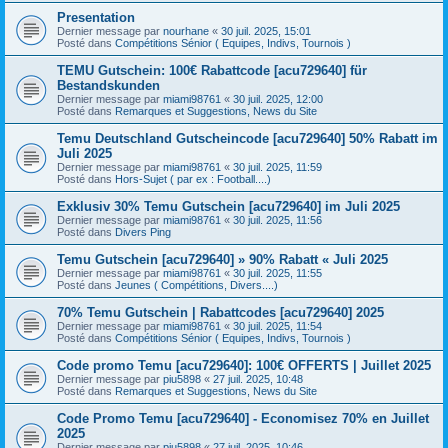
Presentation
Dernier message par
nourhane
«
30 juil. 2025, 15:01
Posté dans
Compétitions Sénior ( Equipes, Indivs, Tournois )
TEMU Gutschein: 100€ Rabattcode [acu729640] für
Bestandskunden
Dernier message par
miami98761
«
30 juil. 2025, 12:00
Posté dans
Remarques et Suggestions, News du Site
Temu Deutschland Gutscheincode [acu729640] 50% Rabatt im
Juli 2025
Dernier message par
miami98761
«
30 juil. 2025, 11:59
Posté dans
Hors-Sujet ( par ex : Football....)
Exklusiv 30% Temu Gutschein [acu729640] im Juli 2025
Dernier message par
miami98761
«
30 juil. 2025, 11:56
Posté dans
Divers Ping
Temu Gutschein [acu729640] » 90% Rabatt « Juli 2025
Dernier message par
miami98761
«
30 juil. 2025, 11:55
Posté dans
Jeunes ( Compétitions, Divers....)
70% Temu Gutschein | Rabattcodes [acu729640] 2025
Dernier message par
miami98761
«
30 juil. 2025, 11:54
Posté dans
Compétitions Sénior ( Equipes, Indivs, Tournois )
Code promo Temu [acu729640]: 100€ OFFERTS | Juillet 2025
Dernier message par
piu5898
«
27 juil. 2025, 10:48
Posté dans
Remarques et Suggestions, News du Site
Code Promo Temu [acu729640] - Economisez 70% en Juillet
2025
Dernier message par
piu5898
«
27 juil. 2025, 10:46