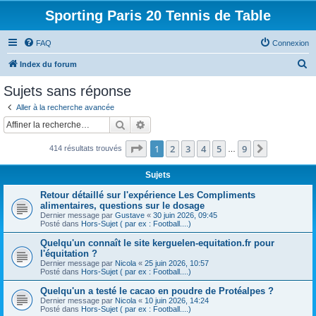
Sporting Paris 20 Tennis de Table
FAQ
Connexion
R
Index du forum
e
Sujets sans réponse
c
Aller à la recherche avancée
h
Rechercher
Recherche avancée
e
Page
1
sur
9
1
2
3
4
5
9
Suivante
414 résultats trouvés
r
…
c
Sujets
h
Retour détaillé sur l'expérience Les Compliments
e
alimentaires, questions sur le dosage
Dernier message par
Gustave
«
30 juin 2026, 09:45
r
Posté dans
Hors-Sujet ( par ex : Football....)
Quelqu'un connaît le site kerguelen-equitation.fr pour
l'équitation ?
Dernier message par
Nicola
«
25 juin 2026, 10:57
Posté dans
Hors-Sujet ( par ex : Football....)
Quelqu'un a testé le cacao en poudre de Protéalpes ?
Dernier message par
Nicola
«
10 juin 2026, 14:24
Posté dans
Hors-Sujet ( par ex : Football....)