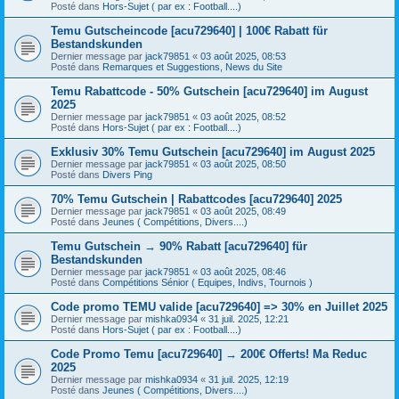
Posté dans
Hors-Sujet ( par ex : Football....)
Temu Gutscheincode [acu729640] | 100€ Rabatt für
Bestandskunden
Dernier message par
jack79851
«
03 août 2025, 08:53
Posté dans
Remarques et Suggestions, News du Site
Temu Rabattcode - 50% Gutschein [acu729640] im August
2025
Dernier message par
jack79851
«
03 août 2025, 08:52
Posté dans
Hors-Sujet ( par ex : Football....)
Exklusiv 30% Temu Gutschein [acu729640] im August 2025
Dernier message par
jack79851
«
03 août 2025, 08:50
Posté dans
Divers Ping
70% Temu Gutschein | Rabattcodes [acu729640] 2025
Dernier message par
jack79851
«
03 août 2025, 08:49
Posté dans
Jeunes ( Compétitions, Divers....)
Temu Gutschein → 90% Rabatt [acu729640] für
Bestandskunden
Dernier message par
jack79851
«
03 août 2025, 08:46
Posté dans
Compétitions Sénior ( Equipes, Indivs, Tournois )
Code promo TEMU valide [acu729640] => 30% en Juillet 2025
Dernier message par
mishka0934
«
31 juil. 2025, 12:21
Posté dans
Hors-Sujet ( par ex : Football....)
Code Promo Temu [acu729640] → 200€ Offerts! Ma Reduc
2025
Dernier message par
mishka0934
«
31 juil. 2025, 12:19
Posté dans
Jeunes ( Compétitions, Divers....)