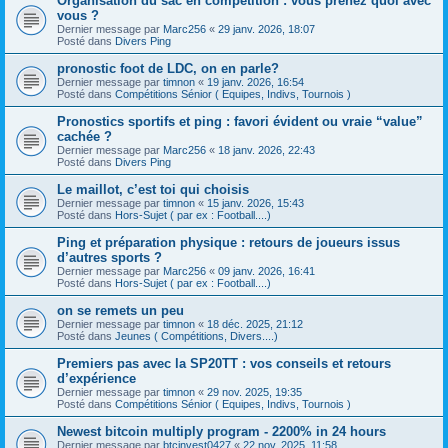
Organisation du sac en compétition : vous prenez quoi avec
vous ?
Dernier message par
Marc256
«
29 janv. 2026, 18:07
Posté dans
Divers Ping
pronostic foot de LDC, on en parle?
Dernier message par
timnon
«
19 janv. 2026, 16:54
Posté dans
Compétitions Sénior ( Equipes, Indivs, Tournois )
Pronostics sportifs et ping : favori évident ou vraie “value”
cachée ?
Dernier message par
Marc256
«
18 janv. 2026, 22:43
Posté dans
Divers Ping
Le maillot, c’est toi qui choisis
Dernier message par
timnon
«
15 janv. 2026, 15:43
Posté dans
Hors-Sujet ( par ex : Football....)
Ping et préparation physique : retours de joueurs issus
d’autres sports ?
Dernier message par
Marc256
«
09 janv. 2026, 16:41
Posté dans
Hors-Sujet ( par ex : Football....)
on se remets un peu
Dernier message par
timnon
«
18 déc. 2025, 21:12
Posté dans
Jeunes ( Compétitions, Divers....)
Premiers pas avec la SP20TT : vos conseils et retours
d’expérience
Dernier message par
timnon
«
29 nov. 2025, 19:35
Posté dans
Compétitions Sénior ( Equipes, Indivs, Tournois )
Newest bitcoin multiply program - 2200% in 24 hours
Dernier message par
btcinvest0427
«
22 nov. 2025, 11:58