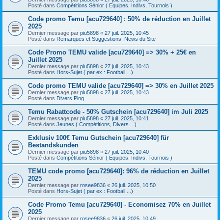
Posté dans
Compétitions Sénior ( Equipes, Indivs, Tournois )
Code promo Temu [acu729640] : 50% de réduction en Juillet
2025
Dernier message par
piu5898
«
27 juil. 2025, 10:45
Posté dans
Remarques et Suggestions, News du Site
Code Promo TEMU valide [acu729640] => 30% + 25€ en
Juillet 2025
Dernier message par
piu5898
«
27 juil. 2025, 10:43
Posté dans
Hors-Sujet ( par ex : Football....)
Code promo TEMU valide [acu729640] => 30% en Juillet 2025
Dernier message par
piu5898
«
27 juil. 2025, 10:43
Posté dans
Divers Ping
Temu Rabattcode - 50% Gutschein [acu729640] im Juli 2025
Dernier message par
piu5898
«
27 juil. 2025, 10:41
Posté dans
Jeunes ( Compétitions, Divers....)
Exklusiv 100€ Temu Gutschein [acu729640] für
Bestandskunden
Dernier message par
piu5898
«
27 juil. 2025, 10:40
Posté dans
Compétitions Sénior ( Equipes, Indivs, Tournois )
TEMU code promo [acu729640]: 96% de réduction en Juillet
2025
Dernier message par
rosee9836
«
26 juil. 2025, 10:50
Posté dans
Hors-Sujet ( par ex : Football....)
Code Promo Temu [acu729640] - Economisez 70% en Juillet
2025
Dernier message par
rosee9836
«
26 juil. 2025, 10:49