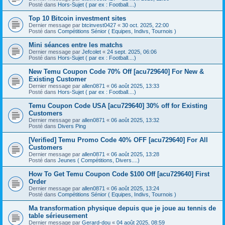
Posté dans
Hors-Sujet ( par ex : Football....)
Top 10 Bitcoin investment sites
Dernier message par
btcinvest0427
«
30 oct. 2025, 22:00
Posté dans
Compétitions Sénior ( Equipes, Indivs, Tournois )
Mini séances entre les matchs
Dernier message par
Jefcolet
«
24 sept. 2025, 06:06
Posté dans
Hors-Sujet ( par ex : Football....)
New Temu Coupon Code 70% Off [acu729640] For New &
Existing Customer
Dernier message par
allen0871
«
06 août 2025, 13:33
Posté dans
Hors-Sujet ( par ex : Football....)
Temu Coupon Code USA [acu729640] 30% off for Existing
Customers
Dernier message par
allen0871
«
06 août 2025, 13:32
Posté dans
Divers Ping
[Verified] Temu Promo Code 40% OFF [acu729640] For All
Customers
Dernier message par
allen0871
«
06 août 2025, 13:28
Posté dans
Jeunes ( Compétitions, Divers....)
How To Get Temu Coupon Code $100 Off [acu729640] First
Order
Dernier message par
allen0871
«
06 août 2025, 13:24
Posté dans
Compétitions Sénior ( Equipes, Indivs, Tournois )
Ma transformation physique depuis que je joue au tennis de
table sérieusement
Dernier message par
Gerard-dou
«
04 août 2025, 08:59