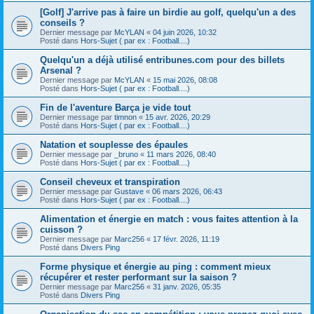
[Golf] J'arrive pas à faire un birdie au golf, quelqu'un a des
conseils ?
Dernier message par
McYLAN
«
04 juin 2026, 10:32
Posté dans
Hors-Sujet ( par ex : Football....)
Quelqu'un a déjà utilisé entribunes.com pour des billets
Arsenal ?
Dernier message par
McYLAN
«
15 mai 2026, 08:08
Posté dans
Hors-Sujet ( par ex : Football....)
Fin de l'aventure Barça je vide tout
Dernier message par
timnon
«
15 avr. 2026, 20:29
Posté dans
Hors-Sujet ( par ex : Football....)
Natation et souplesse des épaules
Dernier message par
_bruno
«
11 mars 2026, 08:40
Posté dans
Hors-Sujet ( par ex : Football....)
Conseil cheveux et transpiration
Dernier message par
Gustave
«
06 mars 2026, 06:43
Posté dans
Hors-Sujet ( par ex : Football....)
Alimentation et énergie en match : vous faites attention à la
cuisson ?
Dernier message par
Marc256
«
17 févr. 2026, 11:19
Posté dans
Divers Ping
Forme physique et énergie au ping : comment mieux
récupérer et rester performant sur la saison ?
Dernier message par
Marc256
«
31 janv. 2026, 05:35
Posté dans
Divers Ping