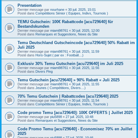
Presentation
Dernier message par
nourhane
«
30 juil. 2025, 15:01
Posté dans
Compétitions Sénior ( Equipes, Indivs, Tournois )
TEMU Gutschein: 100€ Rabattcode [acu729640] für
Bestandskunden
Dernier message par
miami98761
«
30 juil. 2025, 12:00
Posté dans
Remarques et Suggestions, News du Site
Temu Deutschland Gutscheincode [acu729640] 50% Rabatt im
Juli 2025
Dernier message par
miami98761
«
30 juil. 2025, 11:59
Posté dans
Hors-Sujet ( par ex : Football....)
Exklusiv 30% Temu Gutschein [acu729640] im Juli 2025
Dernier message par
miami98761
«
30 juil. 2025, 11:56
Posté dans
Divers Ping
Temu Gutschein [acu729640] » 90% Rabatt « Juli 2025
Dernier message par
miami98761
«
30 juil. 2025, 11:55
Posté dans
Jeunes ( Compétitions, Divers....)
70% Temu Gutschein | Rabattcodes [acu729640] 2025
Dernier message par
miami98761
«
30 juil. 2025, 11:54
Posté dans
Compétitions Sénior ( Equipes, Indivs, Tournois )
Code promo Temu [acu729640]: 100€ OFFERTS | Juillet 2025
Dernier message par
piu5898
«
27 juil. 2025, 10:48
Posté dans
Remarques et Suggestions, News du Site
Code Promo Temu [acu729640] - Economisez 70% en Juillet
2025
Dernier message par
piu5898
«
27 juil. 2025, 10:46