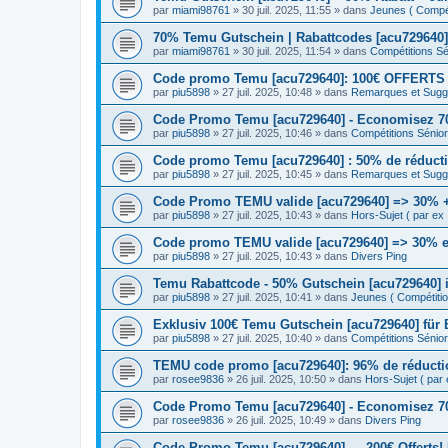
par
miami98761
» 30 juil. 2025, 11:55 » dans
Jeunes ( Compéti
70% Temu Gutschein | Rabattcodes [acu729640]
par
miami98761
» 30 juil. 2025, 11:54 » dans
Compétitions Sén
Code promo Temu [acu729640]: 100€ OFFERTS | 
par
piu5898
» 27 juil. 2025, 10:48 » dans
Remarques et Sugge
Code Promo Temu [acu729640] - Economisez 70
par
piu5898
» 27 juil. 2025, 10:46 » dans
Compétitions Sénior 
Code promo Temu [acu729640] : 50% de réductio
par
piu5898
» 27 juil. 2025, 10:45 » dans
Remarques et Sugge
Code Promo TEMU valide [acu729640] => 30% + 
par
piu5898
» 27 juil. 2025, 10:43 » dans
Hors-Sujet ( par ex :
Code promo TEMU valide [acu729640] => 30% en
par
piu5898
» 27 juil. 2025, 10:43 » dans
Divers Ping
Temu Rabattcode - 50% Gutschein [acu729640] i
par
piu5898
» 27 juil. 2025, 10:41 » dans
Jeunes ( Compétition
Exklusiv 100€ Temu Gutschein [acu729640] für
par
piu5898
» 27 juil. 2025, 10:40 » dans
Compétitions Sénior 
TEMU code promo [acu729640]: 96% de réductio
par
rosee9836
» 26 juil. 2025, 10:50 » dans
Hors-Sujet ( par e
Code Promo Temu [acu729640] - Economisez 70
par
rosee9836
» 26 juil. 2025, 10:49 » dans
Divers Ping
Code Promo Temu [acu729640] → 200€ Offerts!