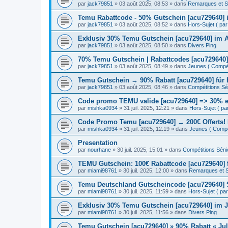
par
jack79851
» 03 août 2025, 08:53 » dans
Remarques et S
Temu Rabattcode - 50% Gutschein [acu729640] 
par
jack79851
» 03 août 2025, 08:52 » dans
Hors-Sujet ( par 
Exklusiv 30% Temu Gutschein [acu729640] im 
par
jack79851
» 03 août 2025, 08:50 » dans
Divers Ping
70% Temu Gutschein | Rabattcodes [acu729640]
par
jack79851
» 03 août 2025, 08:49 » dans
Jeunes ( Compéti
Temu Gutschein → 90% Rabatt [acu729640] für
par
jack79851
» 03 août 2025, 08:46 » dans
Compétitions Sén
Code promo TEMU valide [acu729640] => 30% en
par
mishka0934
» 31 juil. 2025, 12:21 » dans
Hors-Sujet ( par 
Code Promo Temu [acu729640] → 200€ Offerts!
par
mishka0934
» 31 juil. 2025, 12:19 » dans
Jeunes ( Compét
Presentation
par
nourhane
» 30 juil. 2025, 15:01 » dans
Compétitions Sénio
TEMU Gutschein: 100€ Rabattcode [acu729640]
par
miami98761
» 30 juil. 2025, 12:00 » dans
Remarques et S
Temu Deutschland Gutscheincode [acu729640] 5
par
miami98761
» 30 juil. 2025, 11:59 » dans
Hors-Sujet ( par 
Exklusiv 30% Temu Gutschein [acu729640] im J
par
miami98761
» 30 juil. 2025, 11:56 » dans
Divers Ping
Temu Gutschein [acu729640] » 90% Rabatt « Jul