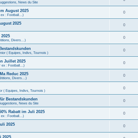
uggestions, News du Site
im August 2025
0
ex : Football....)
August 2025
0
 2025
0
tions, Divers....)
 Bestandskunden
0
ior ( Equipes, Indivs, Tournois )
 Juillet 2025
0
ex : Football....)
 Ma Reduc 2025
0
itions, Divers....)
0
r ( Equipes, Indivs, Tournois )
 für Bestandskunden
0
uggestions, News du Site
0% Rabatt im Juli 2025
0
ex : Football....)
uli 2025
0
i 2025