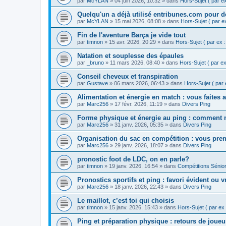
par
McYLAN
» 04 juin 2026, 10:32 » dans
Hors-Sujet ( par ex 
Quelqu'un a déjà utilisé entribunes.com pour de
par
McYLAN
» 15 mai 2026, 08:08 » dans
Hors-Sujet ( par ex 
Fin de l'aventure Barça je vide tout
par
timnon
» 15 avr. 2026, 20:29 » dans
Hors-Sujet ( par ex : 
Natation et souplesse des épaules
par
_bruno
» 11 mars 2026, 08:40 » dans
Hors-Sujet ( par ex 
Conseil cheveux et transpiration
par
Gustave
» 06 mars 2026, 06:43 » dans
Hors-Sujet ( par e
Alimentation et énergie en match : vous faites a
par
Marc256
» 17 févr. 2026, 11:19 » dans
Divers Ping
Forme physique et énergie au ping : comment mi
par
Marc256
» 31 janv. 2026, 05:35 » dans
Divers Ping
Organisation du sac en compétition : vous pre
par
Marc256
» 29 janv. 2026, 18:07 » dans
Divers Ping
pronostic foot de LDC, on en parle?
par
timnon
» 19 janv. 2026, 16:54 » dans
Compétitions Sénior
Pronostics sportifs et ping : favori évident ou 
par
Marc256
» 18 janv. 2026, 22:43 » dans
Divers Ping
Le maillot, c’est toi qui choisis
par
timnon
» 15 janv. 2026, 15:43 » dans
Hors-Sujet ( par ex :
Ping et préparation physique : retours de joueu