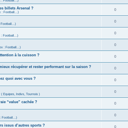
: Football....)
s billets Arsenal ?
0
: Football....)
0
Football....)
0
: Football....)
0
x : Football....)
ttention à la cuisson ?
0
eux récupérer et rester performant sur la saison ?
0
nez quoi avec vous ?
0
0
 ( Equipes, Indivs, Tournois )
vraie “value” cachée ?
0
0
 Football....)
rs issus d’autres sports ?
0