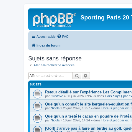
Sporting Paris 20 
Accès rapide
FAQ
Index du forum
Sujets sans réponse
Aller à la recherche avancée
Rechercher
Recherche avancée
SUJETS
Retour détaillé sur l'expérience Les Complimen
par
Gustave
» 30 juin 2026, 09:45 » dans
Hors-Sujet ( par ex 
Quelqu'un connaît le site kerguelen-equitation.f
par
Nicola
» 25 juin 2026, 10:57 » dans
Hors-Sujet ( par ex : F
Quelqu'un a testé le cacao en poudre de Protéa
par
Nicola
» 10 juin 2026, 14:24 » dans
Hors-Sujet ( par ex : F
[Golf] J'arrive pas à faire un birdie au golf, qu