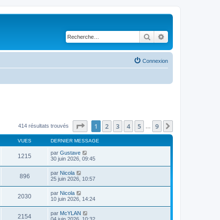
Rechercher
Recherche avancé
Connexion
Page
1
sur
9
1
2
3
4
5
9
Suivante
414 résultats trouvés
…
VUES
DERNIER MESSAGE
par
Gustave
1215
30 juin 2026, 09:45
par
Nicola
896
25 juin 2026, 10:57
par
Nicola
2030
10 juin 2026, 14:24
par
McYLAN
2154
04 juin 2026, 10:32