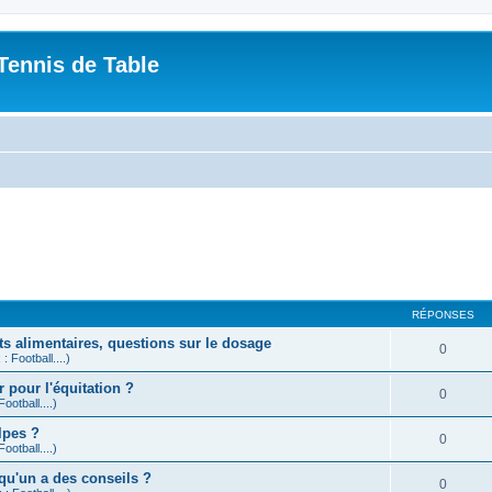
Tennis de Table
RÉPONSES
ts alimentaires, questions sur le dosage
0
: Football....)
r pour l'équitation ?
0
ootball....)
lpes ?
0
ootball....)
elqu'un a des conseils ?
0