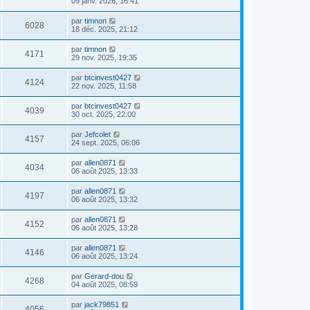
09 janv. 2026, 16:41
par
timnon
6028
18 déc. 2025, 21:12
par
timnon
4171
29 nov. 2025, 19:35
par
btcinvest0427
4124
22 nov. 2025, 11:58
par
btcinvest0427
4039
30 oct. 2025, 22:00
par
Jefcolet
4157
24 sept. 2025, 06:06
par
allen0871
4034
06 août 2025, 13:33
par
allen0871
4197
06 août 2025, 13:32
par
allen0871
4152
06 août 2025, 13:28
par
allen0871
4146
06 août 2025, 13:24
par
Gerard-dou
4268
04 août 2025, 08:59
par
jack79851
4056