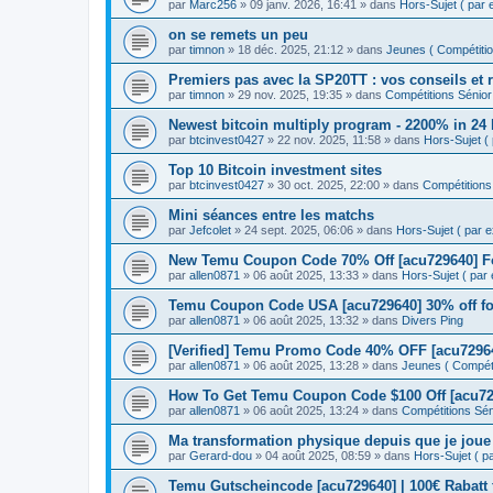
par
Marc256
» 09 janv. 2026, 16:41 » dans
Hors-Sujet ( par ex
on se remets un peu
par
timnon
» 18 déc. 2025, 21:12 » dans
Jeunes ( Compétition
Premiers pas avec la SP20TT : vos conseils et 
par
timnon
» 29 nov. 2025, 19:35 » dans
Compétitions Sénior 
Newest bitcoin multiply program - 2200% in 24
par
btcinvest0427
» 22 nov. 2025, 11:58 » dans
Hors-Sujet ( p
Top 10 Bitcoin investment sites
par
btcinvest0427
» 30 oct. 2025, 22:00 » dans
Compétitions 
Mini séances entre les matchs
par
Jefcolet
» 24 sept. 2025, 06:06 » dans
Hors-Sujet ( par ex
New Temu Coupon Code 70% Off [acu729640] F
par
allen0871
» 06 août 2025, 13:33 » dans
Hors-Sujet ( par e
Temu Coupon Code USA [acu729640] 30% off fo
par
allen0871
» 06 août 2025, 13:32 » dans
Divers Ping
[Verified] Temu Promo Code 40% OFF [acu72964
par
allen0871
» 06 août 2025, 13:28 » dans
Jeunes ( Compétit
How To Get Temu Coupon Code $100 Off [acu729
par
allen0871
» 06 août 2025, 13:24 » dans
Compétitions Séni
Ma transformation physique depuis que je joue
par
Gerard-dou
» 04 août 2025, 08:59 » dans
Hors-Sujet ( par
Temu Gutscheincode [acu729640] | 100€ Rabatt