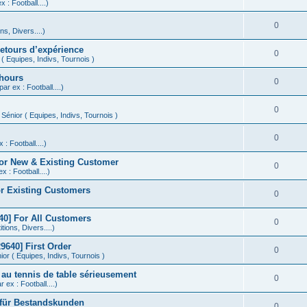
 : Football....)
0
s, Divers....)
retours d’expérience
0
( Equipes, Indivs, Tournois )
 hours
0
ar ex : Football....)
0
Sénior ( Equipes, Indivs, Tournois )
0
 : Football....)
or New & Existing Customer
0
x : Football....)
r Existing Customers
0
0] For All Customers
0
ions, Divers....)
640] First Order
0
or ( Equipes, Indivs, Tournois )
 au tennis de table sérieusement
0
 ex : Football....)
 für Bestandskunden
0