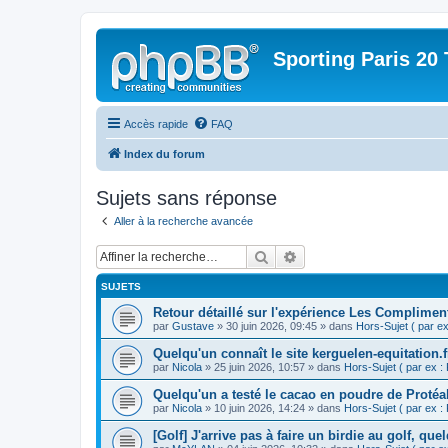
Sporting Paris 20 
Accès rapide
FAQ
Index du forum
Sujets sans réponse
Aller à la recherche avancée
Rechercher
Recherche avancée
SUJETS
Retour détaillé sur l'expérience Les Complimen
par
Gustave
» 30 juin 2026, 09:45 » dans
Hors-Sujet ( par ex 
Quelqu'un connaît le site kerguelen-equitation.f
par
Nicola
» 25 juin 2026, 10:57 » dans
Hors-Sujet ( par ex : F
Quelqu'un a testé le cacao en poudre de Protéa
par
Nicola
» 10 juin 2026, 14:24 » dans
Hors-Sujet ( par ex : F
[Golf] J'arrive pas à faire un birdie au golf, qu