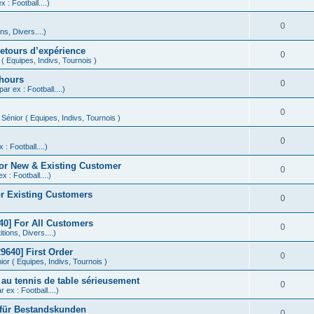
 : Football....)
0
s, Divers....)
retours d’expérience
0
( Equipes, Indivs, Tournois )
 hours
0
ar ex : Football....)
0
Sénior ( Equipes, Indivs, Tournois )
0
 : Football....)
or New & Existing Customer
0
x : Football....)
r Existing Customers
0
0] For All Customers
0
ions, Divers....)
640] First Order
0
or ( Equipes, Indivs, Tournois )
 au tennis de table sérieusement
0
 ex : Football....)
 für Bestandskunden
0