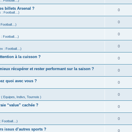
: Football....)
s billets Arsenal ?
0
: Football....)
0
Football....)
0
: Football....)
0
x : Football....)
ttention à la cuisson ?
0
eux récupérer et rester performant sur la saison ?
0
nez quoi avec vous ?
0
0
 ( Equipes, Indivs, Tournois )
vraie “value” cachée ?
0
0
 Football....)
rs issus d’autres sports ?
0