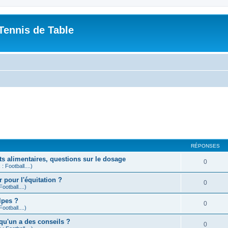
Tennis de Table
RÉPONSES
ts alimentaires, questions sur le dosage
0
: Football....)
r pour l'équitation ?
0
ootball....)
lpes ?
0
ootball....)
elqu'un a des conseils ?
0