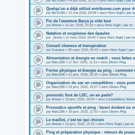
par
McYLAN
» 04 juin 2026, 10:32 » dans
Hors-Sujet ( par ex 
Quelqu'un a déjà utilisé entribunes.com pour de
par
McYLAN
» 15 mai 2026, 08:08 » dans
Hors-Sujet ( par ex 
Fin de l'aventure Barça je vide tout
par
timnon
» 15 avr. 2026, 20:29 » dans
Hors-Sujet ( par ex : 
Natation et souplesse des épaules
par
_bruno
» 11 mars 2026, 08:40 » dans
Hors-Sujet ( par ex 
Conseil cheveux et transpiration
par
Gustave
» 06 mars 2026, 06:43 » dans
Hors-Sujet ( par e
Alimentation et énergie en match : vous faites a
par
Marc256
» 17 févr. 2026, 11:19 » dans
Divers Ping
Forme physique et énergie au ping : comment mi
par
Marc256
» 31 janv. 2026, 05:35 » dans
Divers Ping
Organisation du sac en compétition : vous pre
par
Marc256
» 29 janv. 2026, 18:07 » dans
Divers Ping
pronostic foot de LDC, on en parle?
par
timnon
» 19 janv. 2026, 16:54 » dans
Compétitions Sénior
Pronostics sportifs et ping : favori évident ou 
par
Marc256
» 18 janv. 2026, 22:43 » dans
Divers Ping
Le maillot, c’est toi qui choisis
par
timnon
» 15 janv. 2026, 15:43 » dans
Hors-Sujet ( par ex :
Ping et préparation physique : retours de joueu