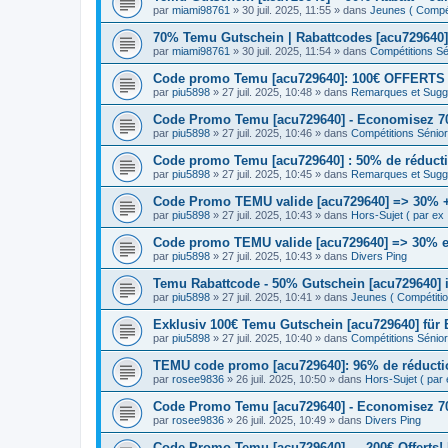
par
miami98761
» 30 juil. 2025, 11:55 » dans
Jeunes ( Compéti
70% Temu Gutschein | Rabattcodes [acu729640]
par
miami98761
» 30 juil. 2025, 11:54 » dans
Compétitions Sén
Code promo Temu [acu729640]: 100€ OFFERTS | 
par
piu5898
» 27 juil. 2025, 10:48 » dans
Remarques et Sugge
Code Promo Temu [acu729640] - Economisez 70
par
piu5898
» 27 juil. 2025, 10:46 » dans
Compétitions Sénior 
Code promo Temu [acu729640] : 50% de réductio
par
piu5898
» 27 juil. 2025, 10:45 » dans
Remarques et Sugge
Code Promo TEMU valide [acu729640] => 30% + 
par
piu5898
» 27 juil. 2025, 10:43 » dans
Hors-Sujet ( par ex :
Code promo TEMU valide [acu729640] => 30% en
par
piu5898
» 27 juil. 2025, 10:43 » dans
Divers Ping
Temu Rabattcode - 50% Gutschein [acu729640] i
par
piu5898
» 27 juil. 2025, 10:41 » dans
Jeunes ( Compétition
Exklusiv 100€ Temu Gutschein [acu729640] für
par
piu5898
» 27 juil. 2025, 10:40 » dans
Compétitions Sénior 
TEMU code promo [acu729640]: 96% de réductio
par
rosee9836
» 26 juil. 2025, 10:50 » dans
Hors-Sujet ( par e
Code Promo Temu [acu729640] - Economisez 70
par
rosee9836
» 26 juil. 2025, 10:49 » dans
Divers Ping
Code Promo Temu [acu729640] → 200€ Offerts!