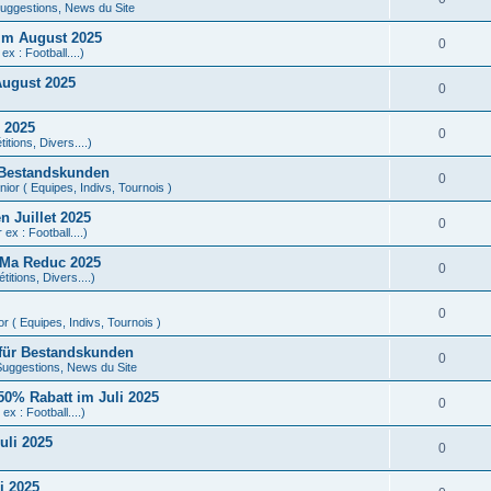
uggestions, News du Site
im August 2025
0
ex : Football....)
August 2025
0
 2025
0
tions, Divers....)
 Bestandskunden
0
ior ( Equipes, Indivs, Tournois )
 Juillet 2025
0
ex : Football....)
 Ma Reduc 2025
0
itions, Divers....)
0
r ( Equipes, Indivs, Tournois )
 für Bestandskunden
0
uggestions, News du Site
0% Rabatt im Juli 2025
0
ex : Football....)
uli 2025
0
i 2025