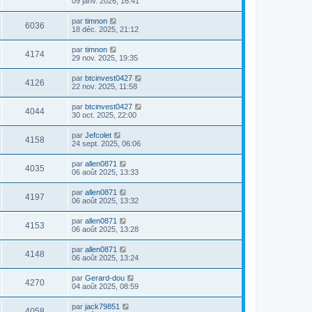
09 janv. 2026, 16:41
par
timnon
6036
18 déc. 2025, 21:12
par
timnon
4174
29 nov. 2025, 19:35
par
btcinvest0427
4126
22 nov. 2025, 11:58
par
btcinvest0427
4044
30 oct. 2025, 22:00
par
Jefcolet
4158
24 sept. 2025, 06:06
par
allen0871
4035
06 août 2025, 13:33
par
allen0871
4197
06 août 2025, 13:32
par
allen0871
4153
06 août 2025, 13:28
par
allen0871
4148
06 août 2025, 13:24
par
Gerard-dou
4270
04 août 2025, 08:59
par
jack79851
4058