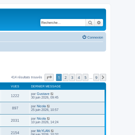
Rechercher
Recherche avancé
Connexion
Page
1
sur
9
1
2
3
4
5
9
Suivante
414 résultats trouvés
…
VUES
DERNIER MESSAGE
par
Gustave
1222
30 juin 2026, 09:45
par
Nicola
897
25 juin 2026, 10:57
par
Nicola
2031
10 juin 2026, 14:24
par
McYLAN
2154
04 juin 2026, 10:32