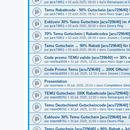
par
jack79851
» 03 août 2025, 08:53 » dans
Remarques et S
Temu Rabattcode - 50% Gutschein [acu729640] 
par
jack79851
» 03 août 2025, 08:52 » dans
Hors-Sujet ( par 
Exklusiv 30% Temu Gutschein [acu729640] im 
par
jack79851
» 03 août 2025, 08:50 » dans
Divers Ping
70% Temu Gutschein | Rabattcodes [acu729640]
par
jack79851
» 03 août 2025, 08:49 » dans
Jeunes ( Compéti
Temu Gutschein → 90% Rabatt [acu729640] für
par
jack79851
» 03 août 2025, 08:46 » dans
Compétitions Sén
Code promo TEMU valide [acu729640] => 30% en
par
mishka0934
» 31 juil. 2025, 12:21 » dans
Hors-Sujet ( par 
Code Promo Temu [acu729640] → 200€ Offerts!
par
mishka0934
» 31 juil. 2025, 12:19 » dans
Jeunes ( Compét
Presentation
par
nourhane
» 30 juil. 2025, 15:01 » dans
Compétitions Sénio
TEMU Gutschein: 100€ Rabattcode [acu729640]
par
miami98761
» 30 juil. 2025, 12:00 » dans
Remarques et S
Temu Deutschland Gutscheincode [acu729640] 5
par
miami98761
» 30 juil. 2025, 11:59 » dans
Hors-Sujet ( par 
Exklusiv 30% Temu Gutschein [acu729640] im J
par
miami98761
» 30 juil. 2025, 11:56 » dans
Divers Ping
Temu Gutschein [acu729640] » 90% Rabatt « Jul