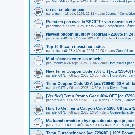
par
Marc256
» 09 janv. 2026, 16:41 » dans
Hors-Sujet ( par ex
on se remets un peu
par
timnon
» 18 déc. 2025, 21:12 » dans
Jeunes ( Compétition
Premiers pas avec la SP20TT : vos conseils et 
par
timnon
» 29 nov. 2025, 19:35 » dans
Compétitions Sénior 
Newest bitcoin multiply program - 2200% in 24
par
btcinvest0427
» 22 nov. 2025, 11:58 » dans
Hors-Sujet ( p
Top 10 Bitcoin investment sites
par
btcinvest0427
» 30 oct. 2025, 22:00 » dans
Compétitions 
Mini séances entre les matchs
par
Jefcolet
» 24 sept. 2025, 06:06 » dans
Hors-Sujet ( par ex
New Temu Coupon Code 70% Off [acu729640] F
par
allen0871
» 06 août 2025, 13:33 » dans
Hors-Sujet ( par e
Temu Coupon Code USA [acu729640] 30% off fo
par
allen0871
» 06 août 2025, 13:32 » dans
Divers Ping
[Verified] Temu Promo Code 40% OFF [acu72964
par
allen0871
» 06 août 2025, 13:28 » dans
Jeunes ( Compétit
How To Get Temu Coupon Code $100 Off [acu729
par
allen0871
» 06 août 2025, 13:24 » dans
Compétitions Séni
Ma transformation physique depuis que je joue
par
Gerard-dou
» 04 août 2025, 08:59 » dans
Hors-Sujet ( par
Temu Gutscheincode [acu729640] | 100€ Rabatt