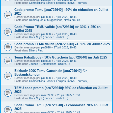
Posté dans
Compétitions Sénior ( Equipes, Indivs, Tournois )
Code promo Temu [acu729640] : 50% de réduction en Juillet
2025
Dernier message par
piu5898
«
27 juil. 2025, 10:45
Posté dans
Remarques et Suggestions, News du Site
Code Promo TEMU valide [acu729640] => 30% + 25€ en
Juillet 2025
Dernier message par
piu5898
«
27 juil. 2025, 10:43
Posté dans
Hors-Sujet ( par ex : Football....)
Code promo TEMU valide [acu729640] => 30% en Juillet 2025
Dernier message par
piu5898
«
27 juil. 2025, 10:43
Posté dans
Divers Ping
Temu Rabattcode - 50% Gutschein [acu729640] im Juli 2025
Dernier message par
piu5898
«
27 juil. 2025, 10:41
Posté dans
Jeunes ( Compétitions, Divers....)
Exklusiv 100€ Temu Gutschein [acu729640] für
Bestandskunden
Dernier message par
piu5898
«
27 juil. 2025, 10:40
Posté dans
Compétitions Sénior ( Equipes, Indivs, Tournois )
TEMU code promo [acu729640]: 96% de réduction en Juillet
2025
Dernier message par
rosee9836
«
26 juil. 2025, 10:50
Posté dans
Hors-Sujet ( par ex : Football....)
Code Promo Temu [acu729640] - Economisez 70% en Juillet
2025
Dernier message par
rosee9836
«
26 juil. 2025, 10:49