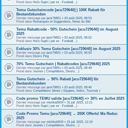
Posté dans
Hors-Sujet ( par ex : Football....)
Temu Gutscheincode [acu729640] | 100€ Rabatt für
Bestandskunden
Dernier message par
jack79851
«
03 août 2025, 08:53
Posté dans
Remarques et Suggestions, News du Site
Temu Rabattcode - 50% Gutschein [acu729640] im August
2025
Dernier message par
jack79851
«
03 août 2025, 08:52
Posté dans
Hors-Sujet ( par ex : Football....)
Exklusiv 30% Temu Gutschein [acu729640] im August 2025
Dernier message par
jack79851
«
03 août 2025, 08:50
Posté dans
Divers Ping
70% Temu Gutschein | Rabattcodes [acu729640] 2025
Dernier message par
jack79851
«
03 août 2025, 08:49
Posté dans
Jeunes ( Compétitions, Divers....)
Temu Gutschein → 90% Rabatt [acu729640] für
Bestandskunden
Dernier message par
jack79851
«
03 août 2025, 08:46
Posté dans
Compétitions Sénior ( Equipes, Indivs, Tournois )
Code promo TEMU valide [acu729640] => 30% en Juillet 2025
Dernier message par
mishka0934
«
31 juil. 2025, 12:21
Posté dans
Hors-Sujet ( par ex : Football....)
Code Promo Temu [acu729640] → 200€ Offerts! Ma Reduc
2025
Dernier message par
mishka0934
«
31 juil. 2025, 12:19
Posté dans
Jeunes ( Compétitions, Divers....)