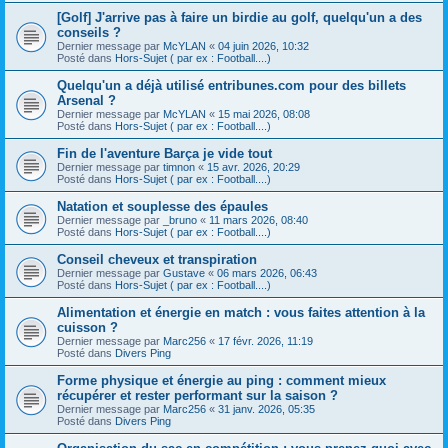
[Golf] J'arrive pas à faire un birdie au golf, quelqu'un a des
conseils ?
Dernier message par
McYLAN
«
04 juin 2026, 10:32
Posté dans
Hors-Sujet ( par ex : Football....)
Quelqu'un a déjà utilisé entribunes.com pour des billets
Arsenal ?
Dernier message par
McYLAN
«
15 mai 2026, 08:08
Posté dans
Hors-Sujet ( par ex : Football....)
Fin de l'aventure Barça je vide tout
Dernier message par
timnon
«
15 avr. 2026, 20:29
Posté dans
Hors-Sujet ( par ex : Football....)
Natation et souplesse des épaules
Dernier message par
_bruno
«
11 mars 2026, 08:40
Posté dans
Hors-Sujet ( par ex : Football....)
Conseil cheveux et transpiration
Dernier message par
Gustave
«
06 mars 2026, 06:43
Posté dans
Hors-Sujet ( par ex : Football....)
Alimentation et énergie en match : vous faites attention à la
cuisson ?
Dernier message par
Marc256
«
17 févr. 2026, 11:19
Posté dans
Divers Ping
Forme physique et énergie au ping : comment mieux
récupérer et rester performant sur la saison ?
Dernier message par
Marc256
«
31 janv. 2026, 05:35
Posté dans
Divers Ping