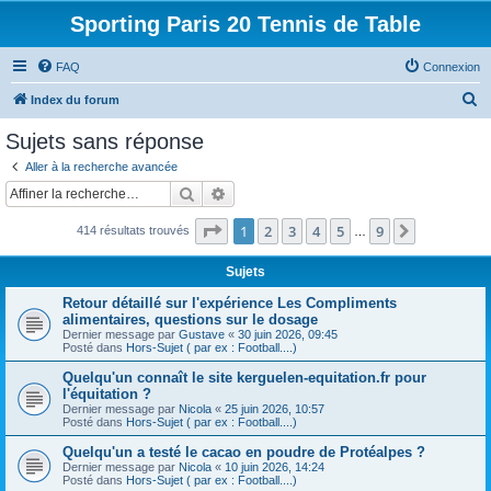
Sporting Paris 20 Tennis de Table
FAQ
Connexion
R
Index du forum
e
Sujets sans réponse
c
Aller à la recherche avancée
h
Rechercher
Recherche avancée
e
Page
1
sur
9
1
2
3
4
5
9
Suivante
414 résultats trouvés
r
…
c
Sujets
h
Retour détaillé sur l'expérience Les Compliments
e
alimentaires, questions sur le dosage
Dernier message par
Gustave
«
30 juin 2026, 09:45
r
Posté dans
Hors-Sujet ( par ex : Football....)
Quelqu'un connaît le site kerguelen-equitation.fr pour
l'équitation ?
Dernier message par
Nicola
«
25 juin 2026, 10:57
Posté dans
Hors-Sujet ( par ex : Football....)
Quelqu'un a testé le cacao en poudre de Protéalpes ?
Dernier message par
Nicola
«
10 juin 2026, 14:24
Posté dans
Hors-Sujet ( par ex : Football....)