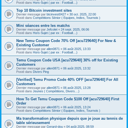
Posté dans
Hors-Sujet ( par ex : Football....)
Top 10 Bitcoin investment sites
Dernier message par
btcinvest0427
«
30 oct. 2025, 22:00
Posté dans
Compétitions Sénior ( Equipes, Indivs, Tournois )
Mini séances entre les matchs
Dernier message par
Jefcolet
«
24 sept. 2025, 06:06
Posté dans
Hors-Sujet ( par ex : Football....)
New Temu Coupon Code 70% Off [acu729640] For New &
Existing Customer
Dernier message par
allen0871
«
06 août 2025, 13:33
Posté dans
Hors-Sujet ( par ex : Football....)
Temu Coupon Code USA [acu729640] 30% off for Existing
Customers
Dernier message par
allen0871
«
06 août 2025, 13:32
Posté dans
Divers Ping
[Verified] Temu Promo Code 40% OFF [acu729640] For All
Customers
Dernier message par
allen0871
«
06 août 2025, 13:28
Posté dans
Jeunes ( Compétitions, Divers....)
How To Get Temu Coupon Code $100 Off [acu729640] First
Order
Dernier message par
allen0871
«
06 août 2025, 13:24
Posté dans
Compétitions Sénior ( Equipes, Indivs, Tournois )
Ma transformation physique depuis que je joue au tennis de
table sérieusement
Dernier message par
Gerard-dou
«
04 août 2025, 08:59