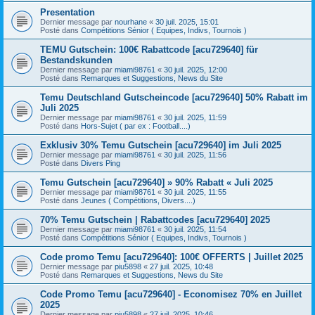
Presentation
Dernier message par
nourhane
«
30 juil. 2025, 15:01
Posté dans
Compétitions Sénior ( Equipes, Indivs, Tournois )
TEMU Gutschein: 100€ Rabattcode [acu729640] für
Bestandskunden
Dernier message par
miami98761
«
30 juil. 2025, 12:00
Posté dans
Remarques et Suggestions, News du Site
Temu Deutschland Gutscheincode [acu729640] 50% Rabatt im
Juli 2025
Dernier message par
miami98761
«
30 juil. 2025, 11:59
Posté dans
Hors-Sujet ( par ex : Football....)
Exklusiv 30% Temu Gutschein [acu729640] im Juli 2025
Dernier message par
miami98761
«
30 juil. 2025, 11:56
Posté dans
Divers Ping
Temu Gutschein [acu729640] » 90% Rabatt « Juli 2025
Dernier message par
miami98761
«
30 juil. 2025, 11:55
Posté dans
Jeunes ( Compétitions, Divers....)
70% Temu Gutschein | Rabattcodes [acu729640] 2025
Dernier message par
miami98761
«
30 juil. 2025, 11:54
Posté dans
Compétitions Sénior ( Equipes, Indivs, Tournois )
Code promo Temu [acu729640]: 100€ OFFERTS | Juillet 2025
Dernier message par
piu5898
«
27 juil. 2025, 10:48
Posté dans
Remarques et Suggestions, News du Site
Code Promo Temu [acu729640] - Economisez 70% en Juillet
2025
Dernier message par
piu5898
«
27 juil. 2025, 10:46