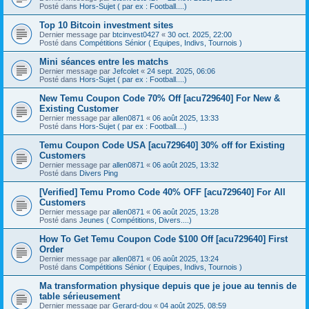
Posté dans
Hors-Sujet ( par ex : Football....)
Top 10 Bitcoin investment sites
Dernier message par
btcinvest0427
«
30 oct. 2025, 22:00
Posté dans
Compétitions Sénior ( Equipes, Indivs, Tournois )
Mini séances entre les matchs
Dernier message par
Jefcolet
«
24 sept. 2025, 06:06
Posté dans
Hors-Sujet ( par ex : Football....)
New Temu Coupon Code 70% Off [acu729640] For New &
Existing Customer
Dernier message par
allen0871
«
06 août 2025, 13:33
Posté dans
Hors-Sujet ( par ex : Football....)
Temu Coupon Code USA [acu729640] 30% off for Existing
Customers
Dernier message par
allen0871
«
06 août 2025, 13:32
Posté dans
Divers Ping
[Verified] Temu Promo Code 40% OFF [acu729640] For All
Customers
Dernier message par
allen0871
«
06 août 2025, 13:28
Posté dans
Jeunes ( Compétitions, Divers....)
How To Get Temu Coupon Code $100 Off [acu729640] First
Order
Dernier message par
allen0871
«
06 août 2025, 13:24
Posté dans
Compétitions Sénior ( Equipes, Indivs, Tournois )
Ma transformation physique depuis que je joue au tennis de
table sérieusement
Dernier message par
Gerard-dou
«
04 août 2025, 08:59