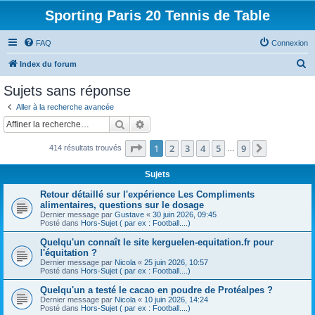
Sporting Paris 20 Tennis de Table
FAQ
Connexion
R
Index du forum
e
Sujets sans réponse
c
Aller à la recherche avancée
h
Rechercher
Recherche avancée
e
Page
1
sur
9
1
2
3
4
5
9
Suivante
414 résultats trouvés
r
…
c
Sujets
h
Retour détaillé sur l'expérience Les Compliments
e
alimentaires, questions sur le dosage
Dernier message par
Gustave
«
30 juin 2026, 09:45
r
Posté dans
Hors-Sujet ( par ex : Football....)
Quelqu'un connaît le site kerguelen-equitation.fr pour
l'équitation ?
Dernier message par
Nicola
«
25 juin 2026, 10:57
Posté dans
Hors-Sujet ( par ex : Football....)
Quelqu'un a testé le cacao en poudre de Protéalpes ?
Dernier message par
Nicola
«
10 juin 2026, 14:24
Posté dans
Hors-Sujet ( par ex : Football....)