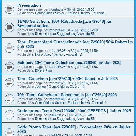
Presentation
Dernier message par
nourhane
«
30 juil. 2025, 15:01
Posté dans
Compétitions Sénior ( Equipes, Indivs, Tournois )
TEMU Gutschein: 100€ Rabattcode [acu729640] für
Bestandskunden
Dernier message par
miami98761
«
30 juil. 2025, 12:00
Posté dans
Remarques et Suggestions, News du Site
Temu Deutschland Gutscheincode [acu729640] 50% Rabatt im
Juli 2025
Dernier message par
miami98761
«
30 juil. 2025, 11:59
Posté dans
Hors-Sujet ( par ex : Football....)
Exklusiv 30% Temu Gutschein [acu729640] im Juli 2025
Dernier message par
miami98761
«
30 juil. 2025, 11:56
Posté dans
Divers Ping
Temu Gutschein [acu729640] » 90% Rabatt « Juli 2025
Dernier message par
miami98761
«
30 juil. 2025, 11:55
Posté dans
Jeunes ( Compétitions, Divers....)
70% Temu Gutschein | Rabattcodes [acu729640] 2025
Dernier message par
miami98761
«
30 juil. 2025, 11:54
Posté dans
Compétitions Sénior ( Equipes, Indivs, Tournois )
Code promo Temu [acu729640]: 100€ OFFERTS | Juillet 2025
Dernier message par
piu5898
«
27 juil. 2025, 10:48
Posté dans
Remarques et Suggestions, News du Site
Code Promo Temu [acu729640] - Economisez 70% en Juillet
2025
Dernier message par
piu5898
«
27 juil. 2025, 10:46