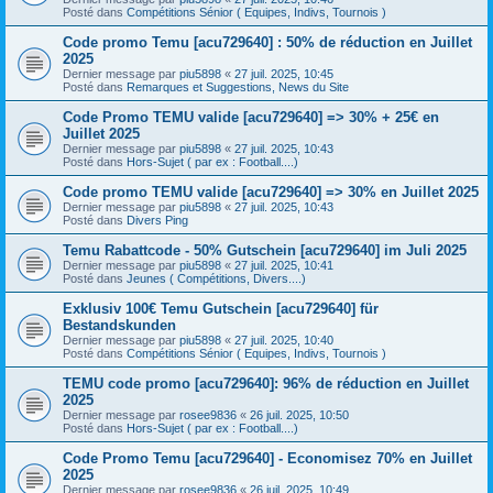
Posté dans
Compétitions Sénior ( Equipes, Indivs, Tournois )
Code promo Temu [acu729640] : 50% de réduction en Juillet
2025
Dernier message par
piu5898
«
27 juil. 2025, 10:45
Posté dans
Remarques et Suggestions, News du Site
Code Promo TEMU valide [acu729640] => 30% + 25€ en
Juillet 2025
Dernier message par
piu5898
«
27 juil. 2025, 10:43
Posté dans
Hors-Sujet ( par ex : Football....)
Code promo TEMU valide [acu729640] => 30% en Juillet 2025
Dernier message par
piu5898
«
27 juil. 2025, 10:43
Posté dans
Divers Ping
Temu Rabattcode - 50% Gutschein [acu729640] im Juli 2025
Dernier message par
piu5898
«
27 juil. 2025, 10:41
Posté dans
Jeunes ( Compétitions, Divers....)
Exklusiv 100€ Temu Gutschein [acu729640] für
Bestandskunden
Dernier message par
piu5898
«
27 juil. 2025, 10:40
Posté dans
Compétitions Sénior ( Equipes, Indivs, Tournois )
TEMU code promo [acu729640]: 96% de réduction en Juillet
2025
Dernier message par
rosee9836
«
26 juil. 2025, 10:50
Posté dans
Hors-Sujet ( par ex : Football....)
Code Promo Temu [acu729640] - Economisez 70% en Juillet
2025
Dernier message par
rosee9836
«
26 juil. 2025, 10:49