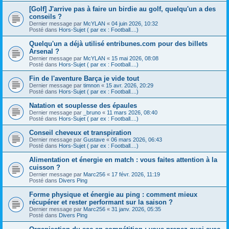
[Golf] J'arrive pas à faire un birdie au golf, quelqu'un a des
conseils ?
Dernier message par
McYLAN
«
04 juin 2026, 10:32
Posté dans
Hors-Sujet ( par ex : Football....)
Quelqu'un a déjà utilisé entribunes.com pour des billets
Arsenal ?
Dernier message par
McYLAN
«
15 mai 2026, 08:08
Posté dans
Hors-Sujet ( par ex : Football....)
Fin de l'aventure Barça je vide tout
Dernier message par
timnon
«
15 avr. 2026, 20:29
Posté dans
Hors-Sujet ( par ex : Football....)
Natation et souplesse des épaules
Dernier message par
_bruno
«
11 mars 2026, 08:40
Posté dans
Hors-Sujet ( par ex : Football....)
Conseil cheveux et transpiration
Dernier message par
Gustave
«
06 mars 2026, 06:43
Posté dans
Hors-Sujet ( par ex : Football....)
Alimentation et énergie en match : vous faites attention à la
cuisson ?
Dernier message par
Marc256
«
17 févr. 2026, 11:19
Posté dans
Divers Ping
Forme physique et énergie au ping : comment mieux
récupérer et rester performant sur la saison ?
Dernier message par
Marc256
«
31 janv. 2026, 05:35
Posté dans
Divers Ping