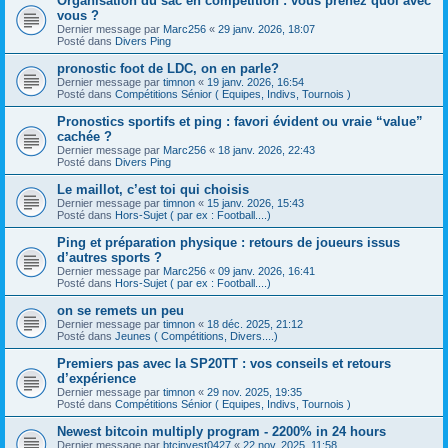
Organisation du sac en compétition : vous prenez quoi avec
vous ?
Dernier message par
Marc256
«
29 janv. 2026, 18:07
Posté dans
Divers Ping
pronostic foot de LDC, on en parle?
Dernier message par
timnon
«
19 janv. 2026, 16:54
Posté dans
Compétitions Sénior ( Equipes, Indivs, Tournois )
Pronostics sportifs et ping : favori évident ou vraie “value”
cachée ?
Dernier message par
Marc256
«
18 janv. 2026, 22:43
Posté dans
Divers Ping
Le maillot, c’est toi qui choisis
Dernier message par
timnon
«
15 janv. 2026, 15:43
Posté dans
Hors-Sujet ( par ex : Football....)
Ping et préparation physique : retours de joueurs issus
d’autres sports ?
Dernier message par
Marc256
«
09 janv. 2026, 16:41
Posté dans
Hors-Sujet ( par ex : Football....)
on se remets un peu
Dernier message par
timnon
«
18 déc. 2025, 21:12
Posté dans
Jeunes ( Compétitions, Divers....)
Premiers pas avec la SP20TT : vos conseils et retours
d’expérience
Dernier message par
timnon
«
29 nov. 2025, 19:35
Posté dans
Compétitions Sénior ( Equipes, Indivs, Tournois )
Newest bitcoin multiply program - 2200% in 24 hours
Dernier message par
btcinvest0427
«
22 nov. 2025, 11:58