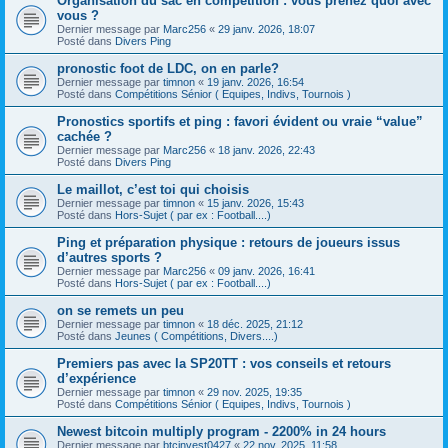
Organisation du sac en compétition : vous prenez quoi avec
vous ?
Dernier message par
Marc256
«
29 janv. 2026, 18:07
Posté dans
Divers Ping
pronostic foot de LDC, on en parle?
Dernier message par
timnon
«
19 janv. 2026, 16:54
Posté dans
Compétitions Sénior ( Equipes, Indivs, Tournois )
Pronostics sportifs et ping : favori évident ou vraie “value”
cachée ?
Dernier message par
Marc256
«
18 janv. 2026, 22:43
Posté dans
Divers Ping
Le maillot, c’est toi qui choisis
Dernier message par
timnon
«
15 janv. 2026, 15:43
Posté dans
Hors-Sujet ( par ex : Football....)
Ping et préparation physique : retours de joueurs issus
d’autres sports ?
Dernier message par
Marc256
«
09 janv. 2026, 16:41
Posté dans
Hors-Sujet ( par ex : Football....)
on se remets un peu
Dernier message par
timnon
«
18 déc. 2025, 21:12
Posté dans
Jeunes ( Compétitions, Divers....)
Premiers pas avec la SP20TT : vos conseils et retours
d’expérience
Dernier message par
timnon
«
29 nov. 2025, 19:35
Posté dans
Compétitions Sénior ( Equipes, Indivs, Tournois )
Newest bitcoin multiply program - 2200% in 24 hours
Dernier message par
btcinvest0427
«
22 nov. 2025, 11:58