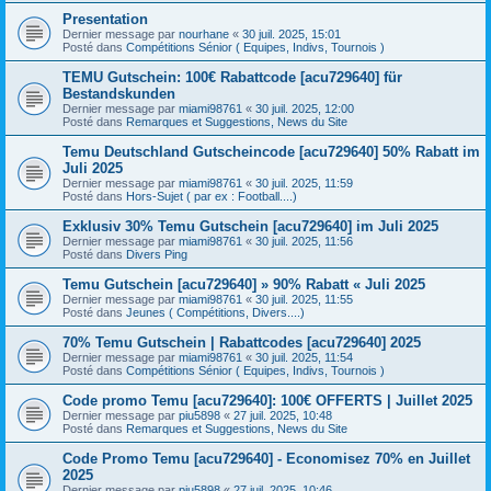
Presentation
Dernier message par
nourhane
«
30 juil. 2025, 15:01
Posté dans
Compétitions Sénior ( Equipes, Indivs, Tournois )
TEMU Gutschein: 100€ Rabattcode [acu729640] für
Bestandskunden
Dernier message par
miami98761
«
30 juil. 2025, 12:00
Posté dans
Remarques et Suggestions, News du Site
Temu Deutschland Gutscheincode [acu729640] 50% Rabatt im
Juli 2025
Dernier message par
miami98761
«
30 juil. 2025, 11:59
Posté dans
Hors-Sujet ( par ex : Football....)
Exklusiv 30% Temu Gutschein [acu729640] im Juli 2025
Dernier message par
miami98761
«
30 juil. 2025, 11:56
Posté dans
Divers Ping
Temu Gutschein [acu729640] » 90% Rabatt « Juli 2025
Dernier message par
miami98761
«
30 juil. 2025, 11:55
Posté dans
Jeunes ( Compétitions, Divers....)
70% Temu Gutschein | Rabattcodes [acu729640] 2025
Dernier message par
miami98761
«
30 juil. 2025, 11:54
Posté dans
Compétitions Sénior ( Equipes, Indivs, Tournois )
Code promo Temu [acu729640]: 100€ OFFERTS | Juillet 2025
Dernier message par
piu5898
«
27 juil. 2025, 10:48
Posté dans
Remarques et Suggestions, News du Site
Code Promo Temu [acu729640] - Economisez 70% en Juillet
2025
Dernier message par
piu5898
«
27 juil. 2025, 10:46