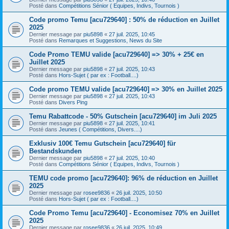
Posté dans
Compétitions Sénior ( Equipes, Indivs, Tournois )
Code promo Temu [acu729640] : 50% de réduction en Juillet
2025
Dernier message par
piu5898
«
27 juil. 2025, 10:45
Posté dans
Remarques et Suggestions, News du Site
Code Promo TEMU valide [acu729640] => 30% + 25€ en
Juillet 2025
Dernier message par
piu5898
«
27 juil. 2025, 10:43
Posté dans
Hors-Sujet ( par ex : Football....)
Code promo TEMU valide [acu729640] => 30% en Juillet 2025
Dernier message par
piu5898
«
27 juil. 2025, 10:43
Posté dans
Divers Ping
Temu Rabattcode - 50% Gutschein [acu729640] im Juli 2025
Dernier message par
piu5898
«
27 juil. 2025, 10:41
Posté dans
Jeunes ( Compétitions, Divers....)
Exklusiv 100€ Temu Gutschein [acu729640] für
Bestandskunden
Dernier message par
piu5898
«
27 juil. 2025, 10:40
Posté dans
Compétitions Sénior ( Equipes, Indivs, Tournois )
TEMU code promo [acu729640]: 96% de réduction en Juillet
2025
Dernier message par
rosee9836
«
26 juil. 2025, 10:50
Posté dans
Hors-Sujet ( par ex : Football....)
Code Promo Temu [acu729640] - Economisez 70% en Juillet
2025
Dernier message par
rosee9836
«
26 juil. 2025, 10:49