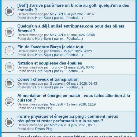
[Golf] J'arrive pas à faire un birdie au golf, quelqu'un a des
conseils ?
Dernier message par
McYLAN
«
04 juin 2026, 10:32
Posté dans
Hors-Sujet ( par ex : Football....)
Quelqu'un a déjà utilisé entribunes.com pour des billets
Arsenal ?
Dernier message par
McYLAN
«
15 mai 2026, 08:08
Posté dans
Hors-Sujet ( par ex : Football....)
Fin de l'aventure Barça je vide tout
Dernier message par
timnon
«
15 avr. 2026, 20:29
Posté dans
Hors-Sujet ( par ex : Football....)
Natation et souplesse des épaules
Dernier message par
_bruno
«
11 mars 2026, 08:40
Posté dans
Hors-Sujet ( par ex : Football....)
Conseil cheveux et transpiration
Dernier message par
Gustave
«
06 mars 2026, 06:43
Posté dans
Hors-Sujet ( par ex : Football....)
Alimentation et énergie en match : vous faites attention à la
cuisson ?
Dernier message par
Marc256
«
17 févr. 2026, 11:19
Posté dans
Divers Ping
Forme physique et énergie au ping : comment mieux
récupérer et rester performant sur la saison ?
Dernier message par
Marc256
«
31 janv. 2026, 05:35
Posté dans
Divers Ping