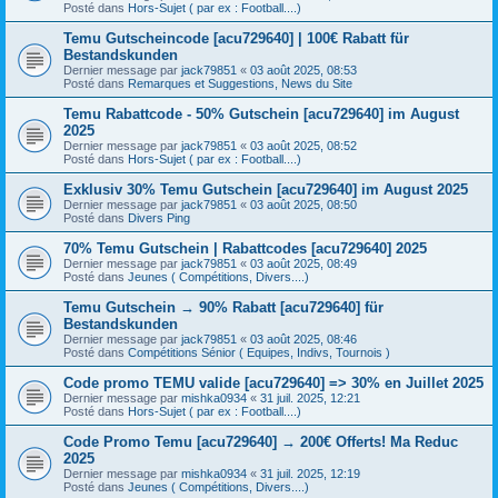
Posté dans
Hors-Sujet ( par ex : Football....)
Temu Gutscheincode [acu729640] | 100€ Rabatt für
Bestandskunden
Dernier message par
jack79851
«
03 août 2025, 08:53
Posté dans
Remarques et Suggestions, News du Site
Temu Rabattcode - 50% Gutschein [acu729640] im August
2025
Dernier message par
jack79851
«
03 août 2025, 08:52
Posté dans
Hors-Sujet ( par ex : Football....)
Exklusiv 30% Temu Gutschein [acu729640] im August 2025
Dernier message par
jack79851
«
03 août 2025, 08:50
Posté dans
Divers Ping
70% Temu Gutschein | Rabattcodes [acu729640] 2025
Dernier message par
jack79851
«
03 août 2025, 08:49
Posté dans
Jeunes ( Compétitions, Divers....)
Temu Gutschein → 90% Rabatt [acu729640] für
Bestandskunden
Dernier message par
jack79851
«
03 août 2025, 08:46
Posté dans
Compétitions Sénior ( Equipes, Indivs, Tournois )
Code promo TEMU valide [acu729640] => 30% en Juillet 2025
Dernier message par
mishka0934
«
31 juil. 2025, 12:21
Posté dans
Hors-Sujet ( par ex : Football....)
Code Promo Temu [acu729640] → 200€ Offerts! Ma Reduc
2025
Dernier message par
mishka0934
«
31 juil. 2025, 12:19
Posté dans
Jeunes ( Compétitions, Divers....)