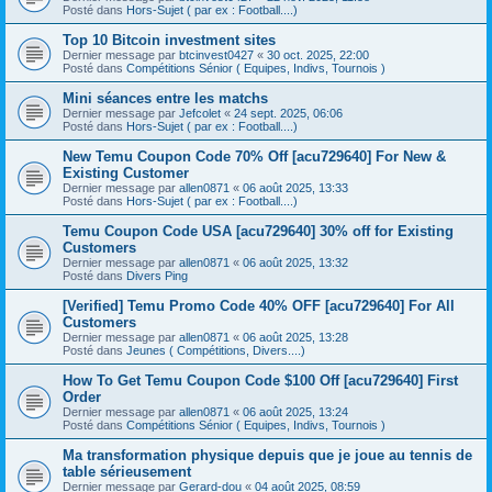
Posté dans
Hors-Sujet ( par ex : Football....)
Top 10 Bitcoin investment sites
Dernier message par
btcinvest0427
«
30 oct. 2025, 22:00
Posté dans
Compétitions Sénior ( Equipes, Indivs, Tournois )
Mini séances entre les matchs
Dernier message par
Jefcolet
«
24 sept. 2025, 06:06
Posté dans
Hors-Sujet ( par ex : Football....)
New Temu Coupon Code 70% Off [acu729640] For New &
Existing Customer
Dernier message par
allen0871
«
06 août 2025, 13:33
Posté dans
Hors-Sujet ( par ex : Football....)
Temu Coupon Code USA [acu729640] 30% off for Existing
Customers
Dernier message par
allen0871
«
06 août 2025, 13:32
Posté dans
Divers Ping
[Verified] Temu Promo Code 40% OFF [acu729640] For All
Customers
Dernier message par
allen0871
«
06 août 2025, 13:28
Posté dans
Jeunes ( Compétitions, Divers....)
How To Get Temu Coupon Code $100 Off [acu729640] First
Order
Dernier message par
allen0871
«
06 août 2025, 13:24
Posté dans
Compétitions Sénior ( Equipes, Indivs, Tournois )
Ma transformation physique depuis que je joue au tennis de
table sérieusement
Dernier message par
Gerard-dou
«
04 août 2025, 08:59