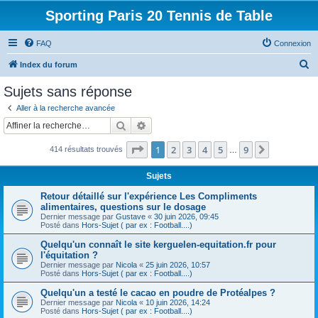
Sporting Paris 20 Tennis de Table
FAQ
Connexion
R
Index du forum
e
Sujets sans réponse
c
Aller à la recherche avancée
h
Rechercher
Recherche avancée
e
Page
1
sur
9
1
2
3
4
5
9
Suivante
414 résultats trouvés
r
…
c
Sujets
h
Retour détaillé sur l'expérience Les Compliments
e
alimentaires, questions sur le dosage
Dernier message par
Gustave
«
30 juin 2026, 09:45
r
Posté dans
Hors-Sujet ( par ex : Football....)
Quelqu'un connaît le site kerguelen-equitation.fr pour
l'équitation ?
Dernier message par
Nicola
«
25 juin 2026, 10:57
Posté dans
Hors-Sujet ( par ex : Football....)
Quelqu'un a testé le cacao en poudre de Protéalpes ?
Dernier message par
Nicola
«
10 juin 2026, 14:24
Posté dans
Hors-Sujet ( par ex : Football....)