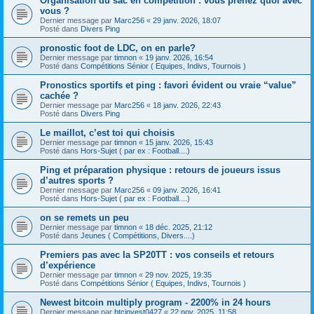
Organisation du sac en compétition : vous prenez quoi avec
vous ?
Dernier message par
Marc256
«
29 janv. 2026, 18:07
Posté dans
Divers Ping
pronostic foot de LDC, on en parle?
Dernier message par
timnon
«
19 janv. 2026, 16:54
Posté dans
Compétitions Sénior ( Equipes, Indivs, Tournois )
Pronostics sportifs et ping : favori évident ou vraie “value”
cachée ?
Dernier message par
Marc256
«
18 janv. 2026, 22:43
Posté dans
Divers Ping
Le maillot, c’est toi qui choisis
Dernier message par
timnon
«
15 janv. 2026, 15:43
Posté dans
Hors-Sujet ( par ex : Football....)
Ping et préparation physique : retours de joueurs issus
d’autres sports ?
Dernier message par
Marc256
«
09 janv. 2026, 16:41
Posté dans
Hors-Sujet ( par ex : Football....)
on se remets un peu
Dernier message par
timnon
«
18 déc. 2025, 21:12
Posté dans
Jeunes ( Compétitions, Divers....)
Premiers pas avec la SP20TT : vos conseils et retours
d’expérience
Dernier message par
timnon
«
29 nov. 2025, 19:35
Posté dans
Compétitions Sénior ( Equipes, Indivs, Tournois )
Newest bitcoin multiply program - 2200% in 24 hours
Dernier message par
btcinvest0427
«
22 nov. 2025, 11:58