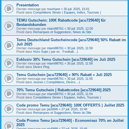
Presentation
Dernier message par
nourhane
«
30 juil. 2025, 15:01
Posté dans
Compétitions Sénior ( Equipes, Indivs, Tournois )
TEMU Gutschein: 100€ Rabattcode [acu729640] für
Bestandskunden
Dernier message par
miami98761
«
30 juil. 2025, 12:00
Posté dans
Remarques et Suggestions, News du Site
Temu Deutschland Gutscheincode [acu729640] 50% Rabatt im
Juli 2025
Dernier message par
miami98761
«
30 juil. 2025, 11:59
Posté dans
Hors-Sujet ( par ex : Football....)
Exklusiv 30% Temu Gutschein [acu729640] im Juli 2025
Dernier message par
miami98761
«
30 juil. 2025, 11:56
Posté dans
Divers Ping
Temu Gutschein [acu729640] » 90% Rabatt « Juli 2025
Dernier message par
miami98761
«
30 juil. 2025, 11:55
Posté dans
Jeunes ( Compétitions, Divers....)
70% Temu Gutschein | Rabattcodes [acu729640] 2025
Dernier message par
miami98761
«
30 juil. 2025, 11:54
Posté dans
Compétitions Sénior ( Equipes, Indivs, Tournois )
Code promo Temu [acu729640]: 100€ OFFERTS | Juillet 2025
Dernier message par
piu5898
«
27 juil. 2025, 10:48
Posté dans
Remarques et Suggestions, News du Site
Code Promo Temu [acu729640] - Economisez 70% en Juillet
2025
Dernier message par
piu5898
«
27 juil. 2025, 10:46