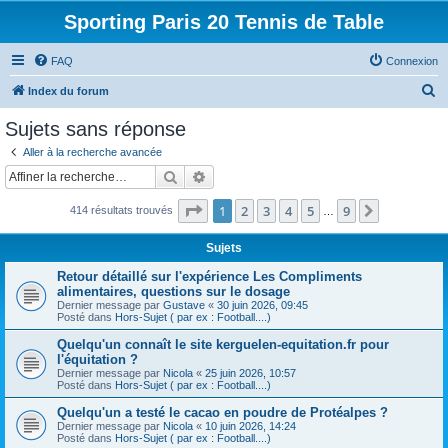
Sporting Paris 20 Tennis de Table
FAQ
Connexion
R
Index du forum
e
Sujets sans réponse
c
Aller à la recherche avancée
h
Rechercher
Recherche avancée
e
Page
1
sur
9
1
2
3
4
5
9
Suivante
414 résultats trouvés
r
…
c
Sujets
h
Retour détaillé sur l'expérience Les Compliments
e
alimentaires, questions sur le dosage
Dernier message par
Gustave
«
30 juin 2026, 09:45
r
Posté dans
Hors-Sujet ( par ex : Football....)
Quelqu'un connaît le site kerguelen-equitation.fr pour
l'équitation ?
Dernier message par
Nicola
«
25 juin 2026, 10:57
Posté dans
Hors-Sujet ( par ex : Football....)
Quelqu'un a testé le cacao en poudre de Protéalpes ?
Dernier message par
Nicola
«
10 juin 2026, 14:24
Posté dans
Hors-Sujet ( par ex : Football....)