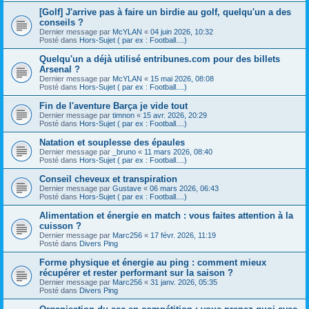
[Golf] J'arrive pas à faire un birdie au golf, quelqu'un a des
conseils ?
Dernier message par
McYLAN
«
04 juin 2026, 10:32
Posté dans
Hors-Sujet ( par ex : Football....)
Quelqu'un a déjà utilisé entribunes.com pour des billets
Arsenal ?
Dernier message par
McYLAN
«
15 mai 2026, 08:08
Posté dans
Hors-Sujet ( par ex : Football....)
Fin de l'aventure Barça je vide tout
Dernier message par
timnon
«
15 avr. 2026, 20:29
Posté dans
Hors-Sujet ( par ex : Football....)
Natation et souplesse des épaules
Dernier message par
_bruno
«
11 mars 2026, 08:40
Posté dans
Hors-Sujet ( par ex : Football....)
Conseil cheveux et transpiration
Dernier message par
Gustave
«
06 mars 2026, 06:43
Posté dans
Hors-Sujet ( par ex : Football....)
Alimentation et énergie en match : vous faites attention à la
cuisson ?
Dernier message par
Marc256
«
17 févr. 2026, 11:19
Posté dans
Divers Ping
Forme physique et énergie au ping : comment mieux
récupérer et rester performant sur la saison ?
Dernier message par
Marc256
«
31 janv. 2026, 05:35
Posté dans
Divers Ping