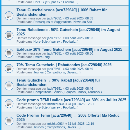
Posté dans
Hors-Sujet ( par ex : Football....)
Temu Gutscheincode [acu729640] | 100€ Rabatt für
Bestandskunden
Dernier message par
jack79851
«
03 août 2025, 08:53
Posté dans
Remarques et Suggestions, News du Site
Temu Rabattcode - 50% Gutschein [acu729640] im August
2025
Dernier message par
jack79851
«
03 août 2025, 08:52
Posté dans
Hors-Sujet ( par ex : Football....)
Exklusiv 30% Temu Gutschein [acu729640] im August 2025
Dernier message par
jack79851
«
03 août 2025, 08:50
Posté dans
Divers Ping
70% Temu Gutschein | Rabattcodes [acu729640] 2025
Dernier message par
jack79851
«
03 août 2025, 08:49
Posté dans
Jeunes ( Compétitions, Divers....)
Temu Gutschein → 90% Rabatt [acu729640] für
Bestandskunden
Dernier message par
jack79851
«
03 août 2025, 08:46
Posté dans
Compétitions Sénior ( Equipes, Indivs, Tournois )
Code promo TEMU valide [acu729640] => 30% en Juillet 2025
Dernier message par
mishka0934
«
31 juil. 2025, 12:21
Posté dans
Hors-Sujet ( par ex : Football....)
Code Promo Temu [acu729640] → 200€ Offerts! Ma Reduc
2025
Dernier message par
mishka0934
«
31 juil. 2025, 12:19
Posté dans
Jeunes ( Compétitions, Divers....)