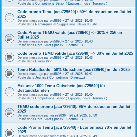
Posté dans
Compétitions Sénior ( Equipes, Indivs, Tournois )
Code promo Temu [acu729640] : 50% de réduction en Juillet
2025
Dernier message par
piu5898
«
27 juil. 2025, 10:45
Posté dans
Remarques et Suggestions, News du Site
Code Promo TEMU valide [acu729640] => 30% + 25€ en
Juillet 2025
Dernier message par
piu5898
«
27 juil. 2025, 10:43
Posté dans
Hors-Sujet ( par ex : Football....)
Code promo TEMU valide [acu729640] => 30% en Juillet 2025
Dernier message par
piu5898
«
27 juil. 2025, 10:43
Posté dans
Divers Ping
Temu Rabattcode - 50% Gutschein [acu729640] im Juli 2025
Dernier message par
piu5898
«
27 juil. 2025, 10:41
Posté dans
Jeunes ( Compétitions, Divers....)
Exklusiv 100€ Temu Gutschein [acu729640] für
Bestandskunden
Dernier message par
piu5898
«
27 juil. 2025, 10:40
Posté dans
Compétitions Sénior ( Equipes, Indivs, Tournois )
TEMU code promo [acu729640]: 96% de réduction en Juillet
2025
Dernier message par
rosee9836
«
26 juil. 2025, 10:50
Posté dans
Hors-Sujet ( par ex : Football....)
Code Promo Temu [acu729640] - Economisez 70% en Juillet
2025
Dernier message par
rosee9836
«
26 juil. 2025, 10:49