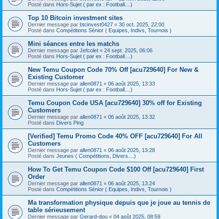
Posté dans
Hors-Sujet ( par ex : Football....)
Top 10 Bitcoin investment sites
Dernier message par
btcinvest0427
«
30 oct. 2025, 22:00
Posté dans
Compétitions Sénior ( Equipes, Indivs, Tournois )
Mini séances entre les matchs
Dernier message par
Jefcolet
«
24 sept. 2025, 06:06
Posté dans
Hors-Sujet ( par ex : Football....)
New Temu Coupon Code 70% Off [acu729640] For New &
Existing Customer
Dernier message par
allen0871
«
06 août 2025, 13:33
Posté dans
Hors-Sujet ( par ex : Football....)
Temu Coupon Code USA [acu729640] 30% off for Existing
Customers
Dernier message par
allen0871
«
06 août 2025, 13:32
Posté dans
Divers Ping
[Verified] Temu Promo Code 40% OFF [acu729640] For All
Customers
Dernier message par
allen0871
«
06 août 2025, 13:28
Posté dans
Jeunes ( Compétitions, Divers....)
How To Get Temu Coupon Code $100 Off [acu729640] First
Order
Dernier message par
allen0871
«
06 août 2025, 13:24
Posté dans
Compétitions Sénior ( Equipes, Indivs, Tournois )
Ma transformation physique depuis que je joue au tennis de
table sérieusement
Dernier message par
Gerard-dou
«
04 août 2025, 08:59