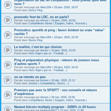
Organisation du sac en compétition : vous prenez quoi avec
vous ?
Dernier message par
Marc256
«
29 janv. 2026, 18:07
Posté dans
Divers Ping
pronostic foot de LDC, on en parle?
Dernier message par
timnon
«
19 janv. 2026, 16:54
Posté dans
Compétitions Sénior ( Equipes, Indivs, Tournois )
Pronostics sportifs et ping : favori évident ou vraie “value”
cachée ?
Dernier message par
Marc256
«
18 janv. 2026, 22:43
Posté dans
Divers Ping
Le maillot, c’est toi qui choisis
Dernier message par
timnon
«
15 janv. 2026, 15:43
Posté dans
Hors-Sujet ( par ex : Football....)
Ping et préparation physique : retours de joueurs issus
d’autres sports ?
Dernier message par
Marc256
«
09 janv. 2026, 16:41
Posté dans
Hors-Sujet ( par ex : Football....)
on se remets un peu
Dernier message par
timnon
«
18 déc. 2025, 21:12
Posté dans
Jeunes ( Compétitions, Divers....)
Premiers pas avec la SP20TT : vos conseils et retours
d’expérience
Dernier message par
timnon
«
29 nov. 2025, 19:35
Posté dans
Compétitions Sénior ( Equipes, Indivs, Tournois )
Newest bitcoin multiply program - 2200% in 24 hours
Dernier message par
btcinvest0427
«
22 nov. 2025, 11:58