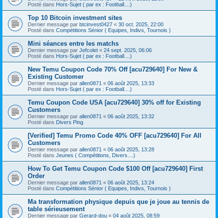
Posté dans
Hors-Sujet ( par ex : Football....)
Top 10 Bitcoin investment sites
Dernier message par
btcinvest0427
«
30 oct. 2025, 22:00
Posté dans
Compétitions Sénior ( Equipes, Indivs, Tournois )
Mini séances entre les matchs
Dernier message par
Jefcolet
«
24 sept. 2025, 06:06
Posté dans
Hors-Sujet ( par ex : Football....)
New Temu Coupon Code 70% Off [acu729640] For New &
Existing Customer
Dernier message par
allen0871
«
06 août 2025, 13:33
Posté dans
Hors-Sujet ( par ex : Football....)
Temu Coupon Code USA [acu729640] 30% off for Existing
Customers
Dernier message par
allen0871
«
06 août 2025, 13:32
Posté dans
Divers Ping
[Verified] Temu Promo Code 40% OFF [acu729640] For All
Customers
Dernier message par
allen0871
«
06 août 2025, 13:28
Posté dans
Jeunes ( Compétitions, Divers....)
How To Get Temu Coupon Code $100 Off [acu729640] First
Order
Dernier message par
allen0871
«
06 août 2025, 13:24
Posté dans
Compétitions Sénior ( Equipes, Indivs, Tournois )
Ma transformation physique depuis que je joue au tennis de
table sérieusement
Dernier message par
Gerard-dou
«
04 août 2025, 08:59