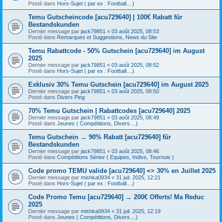
Posté dans
Hors-Sujet ( par ex : Football....)
Temu Gutscheincode [acu729640] | 100€ Rabatt für
Bestandskunden
Dernier message par
jack79851
«
03 août 2025, 08:53
Posté dans
Remarques et Suggestions, News du Site
Temu Rabattcode - 50% Gutschein [acu729640] im August
2025
Dernier message par
jack79851
«
03 août 2025, 08:52
Posté dans
Hors-Sujet ( par ex : Football....)
Exklusiv 30% Temu Gutschein [acu729640] im August 2025
Dernier message par
jack79851
«
03 août 2025, 08:50
Posté dans
Divers Ping
70% Temu Gutschein | Rabattcodes [acu729640] 2025
Dernier message par
jack79851
«
03 août 2025, 08:49
Posté dans
Jeunes ( Compétitions, Divers....)
Temu Gutschein → 90% Rabatt [acu729640] für
Bestandskunden
Dernier message par
jack79851
«
03 août 2025, 08:46
Posté dans
Compétitions Sénior ( Equipes, Indivs, Tournois )
Code promo TEMU valide [acu729640] => 30% en Juillet 2025
Dernier message par
mishka0934
«
31 juil. 2025, 12:21
Posté dans
Hors-Sujet ( par ex : Football....)
Code Promo Temu [acu729640] → 200€ Offerts! Ma Reduc
2025
Dernier message par
mishka0934
«
31 juil. 2025, 12:19
Posté dans
Jeunes ( Compétitions, Divers....)