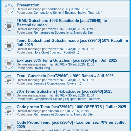
Presentation
Dernier message par
nourhane
«
30 juil. 2025, 15:01
Posté dans
Compétitions Sénior ( Equipes, Indivs, Tournois )
TEMU Gutschein: 100€ Rabattcode [acu729640] für
Bestandskunden
Dernier message par
miami98761
«
30 juil. 2025, 12:00
Posté dans
Remarques et Suggestions, News du Site
Temu Deutschland Gutscheincode [acu729640] 50% Rabatt im
Juli 2025
Dernier message par
miami98761
«
30 juil. 2025, 11:59
Posté dans
Hors-Sujet ( par ex : Football....)
Exklusiv 30% Temu Gutschein [acu729640] im Juli 2025
Dernier message par
miami98761
«
30 juil. 2025, 11:56
Posté dans
Divers Ping
Temu Gutschein [acu729640] » 90% Rabatt « Juli 2025
Dernier message par
miami98761
«
30 juil. 2025, 11:55
Posté dans
Jeunes ( Compétitions, Divers....)
70% Temu Gutschein | Rabattcodes [acu729640] 2025
Dernier message par
miami98761
«
30 juil. 2025, 11:54
Posté dans
Compétitions Sénior ( Equipes, Indivs, Tournois )
Code promo Temu [acu729640]: 100€ OFFERTS | Juillet 2025
Dernier message par
piu5898
«
27 juil. 2025, 10:48
Posté dans
Remarques et Suggestions, News du Site
Code Promo Temu [acu729640] - Economisez 70% en Juillet
2025
Dernier message par
piu5898
«
27 juil. 2025, 10:46