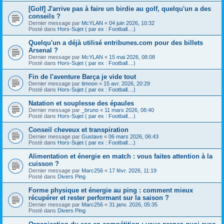
[Golf] J'arrive pas à faire un birdie au golf, quelqu'un a des
conseils ?
Dernier message par
McYLAN
«
04 juin 2026, 10:32
Posté dans
Hors-Sujet ( par ex : Football....)
Quelqu'un a déjà utilisé entribunes.com pour des billets
Arsenal ?
Dernier message par
McYLAN
«
15 mai 2026, 08:08
Posté dans
Hors-Sujet ( par ex : Football....)
Fin de l'aventure Barça je vide tout
Dernier message par
timnon
«
15 avr. 2026, 20:29
Posté dans
Hors-Sujet ( par ex : Football....)
Natation et souplesse des épaules
Dernier message par
_bruno
«
11 mars 2026, 08:40
Posté dans
Hors-Sujet ( par ex : Football....)
Conseil cheveux et transpiration
Dernier message par
Gustave
«
06 mars 2026, 06:43
Posté dans
Hors-Sujet ( par ex : Football....)
Alimentation et énergie en match : vous faites attention à la
cuisson ?
Dernier message par
Marc256
«
17 févr. 2026, 11:19
Posté dans
Divers Ping
Forme physique et énergie au ping : comment mieux
récupérer et rester performant sur la saison ?
Dernier message par
Marc256
«
31 janv. 2026, 05:35
Posté dans
Divers Ping