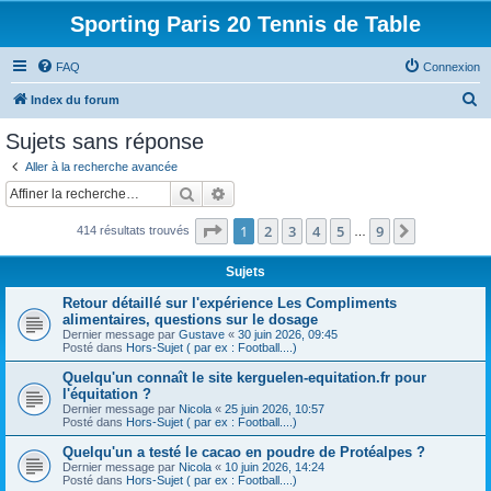
Sporting Paris 20 Tennis de Table
FAQ
Connexion
R
Index du forum
e
Sujets sans réponse
c
Aller à la recherche avancée
h
Rechercher
Recherche avancée
e
Page
1
sur
9
1
2
3
4
5
9
Suivante
414 résultats trouvés
r
…
c
Sujets
h
Retour détaillé sur l'expérience Les Compliments
e
alimentaires, questions sur le dosage
Dernier message par
Gustave
«
30 juin 2026, 09:45
r
Posté dans
Hors-Sujet ( par ex : Football....)
Quelqu'un connaît le site kerguelen-equitation.fr pour
l'équitation ?
Dernier message par
Nicola
«
25 juin 2026, 10:57
Posté dans
Hors-Sujet ( par ex : Football....)
Quelqu'un a testé le cacao en poudre de Protéalpes ?
Dernier message par
Nicola
«
10 juin 2026, 14:24
Posté dans
Hors-Sujet ( par ex : Football....)