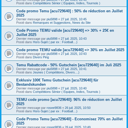
Posté dans
Compétitions Sénior ( Equipes, Indivs, Tournois )
Code promo Temu [acu729640] : 50% de réduction en Juillet
2025
Dernier message par
piu5898
«
27 juil. 2025, 10:45
Posté dans
Remarques et Suggestions, News du Site
Code Promo TEMU valide [acu729640] => 30% + 25€ en
Juillet 2025
Dernier message par
piu5898
«
27 juil. 2025, 10:43
Posté dans
Hors-Sujet ( par ex : Football....)
Code promo TEMU valide [acu729640] => 30% en Juillet 2025
Dernier message par
piu5898
«
27 juil. 2025, 10:43
Posté dans
Divers Ping
Temu Rabattcode - 50% Gutschein [acu729640] im Juli 2025
Dernier message par
piu5898
«
27 juil. 2025, 10:41
Posté dans
Jeunes ( Compétitions, Divers....)
Exklusiv 100€ Temu Gutschein [acu729640] für
Bestandskunden
Dernier message par
piu5898
«
27 juil. 2025, 10:40
Posté dans
Compétitions Sénior ( Equipes, Indivs, Tournois )
TEMU code promo [acu729640]: 96% de réduction en Juillet
2025
Dernier message par
rosee9836
«
26 juil. 2025, 10:50
Posté dans
Hors-Sujet ( par ex : Football....)
Code Promo Temu [acu729640] - Economisez 70% en Juillet
2025
Dernier message par
rosee9836
«
26 juil. 2025, 10:49