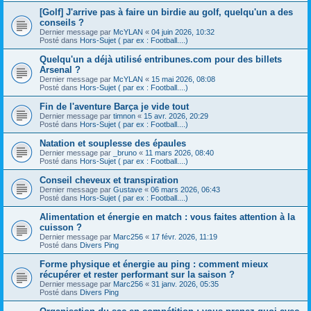
[Golf] J'arrive pas à faire un birdie au golf, quelqu'un a des
conseils ?
Dernier message par
McYLAN
«
04 juin 2026, 10:32
Posté dans
Hors-Sujet ( par ex : Football....)
Quelqu'un a déjà utilisé entribunes.com pour des billets
Arsenal ?
Dernier message par
McYLAN
«
15 mai 2026, 08:08
Posté dans
Hors-Sujet ( par ex : Football....)
Fin de l'aventure Barça je vide tout
Dernier message par
timnon
«
15 avr. 2026, 20:29
Posté dans
Hors-Sujet ( par ex : Football....)
Natation et souplesse des épaules
Dernier message par
_bruno
«
11 mars 2026, 08:40
Posté dans
Hors-Sujet ( par ex : Football....)
Conseil cheveux et transpiration
Dernier message par
Gustave
«
06 mars 2026, 06:43
Posté dans
Hors-Sujet ( par ex : Football....)
Alimentation et énergie en match : vous faites attention à la
cuisson ?
Dernier message par
Marc256
«
17 févr. 2026, 11:19
Posté dans
Divers Ping
Forme physique et énergie au ping : comment mieux
récupérer et rester performant sur la saison ?
Dernier message par
Marc256
«
31 janv. 2026, 05:35
Posté dans
Divers Ping