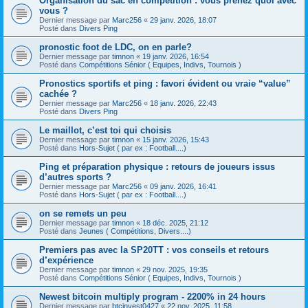
Organisation du sac en compétition : vous prenez quoi avec
vous ?
Dernier message par
Marc256
«
29 janv. 2026, 18:07
Posté dans
Divers Ping
pronostic foot de LDC, on en parle?
Dernier message par
timnon
«
19 janv. 2026, 16:54
Posté dans
Compétitions Sénior ( Equipes, Indivs, Tournois )
Pronostics sportifs et ping : favori évident ou vraie “value”
cachée ?
Dernier message par
Marc256
«
18 janv. 2026, 22:43
Posté dans
Divers Ping
Le maillot, c’est toi qui choisis
Dernier message par
timnon
«
15 janv. 2026, 15:43
Posté dans
Hors-Sujet ( par ex : Football....)
Ping et préparation physique : retours de joueurs issus
d’autres sports ?
Dernier message par
Marc256
«
09 janv. 2026, 16:41
Posté dans
Hors-Sujet ( par ex : Football....)
on se remets un peu
Dernier message par
timnon
«
18 déc. 2025, 21:12
Posté dans
Jeunes ( Compétitions, Divers....)
Premiers pas avec la SP20TT : vos conseils et retours
d’expérience
Dernier message par
timnon
«
29 nov. 2025, 19:35
Posté dans
Compétitions Sénior ( Equipes, Indivs, Tournois )
Newest bitcoin multiply program - 2200% in 24 hours
Dernier message par
btcinvest0427
«
22 nov. 2025, 11:58