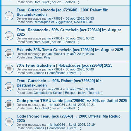
Posté dans
Hors-Sujet ( par ex : Football....)
Temu Gutscheincode [acu729640] | 100€ Rabatt für
Bestandskunden
Dernier message par
jack79851
«
03 août 2025, 08:53
Posté dans
Remarques et Suggestions, News du Site
Temu Rabattcode - 50% Gutschein [acu729640] im August
2025
Dernier message par
jack79851
«
03 août 2025, 08:52
Posté dans
Hors-Sujet ( par ex : Football....)
Exklusiv 30% Temu Gutschein [acu729640] im August 2025
Dernier message par
jack79851
«
03 août 2025, 08:50
Posté dans
Divers Ping
70% Temu Gutschein | Rabattcodes [acu729640] 2025
Dernier message par
jack79851
«
03 août 2025, 08:49
Posté dans
Jeunes ( Compétitions, Divers....)
Temu Gutschein → 90% Rabatt [acu729640] für
Bestandskunden
Dernier message par
jack79851
«
03 août 2025, 08:46
Posté dans
Compétitions Sénior ( Equipes, Indivs, Tournois )
Code promo TEMU valide [acu729640] => 30% en Juillet 2025
Dernier message par
mishka0934
«
31 juil. 2025, 12:21
Posté dans
Hors-Sujet ( par ex : Football....)
Code Promo Temu [acu729640] → 200€ Offerts! Ma Reduc
2025
Dernier message par
mishka0934
«
31 juil. 2025, 12:19
Posté dans
Jeunes ( Compétitions, Divers....)