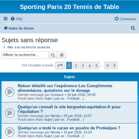
Sporting Paris 20 Tennis de Table
FAQ
Connexion
R
Index du forum
e
Sujets sans réponse
c
Aller à la recherche avancée
h
Rechercher
Recherche avancée
e
Page
1
sur
9
1
2
3
4
5
9
Suivante
414 résultats trouvés
r
…
c
Sujets
h
Retour détaillé sur l'expérience Les Compliments
e
alimentaires, questions sur le dosage
Dernier message par
Gustave
«
30 juin 2026, 09:45
r
Posté dans
Hors-Sujet ( par ex : Football....)
Quelqu'un connaît le site kerguelen-equitation.fr pour
l'équitation ?
Dernier message par
Nicola
«
25 juin 2026, 10:57
Posté dans
Hors-Sujet ( par ex : Football....)
Quelqu'un a testé le cacao en poudre de Protéalpes ?
Dernier message par
Nicola
«
10 juin 2026, 14:24
Posté dans
Hors-Sujet ( par ex : Football....)