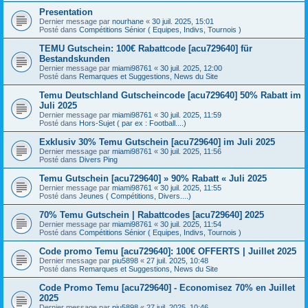
Presentation
Dernier message par
nourhane
«
30 juil. 2025, 15:01
Posté dans
Compétitions Sénior ( Equipes, Indivs, Tournois )
TEMU Gutschein: 100€ Rabattcode [acu729640] für
Bestandskunden
Dernier message par
miami98761
«
30 juil. 2025, 12:00
Posté dans
Remarques et Suggestions, News du Site
Temu Deutschland Gutscheincode [acu729640] 50% Rabatt im
Juli 2025
Dernier message par
miami98761
«
30 juil. 2025, 11:59
Posté dans
Hors-Sujet ( par ex : Football....)
Exklusiv 30% Temu Gutschein [acu729640] im Juli 2025
Dernier message par
miami98761
«
30 juil. 2025, 11:56
Posté dans
Divers Ping
Temu Gutschein [acu729640] » 90% Rabatt « Juli 2025
Dernier message par
miami98761
«
30 juil. 2025, 11:55
Posté dans
Jeunes ( Compétitions, Divers....)
70% Temu Gutschein | Rabattcodes [acu729640] 2025
Dernier message par
miami98761
«
30 juil. 2025, 11:54
Posté dans
Compétitions Sénior ( Equipes, Indivs, Tournois )
Code promo Temu [acu729640]: 100€ OFFERTS | Juillet 2025
Dernier message par
piu5898
«
27 juil. 2025, 10:48
Posté dans
Remarques et Suggestions, News du Site
Code Promo Temu [acu729640] - Economisez 70% en Juillet
2025
Dernier message par
piu5898
«
27 juil. 2025, 10:46