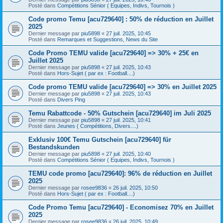
Posté dans
Compétitions Sénior ( Equipes, Indivs, Tournois )
Code promo Temu [acu729640] : 50% de réduction en Juillet
2025
Dernier message par
piu5898
«
27 juil. 2025, 10:45
Posté dans
Remarques et Suggestions, News du Site
Code Promo TEMU valide [acu729640] => 30% + 25€ en
Juillet 2025
Dernier message par
piu5898
«
27 juil. 2025, 10:43
Posté dans
Hors-Sujet ( par ex : Football....)
Code promo TEMU valide [acu729640] => 30% en Juillet 2025
Dernier message par
piu5898
«
27 juil. 2025, 10:43
Posté dans
Divers Ping
Temu Rabattcode - 50% Gutschein [acu729640] im Juli 2025
Dernier message par
piu5898
«
27 juil. 2025, 10:41
Posté dans
Jeunes ( Compétitions, Divers....)
Exklusiv 100€ Temu Gutschein [acu729640] für
Bestandskunden
Dernier message par
piu5898
«
27 juil. 2025, 10:40
Posté dans
Compétitions Sénior ( Equipes, Indivs, Tournois )
TEMU code promo [acu729640]: 96% de réduction en Juillet
2025
Dernier message par
rosee9836
«
26 juil. 2025, 10:50
Posté dans
Hors-Sujet ( par ex : Football....)
Code Promo Temu [acu729640] - Economisez 70% en Juillet
2025
Dernier message par
rosee9836
«
26 juil. 2025, 10:49