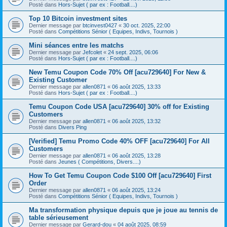
Posté dans
Hors-Sujet ( par ex : Football....)
Top 10 Bitcoin investment sites
Dernier message par
btcinvest0427
«
30 oct. 2025, 22:00
Posté dans
Compétitions Sénior ( Equipes, Indivs, Tournois )
Mini séances entre les matchs
Dernier message par
Jefcolet
«
24 sept. 2025, 06:06
Posté dans
Hors-Sujet ( par ex : Football....)
New Temu Coupon Code 70% Off [acu729640] For New &
Existing Customer
Dernier message par
allen0871
«
06 août 2025, 13:33
Posté dans
Hors-Sujet ( par ex : Football....)
Temu Coupon Code USA [acu729640] 30% off for Existing
Customers
Dernier message par
allen0871
«
06 août 2025, 13:32
Posté dans
Divers Ping
[Verified] Temu Promo Code 40% OFF [acu729640] For All
Customers
Dernier message par
allen0871
«
06 août 2025, 13:28
Posté dans
Jeunes ( Compétitions, Divers....)
How To Get Temu Coupon Code $100 Off [acu729640] First
Order
Dernier message par
allen0871
«
06 août 2025, 13:24
Posté dans
Compétitions Sénior ( Equipes, Indivs, Tournois )
Ma transformation physique depuis que je joue au tennis de
table sérieusement
Dernier message par
Gerard-dou
«
04 août 2025, 08:59