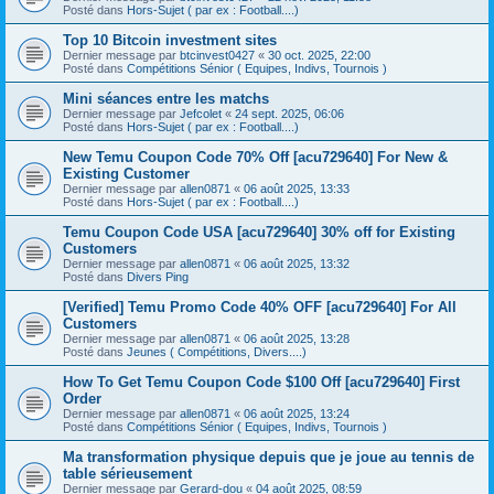
Posté dans
Hors-Sujet ( par ex : Football....)
Top 10 Bitcoin investment sites
Dernier message par
btcinvest0427
«
30 oct. 2025, 22:00
Posté dans
Compétitions Sénior ( Equipes, Indivs, Tournois )
Mini séances entre les matchs
Dernier message par
Jefcolet
«
24 sept. 2025, 06:06
Posté dans
Hors-Sujet ( par ex : Football....)
New Temu Coupon Code 70% Off [acu729640] For New &
Existing Customer
Dernier message par
allen0871
«
06 août 2025, 13:33
Posté dans
Hors-Sujet ( par ex : Football....)
Temu Coupon Code USA [acu729640] 30% off for Existing
Customers
Dernier message par
allen0871
«
06 août 2025, 13:32
Posté dans
Divers Ping
[Verified] Temu Promo Code 40% OFF [acu729640] For All
Customers
Dernier message par
allen0871
«
06 août 2025, 13:28
Posté dans
Jeunes ( Compétitions, Divers....)
How To Get Temu Coupon Code $100 Off [acu729640] First
Order
Dernier message par
allen0871
«
06 août 2025, 13:24
Posté dans
Compétitions Sénior ( Equipes, Indivs, Tournois )
Ma transformation physique depuis que je joue au tennis de
table sérieusement
Dernier message par
Gerard-dou
«
04 août 2025, 08:59