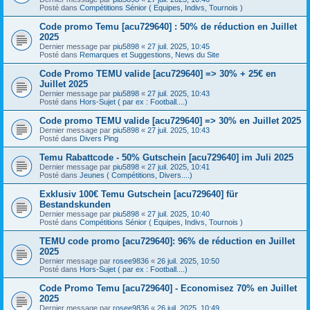
Posté dans
Compétitions Sénior ( Equipes, Indivs, Tournois )
Code promo Temu [acu729640] : 50% de réduction en Juillet
2025
Dernier message par
piu5898
«
27 juil. 2025, 10:45
Posté dans
Remarques et Suggestions, News du Site
Code Promo TEMU valide [acu729640] => 30% + 25€ en
Juillet 2025
Dernier message par
piu5898
«
27 juil. 2025, 10:43
Posté dans
Hors-Sujet ( par ex : Football....)
Code promo TEMU valide [acu729640] => 30% en Juillet 2025
Dernier message par
piu5898
«
27 juil. 2025, 10:43
Posté dans
Divers Ping
Temu Rabattcode - 50% Gutschein [acu729640] im Juli 2025
Dernier message par
piu5898
«
27 juil. 2025, 10:41
Posté dans
Jeunes ( Compétitions, Divers....)
Exklusiv 100€ Temu Gutschein [acu729640] für
Bestandskunden
Dernier message par
piu5898
«
27 juil. 2025, 10:40
Posté dans
Compétitions Sénior ( Equipes, Indivs, Tournois )
TEMU code promo [acu729640]: 96% de réduction en Juillet
2025
Dernier message par
rosee9836
«
26 juil. 2025, 10:50
Posté dans
Hors-Sujet ( par ex : Football....)
Code Promo Temu [acu729640] - Economisez 70% en Juillet
2025
Dernier message par
rosee9836
«
26 juil. 2025, 10:49