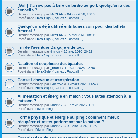
[Golf] J'arrive pas à faire un birdie au golf, quelqu'un a des
conseils ?
Dernier message par
McYLAN
«
04 juin 2026, 10:32
Posté dans
Hors-Sujet ( par ex : Football....)
Quelqu'un a déjà utilisé entribunes.com pour des billets
Arsenal ?
Dernier message par
McYLAN
«
15 mai 2026, 08:08
Posté dans
Hors-Sujet ( par ex : Football....)
Fin de l'aventure Barça je vide tout
Dernier message par
timnon
«
15 avr. 2026, 20:29
Posté dans
Hors-Sujet ( par ex : Football....)
Natation et souplesse des épaules
Dernier message par
_bruno
«
11 mars 2026, 08:40
Posté dans
Hors-Sujet ( par ex : Football....)
Conseil cheveux et transpiration
Dernier message par
Gustave
«
06 mars 2026, 06:43
Posté dans
Hors-Sujet ( par ex : Football....)
Alimentation et énergie en match : vous faites attention à la
cuisson ?
Dernier message par
Marc256
«
17 févr. 2026, 11:19
Posté dans
Divers Ping
Forme physique et énergie au ping : comment mieux
récupérer et rester performant sur la saison ?
Dernier message par
Marc256
«
31 janv. 2026, 05:35
Posté dans
Divers Ping