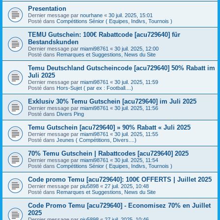
Presentation
Dernier message par
nourhane
«
30 juil. 2025, 15:01
Posté dans
Compétitions Sénior ( Equipes, Indivs, Tournois )
TEMU Gutschein: 100€ Rabattcode [acu729640] für
Bestandskunden
Dernier message par
miami98761
«
30 juil. 2025, 12:00
Posté dans
Remarques et Suggestions, News du Site
Temu Deutschland Gutscheincode [acu729640] 50% Rabatt im
Juli 2025
Dernier message par
miami98761
«
30 juil. 2025, 11:59
Posté dans
Hors-Sujet ( par ex : Football....)
Exklusiv 30% Temu Gutschein [acu729640] im Juli 2025
Dernier message par
miami98761
«
30 juil. 2025, 11:56
Posté dans
Divers Ping
Temu Gutschein [acu729640] » 90% Rabatt « Juli 2025
Dernier message par
miami98761
«
30 juil. 2025, 11:55
Posté dans
Jeunes ( Compétitions, Divers....)
70% Temu Gutschein | Rabattcodes [acu729640] 2025
Dernier message par
miami98761
«
30 juil. 2025, 11:54
Posté dans
Compétitions Sénior ( Equipes, Indivs, Tournois )
Code promo Temu [acu729640]: 100€ OFFERTS | Juillet 2025
Dernier message par
piu5898
«
27 juil. 2025, 10:48
Posté dans
Remarques et Suggestions, News du Site
Code Promo Temu [acu729640] - Economisez 70% en Juillet
2025
Dernier message par
piu5898
«
27 juil. 2025, 10:46