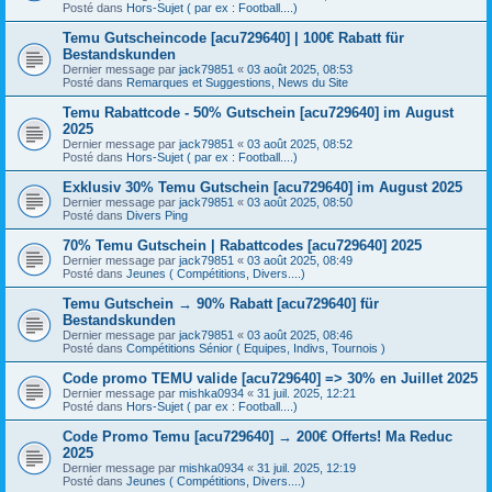
Posté dans
Hors-Sujet ( par ex : Football....)
Temu Gutscheincode [acu729640] | 100€ Rabatt für
Bestandskunden
Dernier message par
jack79851
«
03 août 2025, 08:53
Posté dans
Remarques et Suggestions, News du Site
Temu Rabattcode - 50% Gutschein [acu729640] im August
2025
Dernier message par
jack79851
«
03 août 2025, 08:52
Posté dans
Hors-Sujet ( par ex : Football....)
Exklusiv 30% Temu Gutschein [acu729640] im August 2025
Dernier message par
jack79851
«
03 août 2025, 08:50
Posté dans
Divers Ping
70% Temu Gutschein | Rabattcodes [acu729640] 2025
Dernier message par
jack79851
«
03 août 2025, 08:49
Posté dans
Jeunes ( Compétitions, Divers....)
Temu Gutschein → 90% Rabatt [acu729640] für
Bestandskunden
Dernier message par
jack79851
«
03 août 2025, 08:46
Posté dans
Compétitions Sénior ( Equipes, Indivs, Tournois )
Code promo TEMU valide [acu729640] => 30% en Juillet 2025
Dernier message par
mishka0934
«
31 juil. 2025, 12:21
Posté dans
Hors-Sujet ( par ex : Football....)
Code Promo Temu [acu729640] → 200€ Offerts! Ma Reduc
2025
Dernier message par
mishka0934
«
31 juil. 2025, 12:19
Posté dans
Jeunes ( Compétitions, Divers....)