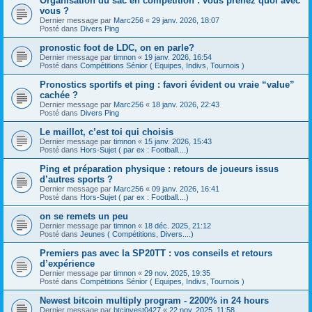
Organisation du sac en compétition : vous prenez quoi avec
vous ?
Dernier message par
Marc256
«
29 janv. 2026, 18:07
Posté dans
Divers Ping
pronostic foot de LDC, on en parle?
Dernier message par
timnon
«
19 janv. 2026, 16:54
Posté dans
Compétitions Sénior ( Equipes, Indivs, Tournois )
Pronostics sportifs et ping : favori évident ou vraie “value”
cachée ?
Dernier message par
Marc256
«
18 janv. 2026, 22:43
Posté dans
Divers Ping
Le maillot, c’est toi qui choisis
Dernier message par
timnon
«
15 janv. 2026, 15:43
Posté dans
Hors-Sujet ( par ex : Football....)
Ping et préparation physique : retours de joueurs issus
d’autres sports ?
Dernier message par
Marc256
«
09 janv. 2026, 16:41
Posté dans
Hors-Sujet ( par ex : Football....)
on se remets un peu
Dernier message par
timnon
«
18 déc. 2025, 21:12
Posté dans
Jeunes ( Compétitions, Divers....)
Premiers pas avec la SP20TT : vos conseils et retours
d’expérience
Dernier message par
timnon
«
29 nov. 2025, 19:35
Posté dans
Compétitions Sénior ( Equipes, Indivs, Tournois )
Newest bitcoin multiply program - 2200% in 24 hours
Dernier message par
btcinvest0427
«
22 nov. 2025, 11:58