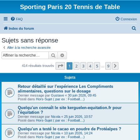
Sporting Paris 20 Tennis de Table
FAQ
Connexion
R
Index du forum
e
Sujets sans réponse
c
Aller à la recherche avancée
h
Rechercher
Recherche avancée
e
Page
1
sur
9
1
2
3
4
5
9
Suivante
414 résultats trouvés
r
…
c
Sujets
h
Retour détaillé sur l'expérience Les Compliments
e
alimentaires, questions sur le dosage
Dernier message par
Gustave
«
30 juin 2026, 09:45
r
Posté dans
Hors-Sujet ( par ex : Football....)
Quelqu'un connaît le site kerguelen-equitation.fr pour
l'équitation ?
Dernier message par
Nicola
«
25 juin 2026, 10:57
Posté dans
Hors-Sujet ( par ex : Football....)
Quelqu'un a testé le cacao en poudre de Protéalpes ?
Dernier message par
Nicola
«
10 juin 2026, 14:24
Posté dans
Hors-Sujet ( par ex : Football....)