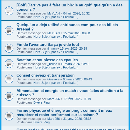
[Golf] J'arrive pas à faire un birdie au golf, quelqu'un a des
conseils ?
Dernier message par
McYLAN
«
04 juin 2026, 10:32
Posté dans
Hors-Sujet ( par ex : Football....)
Quelqu'un a déjà utilisé entribunes.com pour des billets
Arsenal ?
Dernier message par
McYLAN
«
15 mai 2026, 08:08
Posté dans
Hors-Sujet ( par ex : Football....)
Fin de l'aventure Barça je vide tout
Dernier message par
timnon
«
15 avr. 2026, 20:29
Posté dans
Hors-Sujet ( par ex : Football....)
Natation et souplesse des épaules
Dernier message par
_bruno
«
11 mars 2026, 08:40
Posté dans
Hors-Sujet ( par ex : Football....)
Conseil cheveux et transpiration
Dernier message par
Gustave
«
06 mars 2026, 06:43
Posté dans
Hors-Sujet ( par ex : Football....)
Alimentation et énergie en match : vous faites attention à la
cuisson ?
Dernier message par
Marc256
«
17 févr. 2026, 11:19
Posté dans
Divers Ping
Forme physique et énergie au ping : comment mieux
récupérer et rester performant sur la saison ?
Dernier message par
Marc256
«
31 janv. 2026, 05:35
Posté dans
Divers Ping