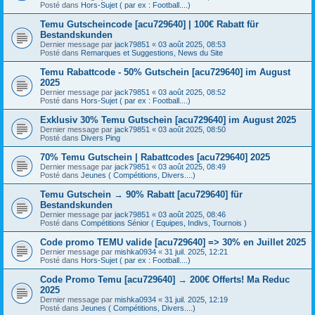
Posté dans
Hors-Sujet ( par ex : Football....)
Temu Gutscheincode [acu729640] | 100€ Rabatt für
Bestandskunden
Dernier message par
jack79851
«
03 août 2025, 08:53
Posté dans
Remarques et Suggestions, News du Site
Temu Rabattcode - 50% Gutschein [acu729640] im August
2025
Dernier message par
jack79851
«
03 août 2025, 08:52
Posté dans
Hors-Sujet ( par ex : Football....)
Exklusiv 30% Temu Gutschein [acu729640] im August 2025
Dernier message par
jack79851
«
03 août 2025, 08:50
Posté dans
Divers Ping
70% Temu Gutschein | Rabattcodes [acu729640] 2025
Dernier message par
jack79851
«
03 août 2025, 08:49
Posté dans
Jeunes ( Compétitions, Divers....)
Temu Gutschein → 90% Rabatt [acu729640] für
Bestandskunden
Dernier message par
jack79851
«
03 août 2025, 08:46
Posté dans
Compétitions Sénior ( Equipes, Indivs, Tournois )
Code promo TEMU valide [acu729640] => 30% en Juillet 2025
Dernier message par
mishka0934
«
31 juil. 2025, 12:21
Posté dans
Hors-Sujet ( par ex : Football....)
Code Promo Temu [acu729640] → 200€ Offerts! Ma Reduc
2025
Dernier message par
mishka0934
«
31 juil. 2025, 12:19
Posté dans
Jeunes ( Compétitions, Divers....)