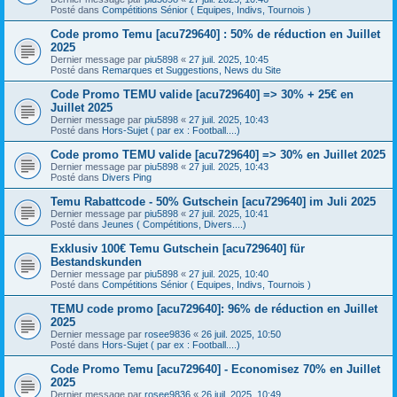
Posté dans
Compétitions Sénior ( Equipes, Indivs, Tournois )
Code promo Temu [acu729640] : 50% de réduction en Juillet
2025
Dernier message par
piu5898
«
27 juil. 2025, 10:45
Posté dans
Remarques et Suggestions, News du Site
Code Promo TEMU valide [acu729640] => 30% + 25€ en
Juillet 2025
Dernier message par
piu5898
«
27 juil. 2025, 10:43
Posté dans
Hors-Sujet ( par ex : Football....)
Code promo TEMU valide [acu729640] => 30% en Juillet 2025
Dernier message par
piu5898
«
27 juil. 2025, 10:43
Posté dans
Divers Ping
Temu Rabattcode - 50% Gutschein [acu729640] im Juli 2025
Dernier message par
piu5898
«
27 juil. 2025, 10:41
Posté dans
Jeunes ( Compétitions, Divers....)
Exklusiv 100€ Temu Gutschein [acu729640] für
Bestandskunden
Dernier message par
piu5898
«
27 juil. 2025, 10:40
Posté dans
Compétitions Sénior ( Equipes, Indivs, Tournois )
TEMU code promo [acu729640]: 96% de réduction en Juillet
2025
Dernier message par
rosee9836
«
26 juil. 2025, 10:50
Posté dans
Hors-Sujet ( par ex : Football....)
Code Promo Temu [acu729640] - Economisez 70% en Juillet
2025
Dernier message par
rosee9836
«
26 juil. 2025, 10:49