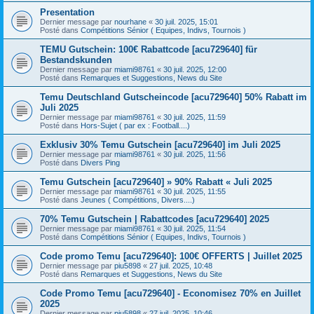
Presentation
Dernier message par
nourhane
«
30 juil. 2025, 15:01
Posté dans
Compétitions Sénior ( Equipes, Indivs, Tournois )
TEMU Gutschein: 100€ Rabattcode [acu729640] für
Bestandskunden
Dernier message par
miami98761
«
30 juil. 2025, 12:00
Posté dans
Remarques et Suggestions, News du Site
Temu Deutschland Gutscheincode [acu729640] 50% Rabatt im
Juli 2025
Dernier message par
miami98761
«
30 juil. 2025, 11:59
Posté dans
Hors-Sujet ( par ex : Football....)
Exklusiv 30% Temu Gutschein [acu729640] im Juli 2025
Dernier message par
miami98761
«
30 juil. 2025, 11:56
Posté dans
Divers Ping
Temu Gutschein [acu729640] » 90% Rabatt « Juli 2025
Dernier message par
miami98761
«
30 juil. 2025, 11:55
Posté dans
Jeunes ( Compétitions, Divers....)
70% Temu Gutschein | Rabattcodes [acu729640] 2025
Dernier message par
miami98761
«
30 juil. 2025, 11:54
Posté dans
Compétitions Sénior ( Equipes, Indivs, Tournois )
Code promo Temu [acu729640]: 100€ OFFERTS | Juillet 2025
Dernier message par
piu5898
«
27 juil. 2025, 10:48
Posté dans
Remarques et Suggestions, News du Site
Code Promo Temu [acu729640] - Economisez 70% en Juillet
2025
Dernier message par
piu5898
«
27 juil. 2025, 10:46