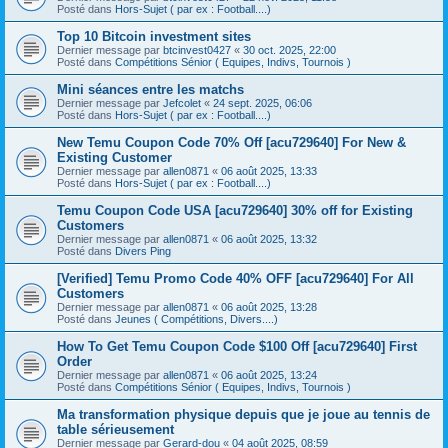
Posté dans
Hors-Sujet ( par ex : Football....)
Top 10 Bitcoin investment sites
Dernier message par
btcinvest0427
«
30 oct. 2025, 22:00
Posté dans
Compétitions Sénior ( Equipes, Indivs, Tournois )
Mini séances entre les matchs
Dernier message par
Jefcolet
«
24 sept. 2025, 06:06
Posté dans
Hors-Sujet ( par ex : Football....)
New Temu Coupon Code 70% Off [acu729640] For New &
Existing Customer
Dernier message par
allen0871
«
06 août 2025, 13:33
Posté dans
Hors-Sujet ( par ex : Football....)
Temu Coupon Code USA [acu729640] 30% off for Existing
Customers
Dernier message par
allen0871
«
06 août 2025, 13:32
Posté dans
Divers Ping
[Verified] Temu Promo Code 40% OFF [acu729640] For All
Customers
Dernier message par
allen0871
«
06 août 2025, 13:28
Posté dans
Jeunes ( Compétitions, Divers....)
How To Get Temu Coupon Code $100 Off [acu729640] First
Order
Dernier message par
allen0871
«
06 août 2025, 13:24
Posté dans
Compétitions Sénior ( Equipes, Indivs, Tournois )
Ma transformation physique depuis que je joue au tennis de
table sérieusement
Dernier message par
Gerard-dou
«
04 août 2025, 08:59