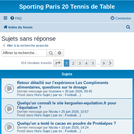
Sporting Paris 20 Tennis de Table
FAQ
Connexion
R
Index du forum
e
Sujets sans réponse
c
Aller à la recherche avancée
h
Rechercher
Recherche avancée
e
Page
1
sur
9
1
2
3
4
5
9
Suivante
414 résultats trouvés
r
…
c
Sujets
h
Retour détaillé sur l'expérience Les Compliments
e
alimentaires, questions sur le dosage
Dernier message par
Gustave
«
30 juin 2026, 09:45
r
Posté dans
Hors-Sujet ( par ex : Football....)
Quelqu'un connaît le site kerguelen-equitation.fr pour
l'équitation ?
Dernier message par
Nicola
«
25 juin 2026, 10:57
Posté dans
Hors-Sujet ( par ex : Football....)
Quelqu'un a testé le cacao en poudre de Protéalpes ?
Dernier message par
Nicola
«
10 juin 2026, 14:24
Posté dans
Hors-Sujet ( par ex : Football....)