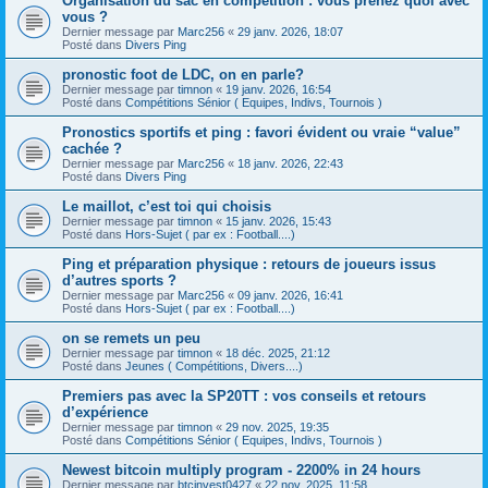
Organisation du sac en compétition : vous prenez quoi avec
vous ?
Dernier message par
Marc256
«
29 janv. 2026, 18:07
Posté dans
Divers Ping
pronostic foot de LDC, on en parle?
Dernier message par
timnon
«
19 janv. 2026, 16:54
Posté dans
Compétitions Sénior ( Equipes, Indivs, Tournois )
Pronostics sportifs et ping : favori évident ou vraie “value”
cachée ?
Dernier message par
Marc256
«
18 janv. 2026, 22:43
Posté dans
Divers Ping
Le maillot, c’est toi qui choisis
Dernier message par
timnon
«
15 janv. 2026, 15:43
Posté dans
Hors-Sujet ( par ex : Football....)
Ping et préparation physique : retours de joueurs issus
d’autres sports ?
Dernier message par
Marc256
«
09 janv. 2026, 16:41
Posté dans
Hors-Sujet ( par ex : Football....)
on se remets un peu
Dernier message par
timnon
«
18 déc. 2025, 21:12
Posté dans
Jeunes ( Compétitions, Divers....)
Premiers pas avec la SP20TT : vos conseils et retours
d’expérience
Dernier message par
timnon
«
29 nov. 2025, 19:35
Posté dans
Compétitions Sénior ( Equipes, Indivs, Tournois )
Newest bitcoin multiply program - 2200% in 24 hours
Dernier message par
btcinvest0427
«
22 nov. 2025, 11:58