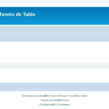
Tennis de Table
Développé par
phpBB
® Forum Software © phpBB Limited
Traduit par
phpBB-fr.com
Confidentialité
|
Conditions