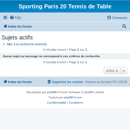
Sporting Paris 20 Tennis de Table
FAQ
Connexion
R
Index du forum
e
Sujets actifs
c
Aller à la recherche avancée
h
0 résultat trouvé • Page
1
sur
1
e
Aucun sujet ou message ne correspond à vos critères de recherche.
r
0 résultat trouvé • Page
1
sur
1
c
Aller à
h
Index du forum
Supprimer les cookies
Heures au format
UTC+02:00
e
r
Développé par
phpBB
® Forum Software © phpBB Limited
Traduit par
phpBB-fr.com
Confidentialité
|
Conditions