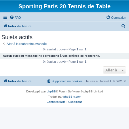
Sporting Paris 20 Tennis de Table
FAQ
Connexion
R
Index du forum
e
Sujets actifs
c
Aller à la recherche avancée
h
0 résultat trouvé • Page
1
sur
1
e
Aucun sujet ou message ne correspond à vos critères de recherche.
r
0 résultat trouvé • Page
1
sur
1
c
Aller à
h
Index du forum
Supprimer les cookies
Heures au format
UTC+02:00
e
r
Développé par
phpBB
® Forum Software © phpBB Limited
Traduit par
phpBB-fr.com
Confidentialité
|
Conditions