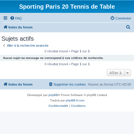
Sporting Paris 20 Tennis de Table
FAQ
Connexion
R
Index du forum
e
Sujets actifs
c
Aller à la recherche avancée
h
0 résultat trouvé • Page
1
sur
1
e
Aucun sujet ou message ne correspond à vos critères de recherche.
r
0 résultat trouvé • Page
1
sur
1
c
Aller à
h
Index du forum
Supprimer les cookies
Heures au format
UTC+02:00
e
r
Développé par
phpBB
® Forum Software © phpBB Limited
Traduit par
phpBB-fr.com
Confidentialité
|
Conditions