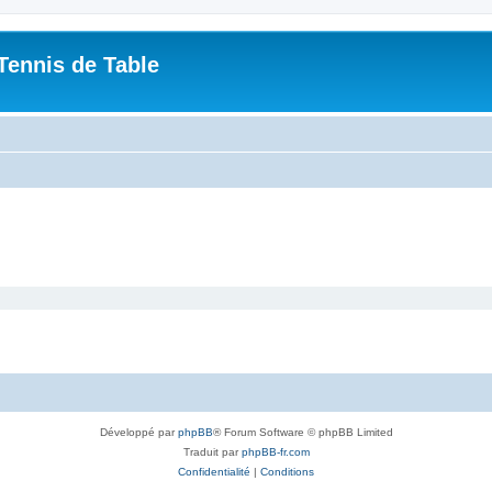
Tennis de Table
Développé par
phpBB
® Forum Software © phpBB Limited
Traduit par
phpBB-fr.com
Confidentialité
|
Conditions