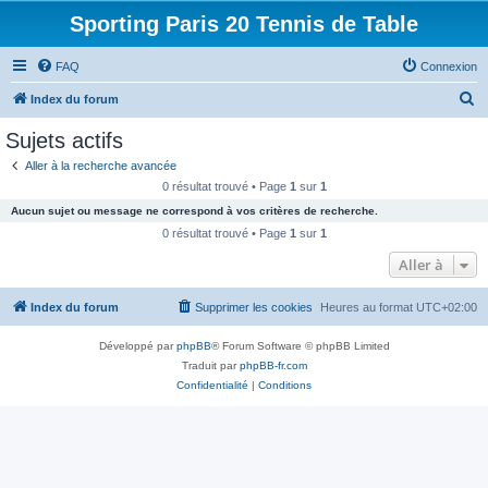
Sporting Paris 20 Tennis de Table
FAQ
Connexion
R
Index du forum
e
Sujets actifs
c
Aller à la recherche avancée
h
0 résultat trouvé • Page
1
sur
1
e
Aucun sujet ou message ne correspond à vos critères de recherche.
r
0 résultat trouvé • Page
1
sur
1
c
Aller à
h
Index du forum
Supprimer les cookies
Heures au format
UTC+02:00
e
r
Développé par
phpBB
® Forum Software © phpBB Limited
Traduit par
phpBB-fr.com
Confidentialité
|
Conditions