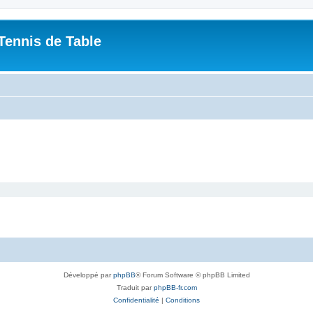
Tennis de Table
Développé par
phpBB
® Forum Software © phpBB Limited
Traduit par
phpBB-fr.com
Confidentialité
|
Conditions