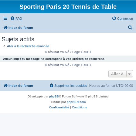
Sporting Paris 20 Tennis de Table
FAQ
Connexion
R
Index du forum
e
Sujets actifs
c
Aller à la recherche avancée
h
0 résultat trouvé • Page
1
sur
1
e
Aucun sujet ou message ne correspond à vos critères de recherche.
r
0 résultat trouvé • Page
1
sur
1
c
Aller à
h
Index du forum
Supprimer les cookies
Heures au format
UTC+02:00
e
r
Développé par
phpBB
® Forum Software © phpBB Limited
Traduit par
phpBB-fr.com
Confidentialité
|
Conditions