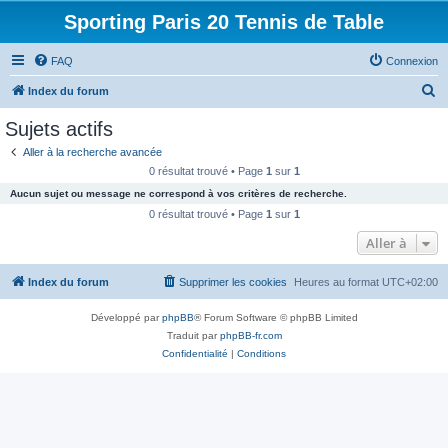
Sporting Paris 20 Tennis de Table
FAQ
Connexion
R
Index du forum
e
Sujets actifs
c
Aller à la recherche avancée
h
0 résultat trouvé • Page
1
sur
1
e
Aucun sujet ou message ne correspond à vos critères de recherche.
r
0 résultat trouvé • Page
1
sur
1
c
Aller à
h
Index du forum
Supprimer les cookies
Heures au format
UTC+02:00
e
r
Développé par
phpBB
® Forum Software © phpBB Limited
Traduit par
phpBB-fr.com
Confidentialité
|
Conditions