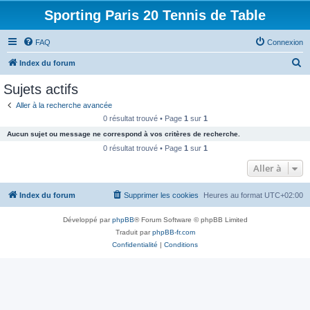
Sporting Paris 20 Tennis de Table
FAQ
Connexion
R
Index du forum
e
Sujets actifs
c
Aller à la recherche avancée
h
0 résultat trouvé • Page
1
sur
1
e
Aucun sujet ou message ne correspond à vos critères de recherche.
r
0 résultat trouvé • Page
1
sur
1
c
Aller à
h
Index du forum
Supprimer les cookies
Heures au format
UTC+02:00
e
r
Développé par
phpBB
® Forum Software © phpBB Limited
Traduit par
phpBB-fr.com
Confidentialité
|
Conditions