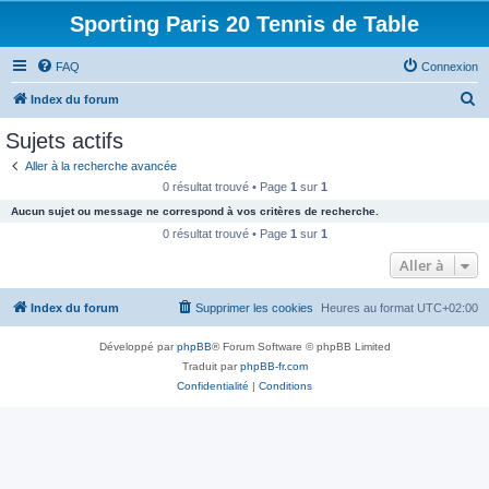
Sporting Paris 20 Tennis de Table
FAQ
Connexion
R
Index du forum
e
Sujets actifs
c
Aller à la recherche avancée
h
0 résultat trouvé • Page
1
sur
1
e
Aucun sujet ou message ne correspond à vos critères de recherche.
r
0 résultat trouvé • Page
1
sur
1
c
Aller à
h
Index du forum
Supprimer les cookies
Heures au format
UTC+02:00
e
r
Développé par
phpBB
® Forum Software © phpBB Limited
Traduit par
phpBB-fr.com
Confidentialité
|
Conditions