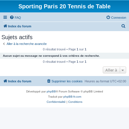
Sporting Paris 20 Tennis de Table
FAQ
Connexion
R
Index du forum
e
Sujets actifs
c
Aller à la recherche avancée
h
0 résultat trouvé • Page
1
sur
1
e
Aucun sujet ou message ne correspond à vos critères de recherche.
r
0 résultat trouvé • Page
1
sur
1
c
Aller à
h
Index du forum
Supprimer les cookies
Heures au format
UTC+02:00
e
r
Développé par
phpBB
® Forum Software © phpBB Limited
Traduit par
phpBB-fr.com
Confidentialité
|
Conditions