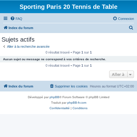
Sporting Paris 20 Tennis de Table
FAQ
Connexion
R
Index du forum
e
Sujets actifs
c
Aller à la recherche avancée
h
0 résultat trouvé • Page
1
sur
1
e
Aucun sujet ou message ne correspond à vos critères de recherche.
r
0 résultat trouvé • Page
1
sur
1
c
Aller à
h
Index du forum
Supprimer les cookies
Heures au format
UTC+02:00
e
r
Développé par
phpBB
® Forum Software © phpBB Limited
Traduit par
phpBB-fr.com
Confidentialité
|
Conditions