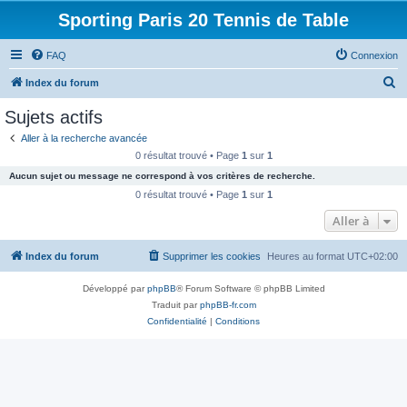
Sporting Paris 20 Tennis de Table
FAQ
Connexion
R
Index du forum
e
Sujets actifs
c
Aller à la recherche avancée
h
0 résultat trouvé • Page
1
sur
1
e
Aucun sujet ou message ne correspond à vos critères de recherche.
r
0 résultat trouvé • Page
1
sur
1
c
Aller à
h
Index du forum
Supprimer les cookies
Heures au format
UTC+02:00
e
r
Développé par
phpBB
® Forum Software © phpBB Limited
Traduit par
phpBB-fr.com
Confidentialité
|
Conditions