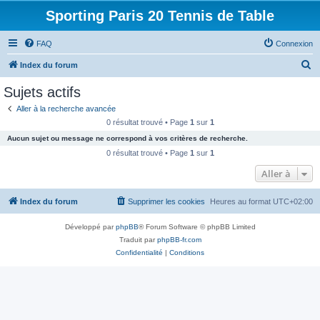
Sporting Paris 20 Tennis de Table
FAQ
Connexion
R
Index du forum
e
Sujets actifs
c
Aller à la recherche avancée
h
0 résultat trouvé • Page
1
sur
1
e
Aucun sujet ou message ne correspond à vos critères de recherche.
r
0 résultat trouvé • Page
1
sur
1
c
Aller à
h
Index du forum
Supprimer les cookies
Heures au format
UTC+02:00
e
r
Développé par
phpBB
® Forum Software © phpBB Limited
Traduit par
phpBB-fr.com
Confidentialité
|
Conditions