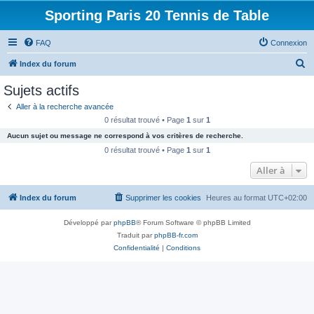
Sporting Paris 20 Tennis de Table
FAQ
Connexion
R
Index du forum
e
Sujets actifs
c
Aller à la recherche avancée
h
0 résultat trouvé • Page
1
sur
1
e
Aucun sujet ou message ne correspond à vos critères de recherche.
r
0 résultat trouvé • Page
1
sur
1
c
Aller à
h
Index du forum
Supprimer les cookies
Heures au format
UTC+02:00
e
r
Développé par
phpBB
® Forum Software © phpBB Limited
Traduit par
phpBB-fr.com
Confidentialité
|
Conditions