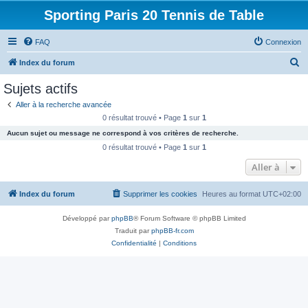
Sporting Paris 20 Tennis de Table
FAQ
Connexion
R
Index du forum
e
Sujets actifs
c
Aller à la recherche avancée
h
0 résultat trouvé • Page
1
sur
1
e
Aucun sujet ou message ne correspond à vos critères de recherche.
r
0 résultat trouvé • Page
1
sur
1
c
Aller à
h
Index du forum
Supprimer les cookies
Heures au format
UTC+02:00
e
r
Développé par
phpBB
® Forum Software © phpBB Limited
Traduit par
phpBB-fr.com
Confidentialité
|
Conditions