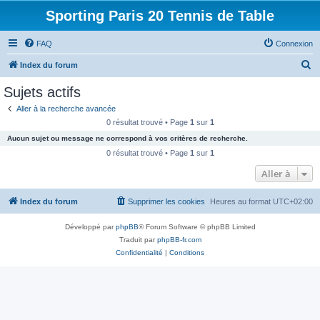
Sporting Paris 20 Tennis de Table
FAQ
Connexion
R
Index du forum
e
Sujets actifs
c
Aller à la recherche avancée
h
0 résultat trouvé • Page
1
sur
1
e
Aucun sujet ou message ne correspond à vos critères de recherche.
r
0 résultat trouvé • Page
1
sur
1
c
Aller à
h
Index du forum
Supprimer les cookies
Heures au format
UTC+02:00
e
r
Développé par
phpBB
® Forum Software © phpBB Limited
Traduit par
phpBB-fr.com
Confidentialité
|
Conditions