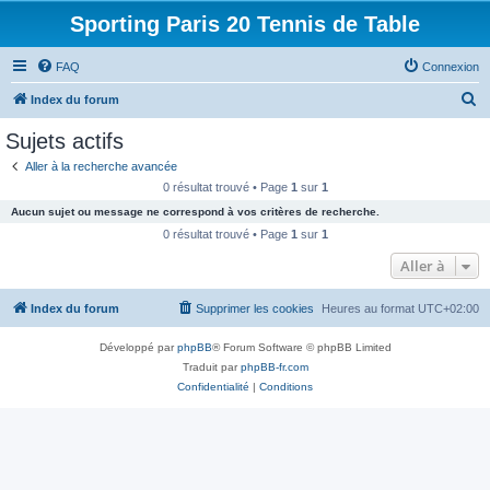
Sporting Paris 20 Tennis de Table
FAQ
Connexion
R
Index du forum
e
Sujets actifs
c
Aller à la recherche avancée
h
0 résultat trouvé • Page
1
sur
1
e
Aucun sujet ou message ne correspond à vos critères de recherche.
r
0 résultat trouvé • Page
1
sur
1
c
Aller à
h
Index du forum
Supprimer les cookies
Heures au format
UTC+02:00
e
r
Développé par
phpBB
® Forum Software © phpBB Limited
Traduit par
phpBB-fr.com
Confidentialité
|
Conditions