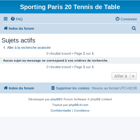
Sporting Paris 20 Tennis de Table
FAQ
Connexion
R
Index du forum
e
Sujets actifs
c
Aller à la recherche avancée
h
0 résultat trouvé • Page
1
sur
1
e
Aucun sujet ou message ne correspond à vos critères de recherche.
r
0 résultat trouvé • Page
1
sur
1
c
Aller à
h
Index du forum
Supprimer les cookies
Heures au format
UTC+02:00
e
r
Développé par
phpBB
® Forum Software © phpBB Limited
Traduit par
phpBB-fr.com
Confidentialité
|
Conditions