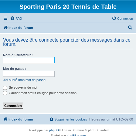
Sporting Paris 20 Tennis de Table
FAQ
Connexion
R
Index du forum
e
Vous devez être connecté pour citer des messages dans ce
c
forum.
h
Nom d’utilisateur :
e
r
Mot de passe :
c
h
J’ai oublié mon mot de passe
e
Se souvenir de moi
Cacher mon statut en ligne pour cette session
r
Index du forum
Supprimer les cookies
Heures au format
UTC+02:00
Développé par
phpBB
® Forum Software © phpBB Limited
Traduit par
phpBB-fr.com