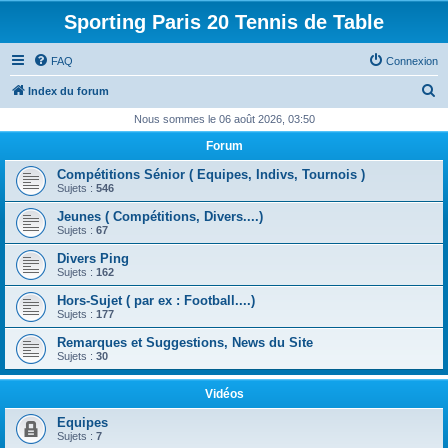
Sporting Paris 20 Tennis de Table
FAQ
Connexion
R
Index du forum
e
Nous sommes le 06 août 2026, 03:50
c
Forum
h
Compétitions Sénior ( Equipes, Indivs, Tournois )
e
Sujets :
546
r
Jeunes ( Compétitions, Divers....)
Sujets :
67
c
Divers Ping
h
Sujets :
162
e
Hors-Sujet ( par ex : Football....)
r
Sujets :
177
Remarques et Suggestions, News du Site
Sujets :
30
Vidéos
Equipes
Sujets :
7