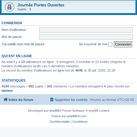
Journée Portes Ouvertes
Sujets :
1
CONNEXION
Nom d’utilisateur :
Mot de passe :
J’ai oublié mon mot de passe
Se souvenir de moi
QUI EST EN LIGNE
Au total il y a
13
utilisateurs en ligne : 0 enregistré, 0 invisible et 13 invités (d’après le
nombre d’utilisateurs actifs ces 5 dernières minutes)
Le record du nombre d’utilisateurs en ligne est de
4648
, le 30 juil. 2026, 22:28
STATISTIQUES
4144
messages •
992
sujets •
341
membres • Le membre enregistré le plus récent est
tacteur
.
Index du forum
Supprimer les cookies
Heures au format
UTC+02:00
Développé par
phpBB
® Forum Software © phpBB Limited
Traduit par
phpBB-fr.com
Confidentialité
|
Conditions