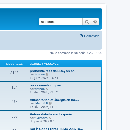
Rechercher
Recherche avancé
Connexion
Nous sommes le 08 août 2026, 14:29
MESSAGES
DERNIER MESSAGE
pronostic foot de LDC, on en …
3143
V
par
timnon
o
19 janv. 2026, 16:54
i
r
on se remets un peu
114
l
V
par
timnon
e
o
18 déc. 2025, 21:12
d
i
e
r
Alimentation et énergie en ma…
464
r
l
V
par
Marc256
n
e
o
17 févr. 2026, 11:19
i
d
i
e
e
r
Retour détaillé sur l'expérie…
r
358
r
l
V
par
Gustave
m
n
e
o
30 juin 2026, 09:45
e
i
d
i
s
e
e
r
Re: ᐅ Code Promo TEMU 2025 [a…
s