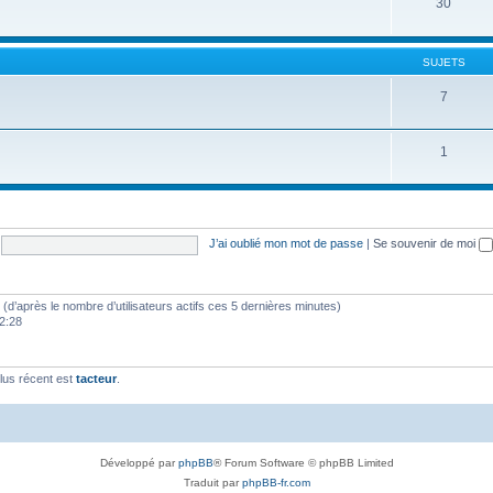
30
SUJETS
7
1
J’ai oublié mon mot de passe
|
Se souvenir de moi
tés (d’après le nombre d’utilisateurs actifs ces 5 dernières minutes)
22:28
lus récent est
tacteur
.
Développé par
phpBB
® Forum Software © phpBB Limited
Traduit par
phpBB-fr.com