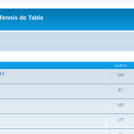
Tennis de Table
SUJETS
s )
546
67
162
177