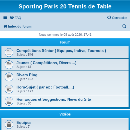
Sporting Paris 20 Tennis de Table
FAQ
Connexion
R
Index du forum
e
Nous sommes le 08 août 2026, 17:41
c
Forum
h
Compétitions Sénior ( Equipes, Indivs, Tournois )
e
Sujets :
546
r
Jeunes ( Compétitions, Divers....)
Sujets :
67
c
Divers Ping
h
Sujets :
162
e
Hors-Sujet ( par ex : Football....)
r
Sujets :
177
Remarques et Suggestions, News du Site
Sujets :
30
Vidéos
Equipes
Sujets :
7