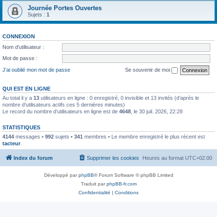
Journée Portes Ouvertes
Sujets :
1
CONNEXION
Nom d’utilisateur :
Mot de passe :
J’ai oublié mon mot de passe
Se souvenir de moi
QUI EST EN LIGNE
Au total il y a
13
utilisateurs en ligne : 0 enregistré, 0 invisible et 13 invités (d’après le
nombre d’utilisateurs actifs ces 5 dernières minutes)
Le record du nombre d’utilisateurs en ligne est de
4648
, le 30 juil. 2026, 22:28
STATISTIQUES
4144
messages •
992
sujets •
341
membres • Le membre enregistré le plus récent est
tacteur
.
Index du forum
Supprimer les cookies
Heures au format
UTC+02:00
Développé par
phpBB
® Forum Software © phpBB Limited
Traduit par
phpBB-fr.com
Confidentialité
|
Conditions