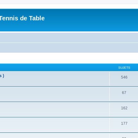
Tennis de Table
SUJETS
s )
546
67
162
177