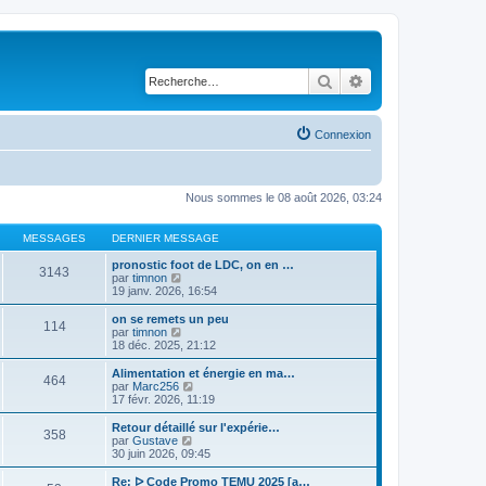
Rechercher
Recherche avancé
Connexion
Nous sommes le 08 août 2026, 03:24
MESSAGES
DERNIER MESSAGE
pronostic foot de LDC, on en …
3143
V
par
timnon
o
19 janv. 2026, 16:54
i
r
on se remets un peu
114
l
V
par
timnon
e
o
18 déc. 2025, 21:12
d
i
e
r
Alimentation et énergie en ma…
464
r
l
V
par
Marc256
n
e
o
17 févr. 2026, 11:19
i
d
i
e
e
r
Retour détaillé sur l'expérie…
r
358
r
l
V
par
Gustave
m
n
e
o
30 juin 2026, 09:45
e
i
d
i
s
e
e
r
Re: ᐅ Code Promo TEMU 2025 [a…
s