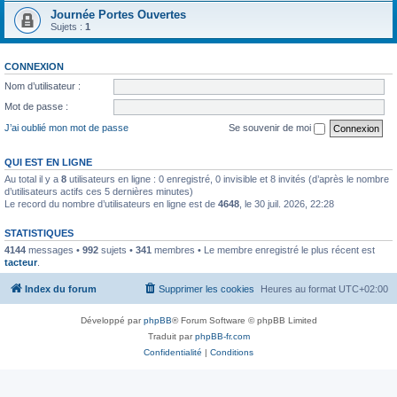
Journée Portes Ouvertes
Sujets :
1
CONNEXION
Nom d’utilisateur :
Mot de passe :
J’ai oublié mon mot de passe
Se souvenir de moi
QUI EST EN LIGNE
Au total il y a
8
utilisateurs en ligne : 0 enregistré, 0 invisible et 8 invités (d’après le nombre
d’utilisateurs actifs ces 5 dernières minutes)
Le record du nombre d’utilisateurs en ligne est de
4648
, le 30 juil. 2026, 22:28
STATISTIQUES
4144
messages •
992
sujets •
341
membres • Le membre enregistré le plus récent est
tacteur
.
Index du forum
Supprimer les cookies
Heures au format
UTC+02:00
Développé par
phpBB
® Forum Software © phpBB Limited
Traduit par
phpBB-fr.com
Confidentialité
|
Conditions