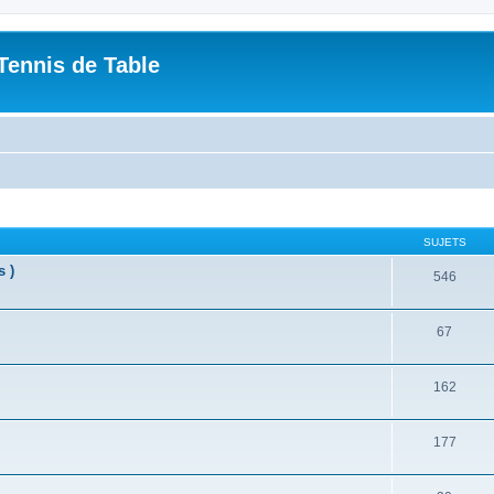
Tennis de Table
SUJETS
s )
546
67
162
177