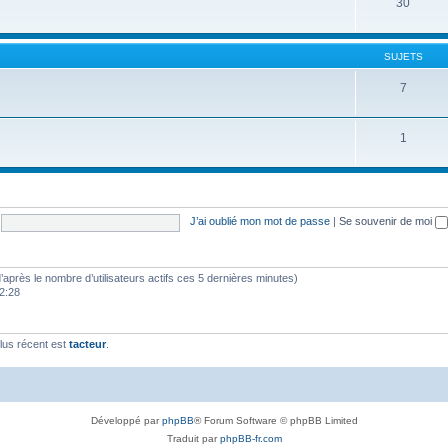
30
SUJETS
7
1
J’ai oublié mon mot de passe
|
Se souvenir de moi
 (d’après le nombre d’utilisateurs actifs ces 5 dernières minutes)
22:28
lus récent est
tacteur
.
Développé par
phpBB
® Forum Software © phpBB Limited
Traduit par
phpBB-fr.com