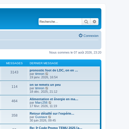
Rechercher
Recherche avancé
Connexion
Nous sommes le 07 août 2026, 23:20
MESSAGES
DERNIER MESSAGE
pronostic foot de LDC, on en …
3143
V
par
timnon
o
19 janv. 2026, 16:54
i
r
on se remets un peu
114
l
V
par
timnon
e
o
18 déc. 2025, 21:12
d
i
e
r
Alimentation et énergie en ma…
464
r
l
V
par
Marc256
n
e
o
17 févr. 2026, 11:19
i
d
i
e
e
r
Retour détaillé sur l'expérie…
r
358
r
l
V
par
Gustave
m
n
e
o
30 juin 2026, 09:45
e
i
d
i
s
e
e
r
Re: ᐅ Code Promo TEMU 2025 [a…
s