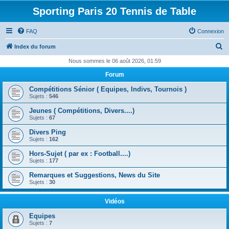
Sporting Paris 20 Tennis de Table
FAQ
Connexion
R
Index du forum
e
Nous sommes le 06 août 2026, 01:59
c
Forum
h
Compétitions Sénior ( Equipes, Indivs, Tournois )
e
Sujets :
546
r
Jeunes ( Compétitions, Divers....)
Sujets :
67
c
Divers Ping
h
Sujets :
162
e
Hors-Sujet ( par ex : Football....)
r
Sujets :
177
Remarques et Suggestions, News du Site
Sujets :
30
Vidéos
Equipes
Sujets :
7