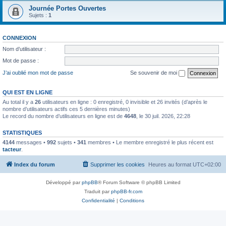
Journée Portes Ouvertes
Sujets :
1
CONNEXION
Nom d’utilisateur :
Mot de passe :
J’ai oublié mon mot de passe
Se souvenir de moi
QUI EST EN LIGNE
Au total il y a
26
utilisateurs en ligne : 0 enregistré, 0 invisible et 26 invités (d’après le
nombre d’utilisateurs actifs ces 5 dernières minutes)
Le record du nombre d’utilisateurs en ligne est de
4648
, le 30 juil. 2026, 22:28
STATISTIQUES
4144
messages •
992
sujets •
341
membres • Le membre enregistré le plus récent est
tacteur
.
Index du forum
Supprimer les cookies
Heures au format
UTC+02:00
Développé par
phpBB
® Forum Software © phpBB Limited
Traduit par
phpBB-fr.com
Confidentialité
|
Conditions